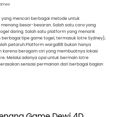
Games
idu yang mencari berbagai metode untuk
 menang besar-besaran. Salah satu cara yang
gel daring. Salah satu platform yang menarik
berbagai tipe game togel, termasuk lotre Sydney},
jumlah petaruh.Platform warga88 bukan hanya
pun karena beragam ciri yang membuatnya lokasi
re. Melalui adanya opsi untuk bermain lotre
merasakan sensasi permainan dari berbagai bagian
Menang Game Dewi 4D