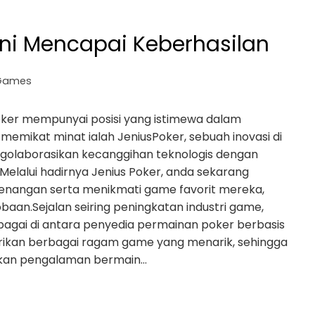
ini Mencapai Keberhasilan
 Games
ker mempunyai posisi yang istimewa dalam
memikat minat ialah JeniusPoker, sebuah inovasi di
golaborasikan kecanggihan teknologis dengan
lalui hadirnya Jenius Poker, anda sekarang
nangan serta menikmati game favorit mereka,
aan.Sejalan seiring peningkatan industri game,
ebagai di antara penyedia permainan poker berbasis
rikan berbagai ragam game yang menarik, sehingga
ukan pengalaman bermain…