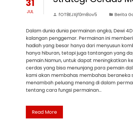
31
JUL
fOT8EJXjf0m8ov5
Berita 
Dalam dunia dunia permainan angka, Dewi 4D ja
kalangan penggemar. Permainan ini member
hadiah yang besar hanya dari menyusun kombi
hanya hiburan, tetapi juga tantangan yang d
pemain.Namun, untuk dapat meningkatkan ke
cerdas yang bisa menunjang para pemain dala
kami akan membahas membahas beraneka strat
menambah peluang menang di dalam permaina
tentang cara fungsi permainan…
Read More