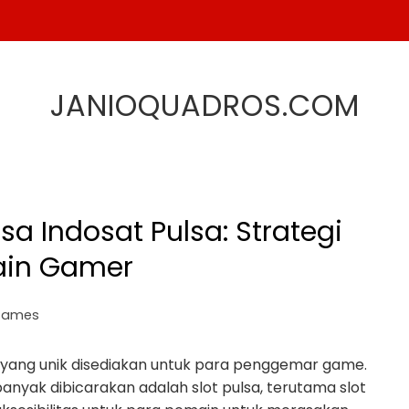
JANIOQUADROS.COM
sa Indosat Pulsa: Strategi
ain Gamer
 Games
 yang unik disediakan untuk para penggemar game.
anyak dibicarakan adalah slot pulsa, terutama slot