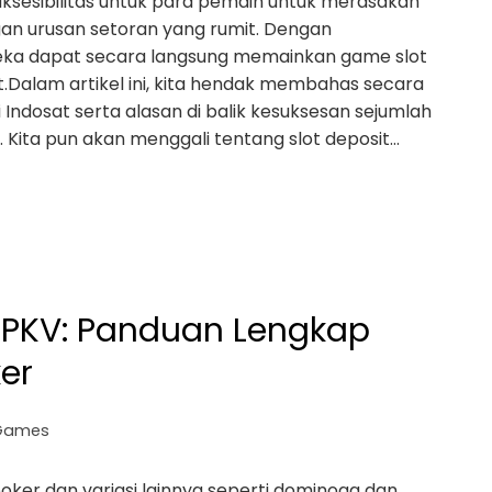
ksesibilitas untuk para pemain untuk merasakan
an urusan setoran yang rumit. Dengan
ka dapat secara langsung memainkan game slot
at.Dalam artikel ini, kita hendak membahas secara
Indosat serta alasan di balik kesuksesan sejumlah
Kita pun akan menggali tentang slot deposit…
 PKV: Panduan Lengkap
er
 Games
ker dan variasi lainnya seperti dominoqq dan