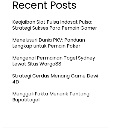
Recent Posts
Keajaiban Slot Pulsa Indosat Pulsa:
Strategi Sukses Para Pemain Gamer
Menelusuri Dunia PKV: Panduan
Lengkap untuk Pemain Poker
Mengenal Permainan Togel Sydney
Lewat Situs Warga88
Strategi Cerdas Menang Game Dewi
4D
Menggali Fakta Menarik Tentang
Bupatitogel