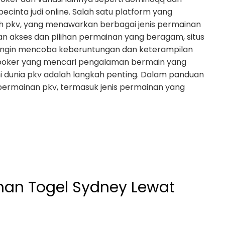
cinta judi online. Salah satu platform yang
h pkv, yang menawarkan berbagai jenis permainan
 akses dan pilihan permainan yang beragam, situs
 ingin mencoba keberuntungan dan keterampilan
poker yang mencari pengalaman bermain yang
unia pkv adalah langkah penting. Dalam panduan
i permainan pkv, termasuk jenis permainan yang
an Togel Sydney Lewat