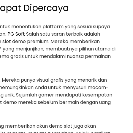
Dapat Dipercaya
l untuk menentukan platform yang sesuai supaya
an.
PG Soft
Salah satu saran terbaik adalah
am slot demo premium. Mereka memberikan
P yang menjanjikan, membuatnya pilihan utama di
 demo gratis untuk mendalami nuansa permainan
n. Mereka punya visual grafis yang menarik dan
t memungkinkan Anda untuk menyusuri macam-
 unik. Sejumlah gamer mendapati kesempatan
lot demo mereka sebelum bermain dengan uang
 yang memberikan akun demo slot juga akan