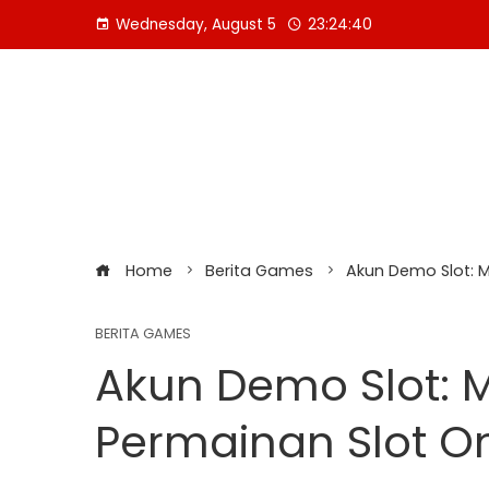
Skip
Wednesday, August 5
23:24:40
to
content
Home
Berita Games
Akun Demo Slot: M
BERITA GAMES
Akun Demo Slot: M
Permainan Slot On