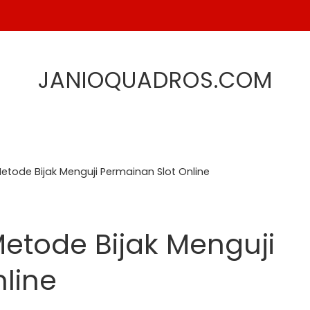
JANIOQUADROS.COM
etode Bijak Menguji Permainan Slot Online
etode Bijak Menguji
line