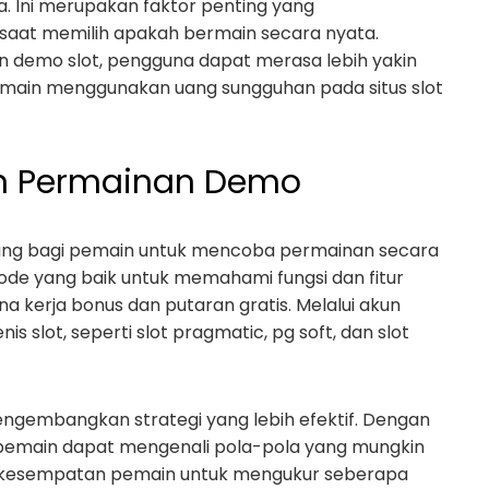
ba. Ini merupakan faktor penting yang
aat memilih apakah bermain secara nyata.
demo slot, pengguna dapat merasa lebih yakin
main menggunakan uang sungguhan pada situs slot
n Permainan Demo
ng bagi pemain untuk mencoba permainan secara
tode yang baik untuk memahami fungsi dan fitur
na kerja bonus dan putaran gratis. Melalui akun
s slot, seperti slot pragmatic, pg soft, dan slot
mengembangkan strategi yang lebih efektif. Dengan
pemain dapat mengenali pola-pola yang mungkin
n kesempatan pemain untuk mengukur seberapa