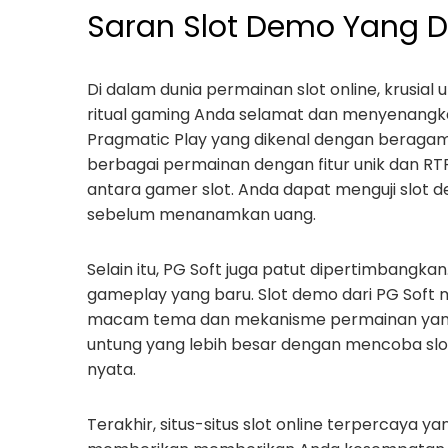
Saran Slot Demo Yang 
Di dalam dunia permainan slot online, krusia
ritual gaming Anda selamat dan menyenangk
Pragmatic Play yang dikenal dengan berag
berbagai permainan dengan fitur unik dan RT
antara gamer slot. Anda dapat menguji slot
sebelum menanamkan uang.
Selain itu, PG Soft juga patut dipertimbangka
gameplay yang baru. Slot demo dari PG Sof
macam tema dan mekanisme permainan yang
untung yang lebih besar dengan mencoba s
nyata.
Terakhir, situs-situs slot online terpercaya