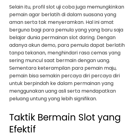
Selain itu, profil slot uji coba juga memungkinkan
pemain agar berlatih di dalam suasana yang
aman serta tak menyeramkan. Hal ini amat
berguna bagi para pemula yang yang baru saja
belajar dunia permainan slot daring. Dengan
adanya akun demo, para pemula dapat berlatih
tanpa tekanan, menghindari rasa cemas yang
sering muncul saat bermain dengan uang.
Sementara keterampilan para pemain maju,
pemain bisa semakin percaya diri percaya diri
untuk berpindah ke dalam permainan yang
menggunakan uang asli serta mendapatkan
peluang untung yang lebih signifikan.
Taktik Bermain Slot yang
Efektif