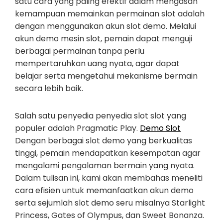
satu cara yang paling efektif dalam mengasah
kemampuan memainkan permainan slot adalah
dengan menggunakan akun slot demo. Melalui
akun demo mesin slot, pemain dapat menguji
berbagai permainan tanpa perlu
mempertaruhkan uang nyata, agar dapat
belajar serta mengetahui mekanisme bermain
secara lebih baik.
Salah satu penyedia penyedia slot slot yang
populer adalah Pragmatic Play.
Demo Slot
Dengan berbagai slot demo yang berkualitas
tinggi, pemain mendapatkan kesempatan agar
mengalami pengalaman bermain yang nyata.
Dalam tulisan ini, kami akan membahas meneliti
cara efisien untuk memanfaatkan akun demo
serta sejumlah slot demo seru misalnya Starlight
Princess, Gates of Olympus, dan Sweet Bonanza.