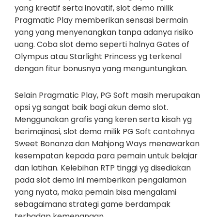
yang kreatif serta inovatif, slot demo milik
Pragmatic Play memberikan sensasi bermain
yang yang menyenangkan tanpa adanya risiko
uang. Coba slot demo seperti halnya Gates of
Olympus atau Starlight Princess yg terkenal
dengan fitur bonusnya yang menguntungkan.
Selain Pragmatic Play, PG Soft masih merupakan
opsi yg sangat baik bagi akun demo slot.
Menggunakan grafis yang keren serta kisah yg
berimajinasi, slot demo milik PG Soft contohnya
Sweet Bonanza dan Mahjong Ways menawarkan
kesempatan kepada para pemain untuk belajar
dan latihan. Kelebihan RTP tinggi yg disediakan
pada slot demo ini memberikan pengalaman
yang nyata, maka pemain bisa mengalami
sebagaimana strategi game berdampak
terhadap kemenangan.