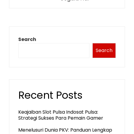
Search
Search
Recent Posts
Keajaiban Slot Pulsa Indosat Pulsa:
Strategi Sukses Para Pemain Gamer
Menelusuri Dunia PKV: Panduan Lengkap