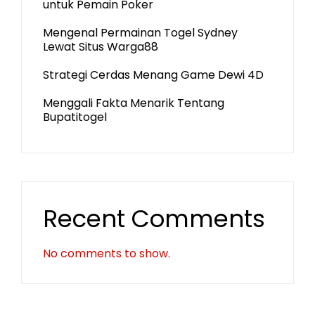
untuk Pemain Poker
Mengenal Permainan Togel Sydney
Lewat Situs Warga88
Strategi Cerdas Menang Game Dewi 4D
Menggali Fakta Menarik Tentang
Bupatitogel
Recent Comments
No comments to show.