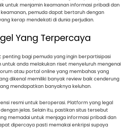
aik untuk menjamin keamanan informasi pribadi dan
 keamanan, pemuda dapat bertaruh dengan
ang kerap mendekati di dunia perjudian.
ogel Yang Terpercaya
 penting bagi pemuda yang ingin berpartisipasi
n untuk anda melakukan riset menyeluruh mengenai
ui forum atau portal online yang membahas yang
ang dikenal memiliki banyak review baik cenderung
 yang mendapatkan banyaknya keluhan.
lisensi resmi untuk beroperasi. Platform yang legal
engan jelas. Selain itu, pastikan situs tersebut
ng memadai untuk menjaga informasi pribadi dan
 dapat dipercaya pasti memakai enkripsi supaya