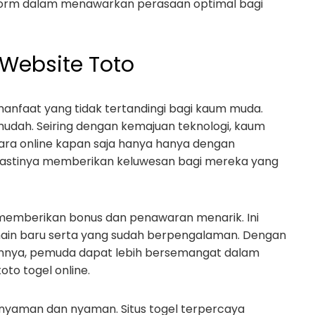
tform dalam menawarkan perasaan optimal bagi
Website Toto
manfaat yang tidak tertandingi bagi kaum muda.
dah. Seiring dengan kemajuan teknologi, kaum
ara online kapan saja hanya hanya dengan
pastinya memberikan keluwesan bagi mereka yang
li memberikan bonus dan penawaran menarik. Ini
in baru serta yang sudah berpengalaman. Dengan
ainnya, pemuda dapat lebih bersemangat dalam
to togel online.
g nyaman dan nyaman. Situs togel terpercaya