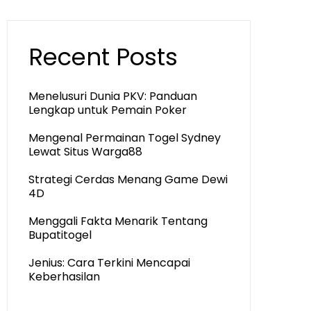
Recent Posts
Menelusuri Dunia PKV: Panduan
Lengkap untuk Pemain Poker
Mengenal Permainan Togel Sydney
Lewat Situs Warga88
Strategi Cerdas Menang Game Dewi
4D
Menggali Fakta Menarik Tentang
Bupatitogel
Jenius: Cara Terkini Mencapai
Keberhasilan