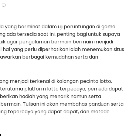
da yang berminat dalam uji peruntungan di game
ng ada tersedia saat ini, penting bagi untuk supaya
aik agar pengalaman bermain bermain menjadi
 hal yang perlu diperhatikan ialah menemukan situs
awarkan berbagai kemudahan serta dan
yang menjadi terkenal di kalangan pecinta lotto.
, terutama platform lotto terpecaya, pemuda dapat
erikan hadiah yang menarik namun serta
bermain. Tulisan ini akan membahas panduan serta
yang tepercaya yang dapat dapat, dan metode