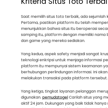
Kriteria Situs Toto Terbai
Saat memilih situs toto terbaik, ada sejumlah 
Pertama, pastikan platform itu telah memperol
menunjukkan bahwa situs itu beroperasi secar
samping itu, platform dengan memiliki nama 
dan game yang mereka sediakan.
Yang kedua, aspek safety menjadi sangat kru
teknologi enkripsi untuk menjaga informasi pe
platform itu mempunyai sistem keamanan yan
berhubungan perlindungan informasi. Ini ak
melakukan transaksi pada platform tersebut.
Yang ketiga, tingkat layanan pelanggan merup
digunakan.
pemudatogel
Carilah situs yang m
aktif 24 jam. Dukungan yang baik tidak han