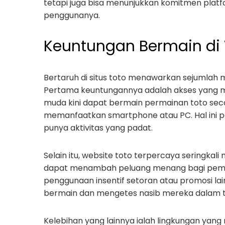
tetapi juga bisa menunjukkan komitmen pla
penggunanya.
Keuntungan Bermain di 
Bertaruh di situs toto menawarkan sejumlah 
Pertama keuntungannya adalah akses yang mu
muda kini dapat bermain permainan toto sec
memanfaatkan smartphone atau PC. Hal ini 
punya aktivitas yang padat.
Selain itu, website toto terpercaya seringka
dapat menambah peluang menang bagi pema
penggunaan insentif setoran atau promosi l
bermain dan mengetes nasib mereka dalam to
Kelebihan yang lainnya ialah lingkungan yan