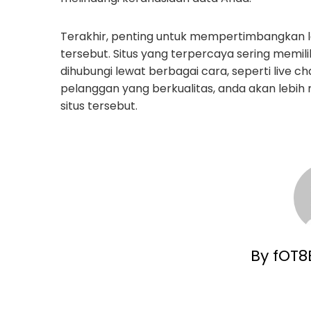
Terakhir, penting untuk mempertimbangkan la
tersebut. Situs yang terpercaya sering memil
dihubungi lewat berbagai cara, seperti live c
pelanggan yang berkualitas, anda akan lebih
situs tersebut.
By fOT