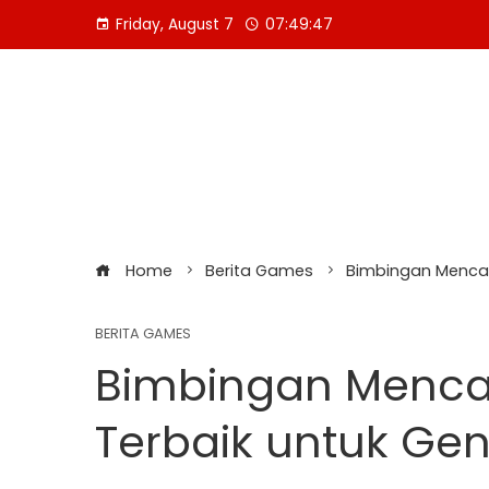
Skip
Friday, August 7
07:49:47
to
content
Home
Berita Games
Bimbingan Mencar
BERITA GAMES
Bimbingan Mencar
Terbaik untuk Ge