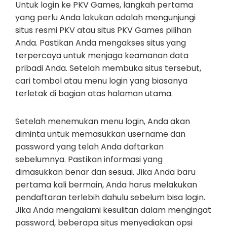
Untuk login ke PKV Games, langkah pertama
yang perlu Anda lakukan adalah mengunjungi
situs resmi PKV atau situs PKV Games pilihan
Anda. Pastikan Anda mengakses situs yang
terpercaya untuk menjaga keamanan data
pribadi Anda. Setelah membuka situs tersebut,
cari tombol atau menu login yang biasanya
terletak di bagian atas halaman utama.
Setelah menemukan menu login, Anda akan
diminta untuk memasukkan username dan
password yang telah Anda daftarkan
sebelumnya. Pastikan informasi yang
dimasukkan benar dan sesuai. Jika Anda baru
pertama kali bermain, Anda harus melakukan
pendaftaran terlebih dahulu sebelum bisa login.
Jika Anda mengalami kesulitan dalam mengingat
password, beberapa situs menyediakan opsi