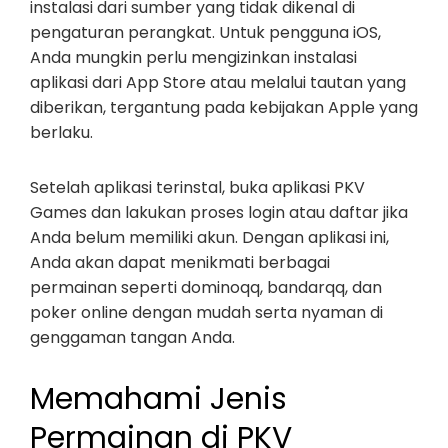
instalasi dari sumber yang tidak dikenal di
pengaturan perangkat. Untuk pengguna iOS,
Anda mungkin perlu mengizinkan instalasi
aplikasi dari App Store atau melalui tautan yang
diberikan, tergantung pada kebijakan Apple yang
berlaku.
Setelah aplikasi terinstal, buka aplikasi PKV
Games dan lakukan proses login atau daftar jika
Anda belum memiliki akun. Dengan aplikasi ini,
Anda akan dapat menikmati berbagai
permainan seperti dominoqq, bandarqq, dan
poker online dengan mudah serta nyaman di
genggaman tangan Anda.
Memahami Jenis
Permainan di PKV