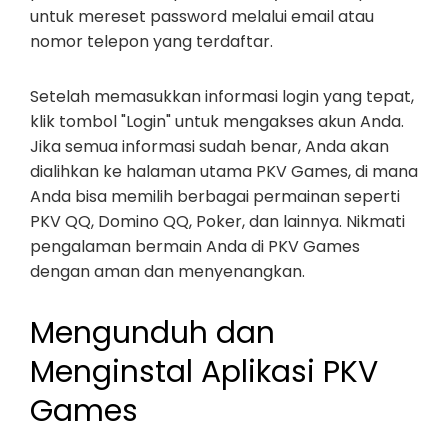
untuk mereset password melalui email atau
nomor telepon yang terdaftar.
Setelah memasukkan informasi login yang tepat,
klik tombol "Login" untuk mengakses akun Anda.
Jika semua informasi sudah benar, Anda akan
dialihkan ke halaman utama PKV Games, di mana
Anda bisa memilih berbagai permainan seperti
PKV QQ, Domino QQ, Poker, dan lainnya. Nikmati
pengalaman bermain Anda di PKV Games
dengan aman dan menyenangkan.
Mengunduh dan
Menginstal Aplikasi PKV
Games