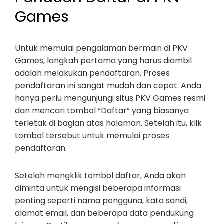
Games
Untuk memulai pengalaman bermain di PKV
Games, langkah pertama yang harus diambil
adalah melakukan pendaftaran. Proses
pendaftaran ini sangat mudah dan cepat. Anda
hanya perlu mengunjungi situs PKV Games resmi
dan mencari tombol “Daftar” yang biasanya
terletak di bagian atas halaman. Setelah itu, klik
tombol tersebut untuk memulai proses
pendaftaran.
Setelah mengklik tombol daftar, Anda akan
diminta untuk mengisi beberapa informasi
penting seperti nama pengguna, kata sandi,
alamat email, dan beberapa data pendukung