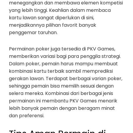
menegangkan dan membawa elemen kompetisi
yang lebih tinggi. Keahlian dalam membaca
kartu lawan sangat diperlukan di sini,
menjadikannya pilihan favorit banyak
penggemar taruhan.
Permainan poker juga tersedia di PKV Games,
memberikan variasi bagi para penggila strategi.
Dalam poker, pemain harus mampu membuat
kombinasi kartu terbaik sambil memprediksi
gerakan lawan. Terdapat berbagai varian poker,
sehingga pemain bisa memilih sesuai dengan
selera mereka. Kombinasi dari berbagai jenis
permainan ini membantu PKV Games menarik
lebih banyak pemain dengan beragam minat
dan preferensi.