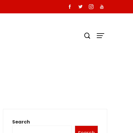
Search
Search