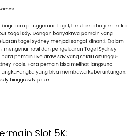
 Games
u bagi para penggemar togel, terutama bagi mereka
ebut togel sdy. Dengan banyaknya pemain yang
keluaran togel sydney menjadi sangat dinanti. Dalam
kini mengenai hasil dan pengeluaran Togel Sydney
k para pemain.Live draw sdy yang selalu ditunggu-
dney Pools. Para pemain bisa melihat langsung
isis angka-angka yang bisa membawa keberuntungan.
 sdy hingga sdy prize…
ermain Slot 5K: