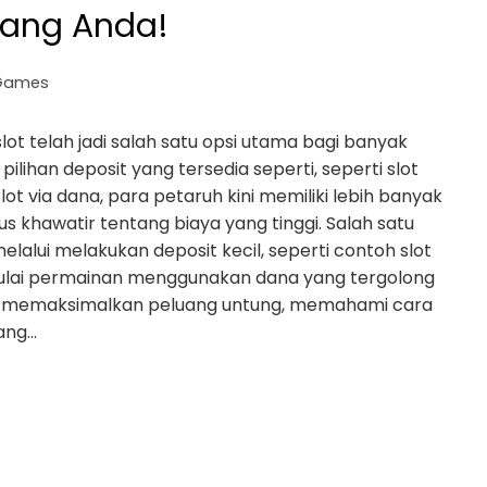
ang Anda!
 Games
ot telah jadi salah satu opsi utama bagi banyak
pilihan deposit yang tersedia seperti, seperti slot
ot via dana, para petaruh kini memiliki lebih banyak
khawatir tentang biaya yang tinggi. Salah satu
lalui melakukan deposit kecil, seperti contoh slot
ulai permainan menggunakan dana yang tergolong
ngin memaksimalkan peluang untung, memahami cara
ang…