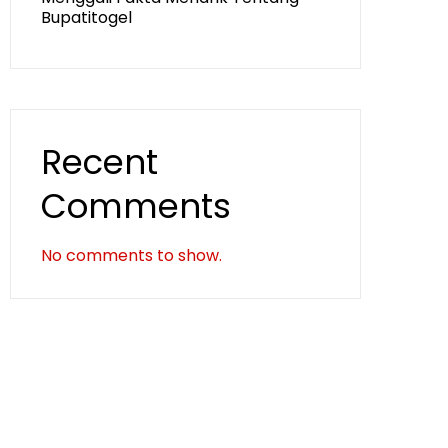
Bupatitogel
Recent
Comments
No comments to show.