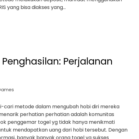
RIS yang bisa diakses yang…
 Penghasilan: Perjalanan
 Games
ri-cari metode dalam mengubah hobi diri mereka
 menarik perhatian perhatian adalah komunitas
pok penggemar togel yg tidak hanya menikmati
ntuk mendapatkan uang dari hobi tersebut. Dengan
ormasi, banyak banyak orang togel yg sukses