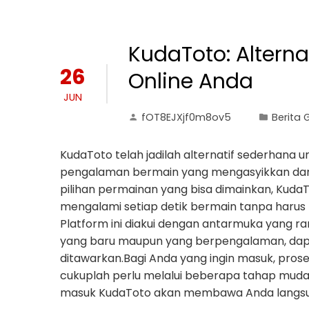
KudaToto: Alterna
26
Online Anda
JUN
fOT8EJXjf0m8ov5
Berita
KudaToto telah jadilah alternatif sederhana 
pengalaman bermain yang mengasyikkan dan 
pilihan permainan yang bisa dimainkan, Ku
mengalami setiap detik bermain tanpa harus
Platform ini diakui dengan antarmuka yang 
yang baru maupun yang berpengalaman, dap
ditawarkan.Bagi Anda yang ingin masuk, pro
cukuplah perlu melalui beberapa tahap mudah
masuk KudaToto akan membawa Anda langsu