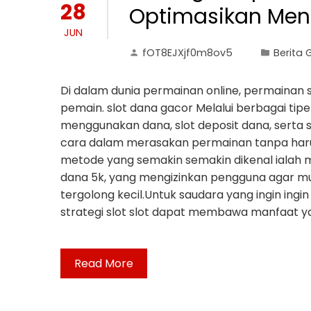
28
Optimasikan Men
JUN
fOT8EJXjf0m8ov5
Berita
Di dalam dunia permainan online, permainan sl
pemain. slot dana gacor Melalui berbagai tipe 
menggunakan dana, slot deposit dana, serta sl
cara dalam merasakan permainan tanpa harus 
metode yang semakin semakin dikenal ialah me
dana 5k, yang mengizinkan pengguna agar m
tergolong kecil.Untuk saudara yang ingin i
strategi slot slot dapat membawa manfaat y
Read More