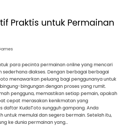
tif Praktis untuk Permainan
 Games
untuk para pecinta permainan online yang mencari
sederhana diakses. Dengan berbagai berbagai
daToto menawarkan peluang bagi penggunanya untuk
 bingung-bingungan dengan proses yang rumit.
ramah pengguna, memastikan setiap pemain, apakah
at cepat merasakan kenikmatan yang
ses daftar KudaToto sungguh gampang. Anda
 untuk memulai dan segera bermain. Setelah itu,
ng ke dunia permainan yang…