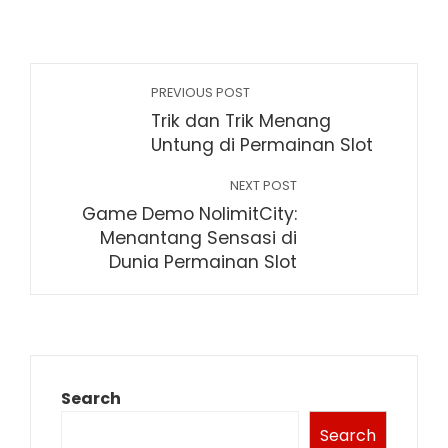
PREVIOUS POST
Trik dan Trik Menang
Untung di Permainan Slot
NEXT POST
Game Demo NolimitCity:
Menantang Sensasi di
Dunia Permainan Slot
Search
Search