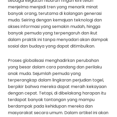
sebagai kegiatan hiburan ringan kini telah
menjelma menjadi tren yang menarik minat
banyak orang, terutama di kalangan generasi
muda. Seiring dengan kemajuan teknologi dan
akses informasi yang semakin mudah, hingga
banyak pemuda yang terpengaruh dan ikut
dalam praktik ini tanpa menyadari akan dampak
sosial dan budaya yang dapat ditimbulkan.
Proses globalisasi menghadirkan perubahan
yang besar dalam cara pandang dan perilaku
anak muda. Sejumlah pemuda yang
terperangkap dalam lingkaran perjudian togel,
berpikir bahwa mereka dapat meraih kekayaan
dengan cepat. Tetapi, di dibelakang harapan itu
terdapat banyak tantangan yang mampu
berdampak pada kehidupan mereka dan
masyarakat secara umum. Dalam artikel ini akan