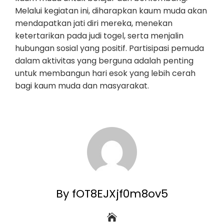
Melalui kegiatan ini, diharapkan kaum muda akan
mendapatkan jati diri mereka, menekan
ketertarikan pada judi togel, serta menjalin
hubungan sosial yang positif. Partisipasi pemuda
dalam aktivitas yang berguna adalah penting
untuk membangun hari esok yang lebih cerah
bagi kaum muda dan masyarakat.
By fOT8EJXjf0m8ov5