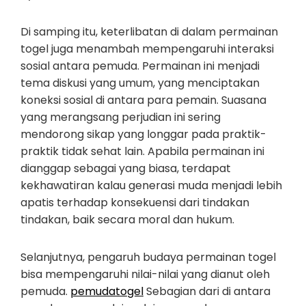
Di samping itu, keterlibatan di dalam permainan
togel juga menambah mempengaruhi interaksi
sosial antara pemuda. Permainan ini menjadi
tema diskusi yang umum, yang menciptakan
koneksi sosial di antara para pemain. Suasana
yang merangsang perjudian ini sering
mendorong sikap yang longgar pada praktik-
praktik tidak sehat lain. Apabila permainan ini
dianggap sebagai yang biasa, terdapat
kekhawatiran kalau generasi muda menjadi lebih
apatis terhadap konsekuensi dari tindakan
tindakan, baik secara moral dan hukum.
Selanjutnya, pengaruh budaya permainan togel
bisa mempengaruhi nilai-nilai yang dianut oleh
pemuda.
pemudatogel
Sebagian dari di antara