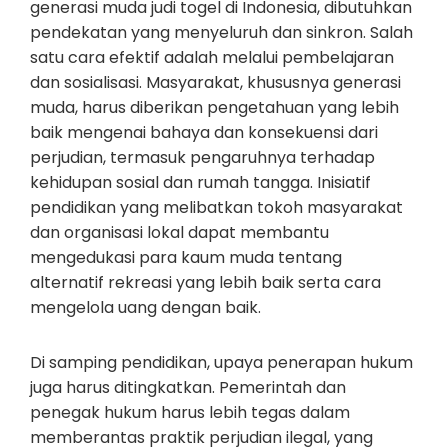
generasi muda judi togel di Indonesia, dibutuhkan
pendekatan yang menyeluruh dan sinkron. Salah
satu cara efektif adalah melalui pembelajaran
dan sosialisasi. Masyarakat, khususnya generasi
muda, harus diberikan pengetahuan yang lebih
baik mengenai bahaya dan konsekuensi dari
perjudian, termasuk pengaruhnya terhadap
kehidupan sosial dan rumah tangga. Inisiatif
pendidikan yang melibatkan tokoh masyarakat
dan organisasi lokal dapat membantu
mengedukasi para kaum muda tentang
alternatif rekreasi yang lebih baik serta cara
mengelola uang dengan baik.
Di samping pendidikan, upaya penerapan hukum
juga harus ditingkatkan. Pemerintah dan
penegak hukum harus lebih tegas dalam
memberantas praktik perjudian ilegal, yang