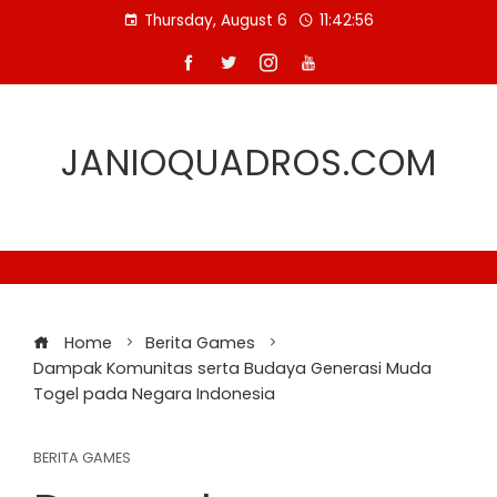
Skip
Thursday, August 6
11:42:56
to
content
JANIOQUADROS.COM
Home
Berita Games
Dampak Komunitas serta Budaya Generasi Muda
Togel pada Negara Indonesia
BERITA GAMES