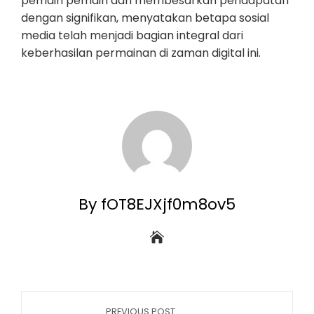
pemain pemain dan membesarkan pendapatan
dengan signifikan, menyatakan betapa sosial
media telah menjadi bagian integral dari
keberhasilan permainan di zaman digital ini.
By fOT8EJXjf0m8ov5
PREVIOUS POST