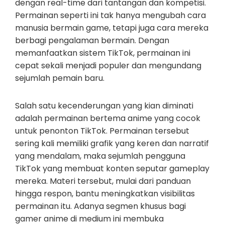
dengan real-time dari tantangan dan kompetisi.
Permainan seperti ini tak hanya mengubah cara
manusia bermain game, tetapi juga cara mereka
berbagi pengalaman bermain. Dengan
memanfaatkan sistem TikTok, permainan ini
cepat sekali menjadi populer dan mengundang
sejumlah pemain baru.
Salah satu kecenderungan yang kian diminati
adalah permainan bertema anime yang cocok
untuk penonton TikTok. Permainan tersebut
sering kali memiliki grafik yang keren dan narratif
yang mendalam, maka sejumlah pengguna
TikTok yang membuat konten seputar gameplay
mereka. Materi tersebut, mulai dari panduan
hingga respon, bantu meningkatkan visibilitas
permainan itu. Adanya segmen khusus bagi
gamer anime di medium ini membuka