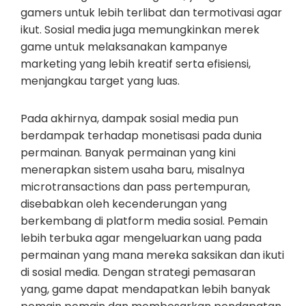
gamers untuk lebih terlibat dan termotivasi agar
ikut. Sosial media juga memungkinkan merek
game untuk melaksanakan kampanye
marketing yang lebih kreatif serta efisiensi,
menjangkau target yang luas.
Pada akhirnya, dampak sosial media pun
berdampak terhadap monetisasi pada dunia
permainan. Banyak permainan yang kini
menerapkan sistem usaha baru, misalnya
microtransactions dan pass pertempuran,
disebabkan oleh kecenderungan yang
berkembang di platform media sosial. Pemain
lebih terbuka agar mengeluarkan uang pada
permainan yang mana mereka saksikan dan ikuti
di sosial media. Dengan strategi pemasaran
yang, game dapat mendapatkan lebih banyak