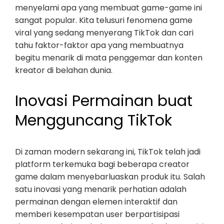
menyelami apa yang membuat game-game ini
sangat popular. Kita telusuri fenomena game
viral yang sedang menyerang TikTok dan cari
tahu faktor-faktor apa yang membuatnya
begitu menarik di mata penggemar dan konten
kreator di belahan dunia.
Inovasi Permainan buat
Mengguncang TikTok
Di zaman modern sekarang ini, TikTok telah jadi
platform terkemuka bagi beberapa creator
game dalam menyebarluaskan produk itu. Salah
satu inovasi yang menarik perhatian adalah
permainan dengan elemen interaktif dan
memberi kesempatan user berpartisipasi