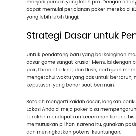
menjadi pemain yang lebih pro. Dengan adan
dapat memulai perjalanan poker mereka di I
yang lebih lebih tinggi.
Strategi Dasar untuk P
Untuk pendatang baru yang berkeinginan ma
dasar game sangat krusial. Memulai dengan be
pair, three of a kind, dan flush, bertujuan me
mengetahui waktu yang pas untuk bertaruh, 
keputusan yang benar saat bermain.
Setelah mengerti kaidah dasar, langkah berik
Lokasi Anda di meja poker bisa mempengaruhi
terakhir mendapatkan kecerahan karena bisa
memutuskan pilihan. Karena itu, gunakan p
dan meningkatkan potensi keuntungan.