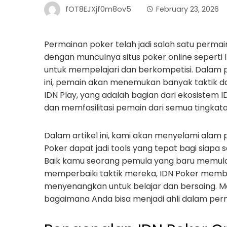
fOT8EJXjf0m8ov5
February 23, 2026
Permainan poker telah jadi salah satu permain
dengan munculnya situs poker online seperti 
untuk mempelajari dan berkompetisi. Dalam 
ini, pemain akan menemukan banyak taktik dan
IDN Play, yang adalah bagian dari ekosiste
dan memfasilitasi pemain dari semua tingk
Dalam artikel ini, kami akan menyelami ala
Poker dapat jadi tools yang tepat bagi siap
Baik kamu seorang pemula yang baru memul
memperbaiki taktik mereka, IDN Poker membe
menyenangkan untuk belajar dan bersaing. Mar
bagaimana Anda bisa menjadi ahli dalam per