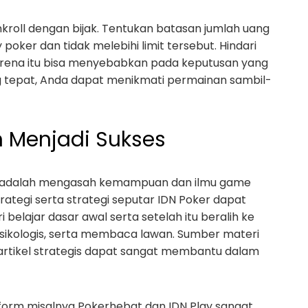
ankroll dengan bijak. Tentukan batasan jumlah uang
poker dan tidak melebihi limit tersebut. Hindari
karena itu bisa menyebabkan pada keputusan yang
ng tepat, Anda dapat menikmati permainan sambil-
 Menjadi Sukses
ial adalah mengasah kemampuan dan ilmu game
ategi serta strategi seputar IDN Poker dapat
belajar dasar awal serta setelah itu beralih ke
psikologis, serta membaca lawan. Sumber materi
a artikel strategis dapat sangat membantu dalam
atform misalnya Pokerhebat dan IDN Play sangat