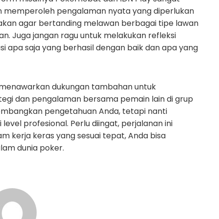
akan memperoleh pengalaman nyata yang diperlukan
kan agar bertanding melawan berbagai tipe lawan
 Juga jangan ragu untuk melakukan refleksi
i apa saja yang berhasil dengan baik dan apa yang
at menawarkan dukungan tambahan untuk
ategi dan pengalaman bersama pemain lain di grup
gembangkan pengetahuan Anda, tetapi nanti
el profesional. Perlu diingat, perjalanan ini
 kerja keras yang sesuai tepat, Anda bisa
lam dunia poker.