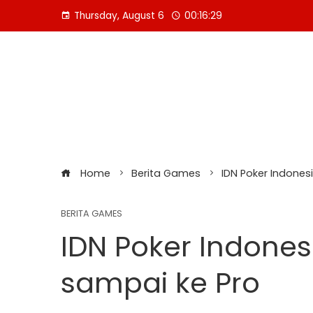
Skip
Thursday, August 6
00:16:29
to
content
Home
Berita Games
IDN Poker Indones
BERITA GAMES
IDN Poker Indones
sampai ke Pro