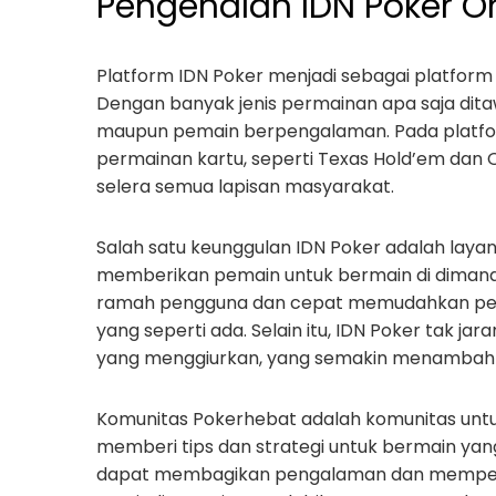
Pengenalan IDN Poker O
Platform IDN Poker menjadi sebagai platform po
Dengan banyak jenis permainan apa saja dita
maupun pemain berpengalaman. Pada platfor
permainan kartu, seperti Texas Hold’em dan
selera semua lapisan masyarakat.
Salah satu keunggulan IDN Poker adalah layana
memberikan pemain untuk bermain di dimana
ramah pengguna dan cepat memudahkan pemul
yang seperti ada. Selain itu, IDN Poker tak 
yang menggiurkan, yang semakin menambah d
Komunitas Pokerhebat adalah komunitas untuk
memberi tips dan strategi untuk bermain yan
dapat membagikan pengalaman dan mempelaja