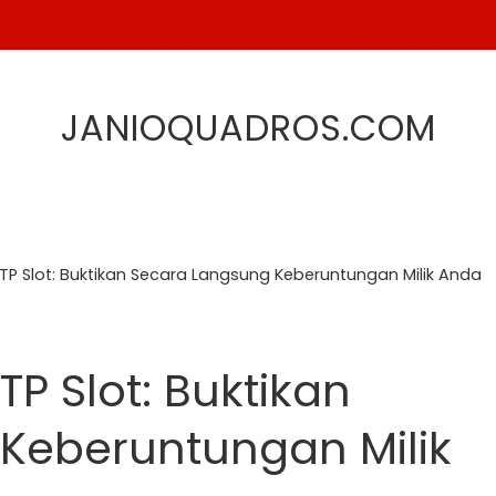
JANIOQUADROS.COM
 RTP Slot: Buktikan Secara Langsung Keberuntungan Milik Anda
TP Slot: Buktikan
Keberuntungan Milik