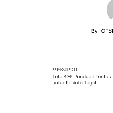
By fOT
PREVIOUS POST
Toto SGP: Panduan Tuntas
untuk Pecinta Togel