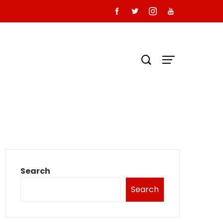
Search
Search