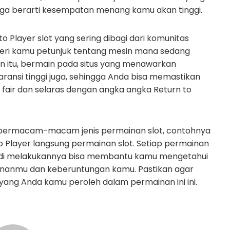
gga berarti kesempatan menang kamu akan tinggi.
 Player slot yang sering dibagi dari komunitas
beri kamu petunjuk tentang mesin mana sedang
n itu, bermain pada situs yang menawarkan
ransi tinggi juga, sehingga Anda bisa memastikan
fair dan selaras dengan angka angka Return to
ji bermacam-macam jenis permainan slot, contohnya
to Player langsung permainan slot. Setiap permainan
, jadi melakukannya bisa membantu kamu mengetahui
nanmu dan keberuntungan kamu. Pastikan agar
 yang Anda kamu peroleh dalam permainan ini ini.