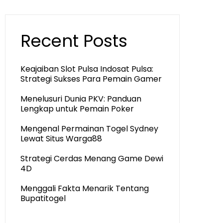
Recent Posts
Keajaiban Slot Pulsa Indosat Pulsa:
Strategi Sukses Para Pemain Gamer
Menelusuri Dunia PKV: Panduan
Lengkap untuk Pemain Poker
Mengenal Permainan Togel Sydney
Lewat Situs Warga88
Strategi Cerdas Menang Game Dewi
4D
Menggali Fakta Menarik Tentang
Bupatitogel