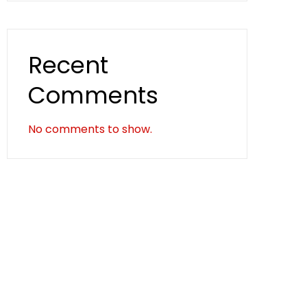
Recent
Comments
No comments to show.