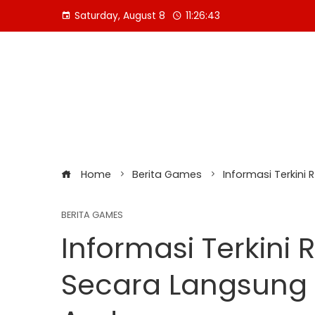
Skip
Saturday, August 8
11:26:44
to
content
Home
Berita Games
Informasi Terkini
BERITA GAMES
Informasi Terkini R
Secara Langsung 