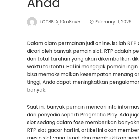
Anda
fOT8EJXjf0m8ov5
February 11, 2026
Dalam alam permainan judi online, istilah RTP
dicari oleh banyak pemain slot. RTP adalah
dari total taruhan yang akan dikembalikan 
waktu tertentu. Hal ini mengajak pemain ingin
bisa memaksimalkan kesempatan menang a
tinggi, Anda dapat meningkatkan pengalaman
banyak.
Saat ini, banyak pemain mencari info informasi
dari penyedia seperti Pragmatic Play. Ada j
slot sedang dalam fase memberikan banyak
RTP slot gacor hari ini, artikel ini akan me
mesin slot yang tepat dan membuktikan sen