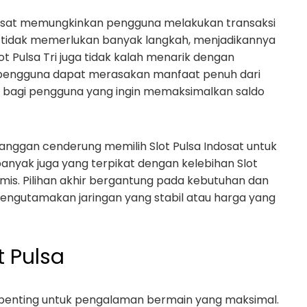
dosat memungkinkan pengguna melakukan transaksi
n tidak memerlukan banyak langkah, menjadikannya
 Slot Pulsa Tri juga tidak kalah menarik dengan
a pengguna dapat merasakan manfaat penuh dari
bah bagi pengguna yang ingin memaksimalkan saldo
anggan cenderung memilih Slot Pulsa Indosat untuk
nyak juga yang terpikat dengan kelebihan Slot
mis. Pilihan akhir bergantung pada kebutuhan dan
engutamakan jaringan yang stabil atau harga yang
t Pulsa
t penting untuk pengalaman bermain yang maksimal.