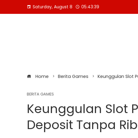
Skip
Saturday, August 8
05:43:39
to
content
Home
Berita Games
Keunggulan Slot P
BERITA GAMES
Keunggulan Slot P
Deposit Tanpa Rib