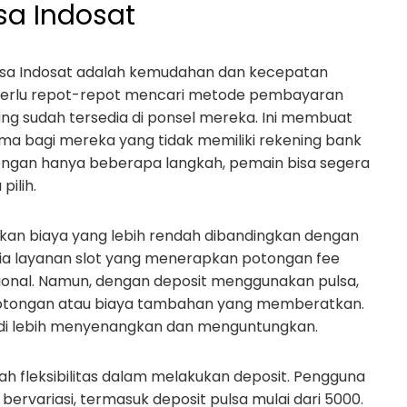
sa Indosat
ulsa Indosat adalah kemudahan dan kecepatan
 perlu repot-repot mencari metode pembayaran
ng sudah tersedia di ponsel mereka. Ini membuat
ama bagi mereka yang tidak memiliki rekening bank
Dengan hanya beberapa langkah, pemain bisa segera
ilih.
arkan biaya yang lebih rendah dibandingkan dengan
a layanan slot yang menerapkan potongan fee
ional. Namun, dengan deposit menggunakan pulsa,
otongan atau biaya tambahan yang memberatkan.
di lebih menyenangkan dan menguntungkan.
lah fleksibilitas dalam melakukan deposit. Pengguna
ervariasi, termasuk deposit pulsa mulai dari 5000.