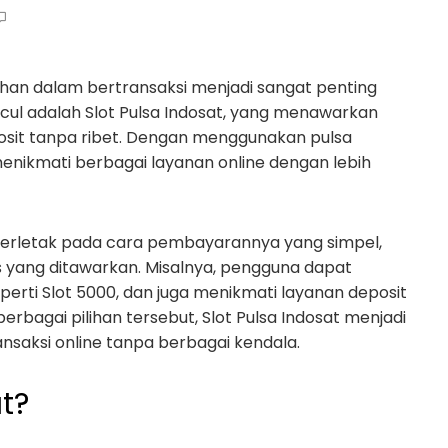
han dalam bertransaksi menjadi sangat penting
ncul adalah Slot Pulsa Indosat, yang menawarkan
posit tanpa ribet. Dengan menggunakan pulsa
nikmati berbagai layanan online dengan lebih
a terletak pada cara pembayarannya yang simpel,
tas yang ditawarkan. Misalnya, pengguna dapat
erti Slot 5000, dan juga menikmati layanan deposit
rbagai pilihan tersebut, Slot Pulsa Indosat menjadi
ansaksi online tanpa berbagai kendala.
at?