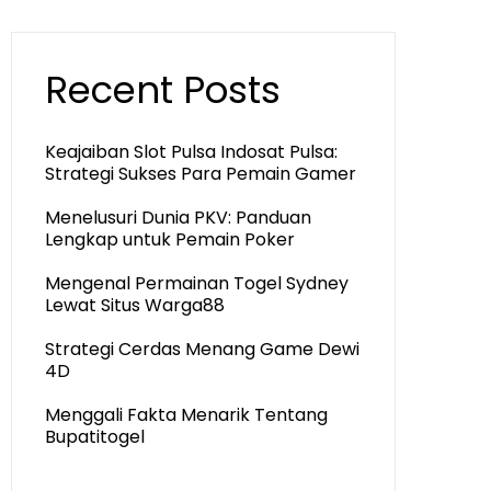
Recent Posts
Keajaiban Slot Pulsa Indosat Pulsa:
Strategi Sukses Para Pemain Gamer
Menelusuri Dunia PKV: Panduan
Lengkap untuk Pemain Poker
Mengenal Permainan Togel Sydney
Lewat Situs Warga88
Strategi Cerdas Menang Game Dewi
4D
Menggali Fakta Menarik Tentang
Bupatitogel