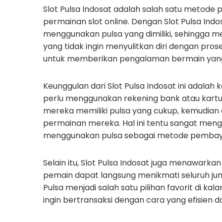
Slot Pulsa Indosat adalah salah satu metod
permainan slot online. Dengan Slot Pulsa In
menggunakan pulsa yang dimiliki, sehingga
yang tidak ingin menyulitkan diri dengan pro
untuk memberikan pengalaman bermain yang 
Keunggulan dari Slot Pulsa Indosat ini adala
perlu menggunakan rekening bank atau kart
mereka memiliki pulsa yang cukup, kemudian
permainan mereka. Hal ini tentu sangat men
menggunakan pulsa sebagai metode pembay
Selain itu, Slot Pulsa Indosat juga menawarka
pemain dapat langsung menikmati seluruh jum
Pulsa menjadi salah satu pilihan favorit di 
ingin bertransaksi dengan cara yang efisien d