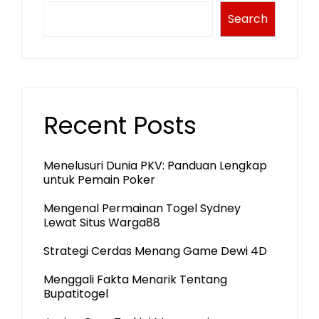
Search
Recent Posts
Menelusuri Dunia PKV: Panduan Lengkap
untuk Pemain Poker
Mengenal Permainan Togel Sydney
Lewat Situs Warga88
Strategi Cerdas Menang Game Dewi 4D
Menggali Fakta Menarik Tentang
Bupatitogel