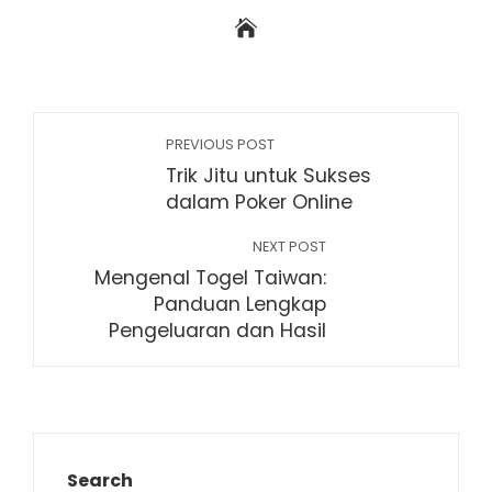
PREVIOUS POST
Trik Jitu untuk Sukses
dalam Poker Online
NEXT POST
Mengenal Togel Taiwan:
Panduan Lengkap
Pengeluaran dan Hasil
Search