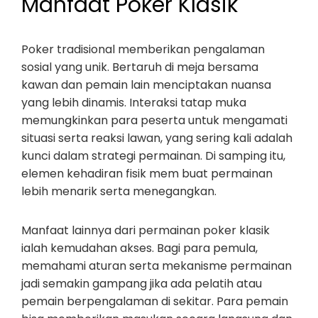
Manfaat Poker Klasik
Poker tradisional memberikan pengalaman
sosial yang unik. Bertaruh di meja bersama
kawan dan pemain lain menciptakan nuansa
yang lebih dinamis. Interaksi tatap muka
memungkinkan para peserta untuk mengamati
situasi serta reaksi lawan, yang sering kali adalah
kunci dalam strategi permainan. Di samping itu,
elemen kehadiran fisik mem buat permainan
lebih menarik serta menegangkan.
Manfaat lainnya dari permainan poker klasik
ialah kemudahan akses. Bagi para pemula,
memahami aturan serta mekanisme permainan
jadi semakin gampang jika ada pelatih atau
pemain berpengalaman di sekitar. Para pemain