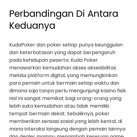
Perbandingan Di Antara
Keduanya
KudaPoker dan poker setiap punya keunggulan
dan keterbatasan yang dapat berpengaruh
pada kehidupan peserta. Kuda Poker
menawarkan kemudahan akses aksesibilitas
melalui platform digital, yang memungkinkan
para pemain untuk bermain setiap waktu dan
dimana saja tanpa perlu mengunjungi kasino fisik.
Hal ini sangat memikat bagi orang-orang yang
lebih suka kemudahan atau tidak memiliki
tempat bermain dekat. Sebaliknya, poker
memberikan sensasi sosial yang lebih kental, di
mana interaksi langsung dengan pemain lainnya
dan dealer mampu menambah keseruan game.