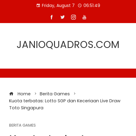
Skip
Friday, August 7
06:51:50
to
content
JANIOQUADROS.COM
Home
Berita Games
Kuota terbatas: Lotto SGP dan Keceriaan Live Draw
Toto Singapura
BERITA GAMES