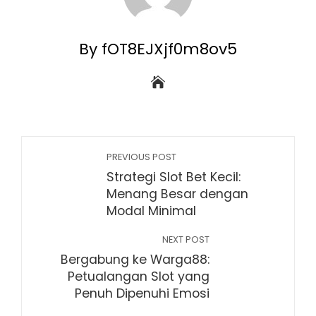
By fOT8EJXjf0m8ov5
PREVIOUS POST
Strategi Slot Bet Kecil:
Menang Besar dengan
Modal Minimal
NEXT POST
Bergabung ke Warga88:
Petualangan Slot yang
Penuh Dipenuhi Emosi