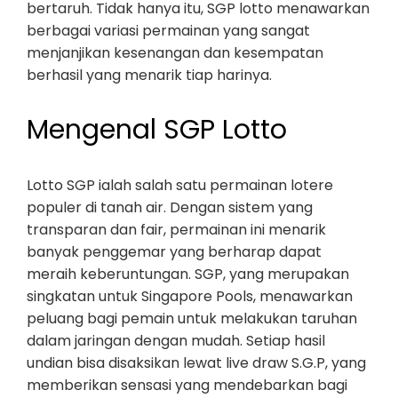
bertaruh. Tidak hanya itu, SGP lotto menawarkan
berbagai variasi permainan yang sangat
menjanjikan kesenangan dan kesempatan
berhasil yang menarik tiap harinya.
Mengenal SGP Lotto
Lotto SGP ialah salah satu permainan lotere
populer di tanah air. Dengan sistem yang
transparan dan fair, permainan ini menarik
banyak penggemar yang berharap dapat
meraih keberuntungan. SGP, yang merupakan
singkatan untuk Singapore Pools, menawarkan
peluang bagi pemain untuk melakukan taruhan
dalam jaringan dengan mudah. Setiap hasil
undian bisa disaksikan lewat live draw S.G.P, yang
memberikan sensasi yang mendebarkan bagi