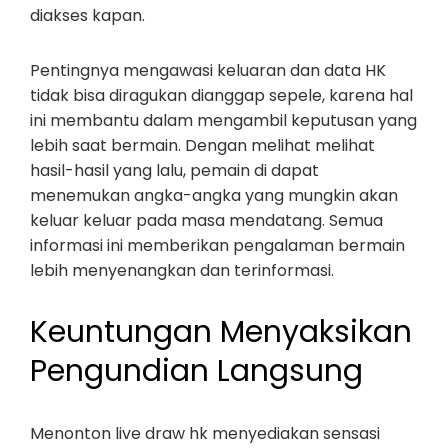
diakses kapan.
Pentingnya mengawasi keluaran dan data HK
tidak bisa diragukan dianggap sepele, karena hal
ini membantu dalam mengambil keputusan yang
lebih saat bermain. Dengan melihat melihat
hasil-hasil yang lalu, pemain di dapat
menemukan angka-angka yang mungkin akan
keluar keluar pada masa mendatang. Semua
informasi ini memberikan pengalaman bermain
lebih menyenangkan dan terinformasi.
Keuntungan Menyaksikan
Pengundian Langsung
Menonton live draw hk menyediakan sensasi