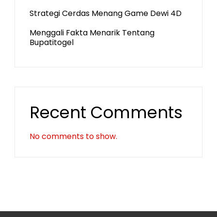
Strategi Cerdas Menang Game Dewi 4D
Menggali Fakta Menarik Tentang
Bupatitogel
Recent Comments
No comments to show.