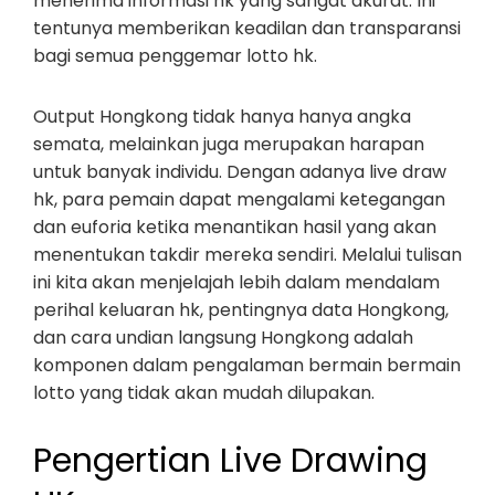
menerima informasi hk yang sangat akurat. Ini
tentunya memberikan keadilan dan transparansi
bagi semua penggemar lotto hk.
Output Hongkong tidak hanya hanya angka
semata, melainkan juga merupakan harapan
untuk banyak individu. Dengan adanya live draw
hk, para pemain dapat mengalami ketegangan
dan euforia ketika menantikan hasil yang akan
menentukan takdir mereka sendiri. Melalui tulisan
ini kita akan menjelajah lebih dalam mendalam
perihal keluaran hk, pentingnya data Hongkong,
dan cara undian langsung Hongkong adalah
komponen dalam pengalaman bermain bermain
lotto yang tidak akan mudah dilupakan.
Pengertian Live Drawing