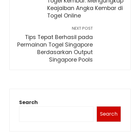
Togel Kembar: Mengungkap
Keajaiban Angka Kembar di
Togel Online
NEXT POST
Tips Tepat Berhasil pada
Permainan Togel Singapore
Berdasarkan Output
Singapore Pools
Search
Search