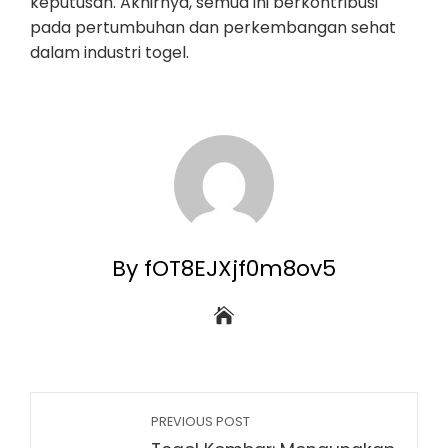
keputusan. Akhirnya, semua ini berkontribusi
pada pertumbuhan dan perkembangan sehat
dalam industri togel.
By fOT8EJXjf0m8ov5
PREVIOUS POST