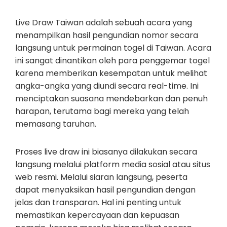
Live Draw Taiwan adalah sebuah acara yang
menampilkan hasil pengundian nomor secara
langsung untuk permainan togel di Taiwan. Acara
ini sangat dinantikan oleh para penggemar togel
karena memberikan kesempatan untuk melihat
angka-angka yang diundi secara real-time. Ini
menciptakan suasana mendebarkan dan penuh
harapan, terutama bagi mereka yang telah
memasang taruhan.
Proses live draw ini biasanya dilakukan secara
langsung melalui platform media sosial atau situs
web resmi. Melalui siaran langsung, peserta
dapat menyaksikan hasil pengundian dengan
jelas dan transparan. Hal ini penting untuk
memastikan kepercayaan dan kepuasan