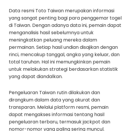
Data resmi Toto Taiwan merupakan informasi
yang sangat penting bagi para penggemar togel
di Taiwan. Dengan adanya data ini, pemain dapat
menganalisis hasil sebelumnya untuk
meningkatkan peluang mereka dalam
permainan. Setiap hasil undian disajikan dengan
rinci, mencakup tanggal, angka yang keluar, dan
total taruhan. Hal ini memungkinkan pemain
untuk melakukan strategi berdasarkan statistik
yang dapat diandalkan.
Pengeluaran Taiwan rutin dilakukan dan
dirangkum dalam data yang akurat dan
transparan. Melalui platform resmi, pemain
dapat mengakses informasi tentang hasil
pengeluaran terbaru, termasuk jackpot dan
nomor-nomor yang paling sering muncul.