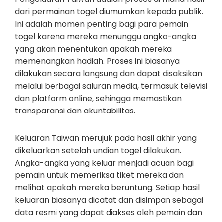
dari permainan togel diumumkan kepada publik.
Ini adalah momen penting bagi para pemain
togel karena mereka menunggu angka-angka
yang akan menentukan apakah mereka
memenangkan hadiah. Proses ini biasanya
dilakukan secara langsung dan dapat disaksikan
melalui berbagai saluran media, termasuk televisi
dan platform online, sehingga memastikan
transparansi dan akuntabilitas.
Keluaran Taiwan merujuk pada hasil akhir yang
dikeluarkan setelah undian togel dilakukan.
Angka-angka yang keluar menjadi acuan bagi
pemain untuk memeriksa tiket mereka dan
melihat apakah mereka beruntung. Setiap hasil
keluaran biasanya dicatat dan disimpan sebagai
data resmi yang dapat diakses oleh pemain dan