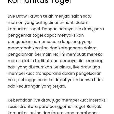
Komunitas Togel
Live Draw Taiwan telah menjadi salah satu
momen yang paling dinanti-nanti dalam
komunitas togel. Dengan adanya live draw, para
penggemar togel dapat menyaksikan
pengundian nomor secara langsung, yang
menambah keaslian dan ketegangan dalam
pengalaman bermain. Hal ini membuat mereka
merasa lebih terlibat dan percaya diri terhadap
hasil yang diumumkan. Selain itu, live draw juga
memperkuat transparansi dalam pengeluaran
hasil, sehingga peserta dapat yakin bahwa tidak
ada kecurangan yang terjadi.
Keberadaan live draw juga memperkuat interaksi
sosial di antara para penggemar togel. Banyak
komunitas online dan forum yang membahas