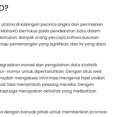
D?
 utama di kalangan pecinta angka dan permainan
, Maha4D berfokus pada pendekatan baru dalam
itentukan. Banyak orang percaya bahwa susunan
u pemenangan yang signifikan, dan ini yang daya
rasikan inovasi dan pengolahan data statistik
r-nomor untuk dipertaruhkan. Dengan situs web
 mudah mengakses informasi mengenai hasil undian
g dapat bisa menambah peluang mereka. Dengan
api juga merupakan aktivitas yang melibatkan
ama dengan banyak pihak untuk memberikan promosi