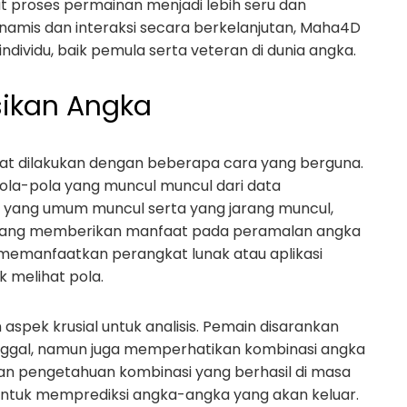
at proses permainan menjadi lebih seru dan
amis dan interaksi secara berkelanjutan, Maha4D
ividu, baik pemula serta veteran di dunia angka.
sikan Angka
at dilakukan dengan beberapa cara yang berguna.
ola-pola yang muncul muncul dari data
yang umum muncul serta yang jarang muncul,
a yang memberikan manfaat pada peramalan angka
an memanfaatkan perangkat lunak atau aplikasi
 melihat pola.
aspek krusial untuk analisis. Pemain disarankan
unggal, namun juga memperhatikan kombinasi angka
n pengetahuan kombinasi yang berhasil di masa
i untuk memprediksi angka-angka yang akan keluar.