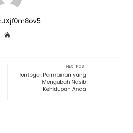
8EJXjf0m8ov5
NEXT POST
Iontogel: Permainan yang
Mengubah Nasib
Kehidupan Anda