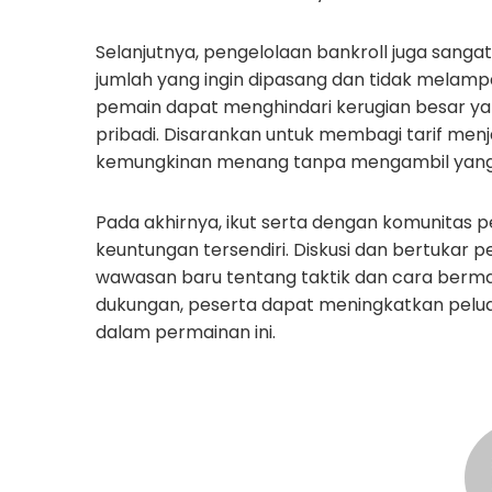
Selanjutnya, pengelolaan bankroll juga sanga
jumlah yang ingin dipasang dan tidak melamp
pemain dapat menghindari kerugian besar y
pribadi. Disarankan untuk membagi tarif men
kemungkinan menang tanpa mengambil yang t
Pada akhirnya, ikut serta dengan komunitas
keuntungan tersendiri. Diskusi dan bertuka
wawasan baru tentang taktik dan cara bermai
dukungan, peserta dapat meningkatkan pelu
dalam permainan ini.