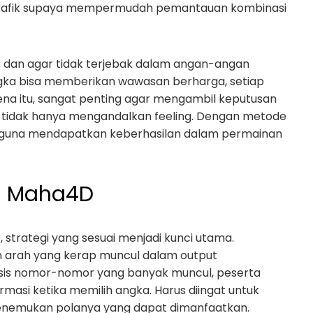
 grafik supaya mempermudah pemantauan kombinasi
is dan agar tidak terjebak dalam angan-angan
ngka bisa memberikan wawasan berharga, setiap
na itu, sangat penting agar mengambil keputusan
 tidak hanya mengandalkan feeling. Dengan metode
ng guna mendapatkan keberhasilan dalam permainan
i Maha4D
trategi yang sesuai menjadi kunci utama.
 arah yang kerap muncul dalam output
sis nomor-nomor yang banyak muncul, peserta
masi ketika memilih angka. Harus diingat untuk
enemukan polanya yang dapat dimanfaatkan.