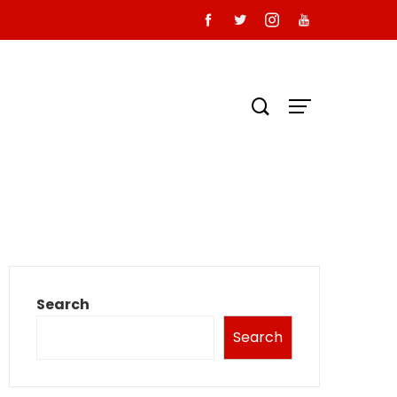
Search
Search