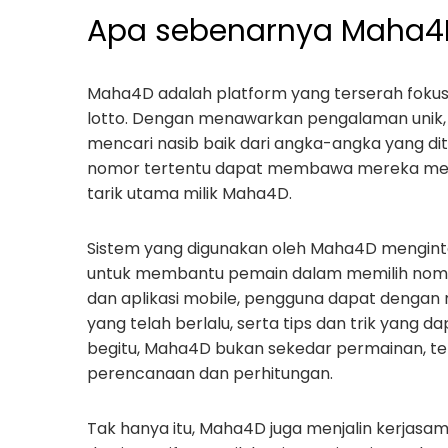
Apa sebenarnya Maha4
Maha4D adalah platform yang terserah fokus
lotto. Dengan menawarkan pengalaman unik
mencari nasib baik dari angka-angka yang d
nomor tertentu dapat membawa mereka menuj
tarik utama milik Maha4D.
Sistem yang digunakan oleh Maha4D menginteg
untuk membantu pemain dalam memilih nomo
dan aplikasi mobile, pengguna dapat dengan
yang telah berlalu, serta tips dan trik yan
begitu, Maha4D bukan sekedar permainan, tet
perencanaan dan perhitungan.
Tak hanya itu, Maha4D juga menjalin kerjas