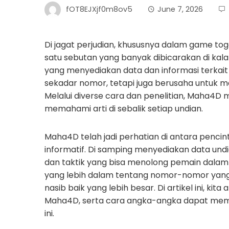
fOT8EJXjf0m8ov5
June 7, 2026
Di jagat perjudian, khususnya dalam game toge
satu sebutan yang banyak dibicarakan di ka
yang menyediakan data dan informasi terka
sekadar nomor, tetapi juga berusaha untuk m
Melalui diverse cara dan penelitian, Maha4
memahami arti di sebalik setiap undian.
Maha4D telah jadi perhatian di antara penci
informatif. Di samping menyediakan data undi
dan taktik yang bisa menolong pemain dal
yang lebih dalam tentang nomor-nomor yang
nasib baik yang lebih besar. Di artikel ini, k
Maha4D, serta cara angka-angka dapat mem
ini.