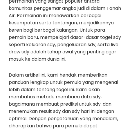
permainan yang sangat populer antara
komunitas penggemar angka judi di dalam Tanah
Air. Permainan ini menawarkan berbagai
kesempatan serta tantangan, menjadikannya
keren bagi berbagai kalangan. Untuk para
pemain baru, mempelajari dasar-dasar togel sdy
seperti keluaran sdy, pengeluaran sdy, serta live
draw sdy adalah tahap awal yang penting agar
masuk ke dalam dunia ini.
Dalam artikel ini, kami hendak memberikan
panduan lengkap untuk pemula yang mengenal
lebih dalam tentang togel ini. Kami akan
membahas metode membaca data sdy,
bagaimana membuat prediksi untuk sdy, dan
menemukan result sdy dan sdy hari ini dengan
optimal. Dengan pengetahuan yang mendalam,
diharapkan bahwa para pemula dapat