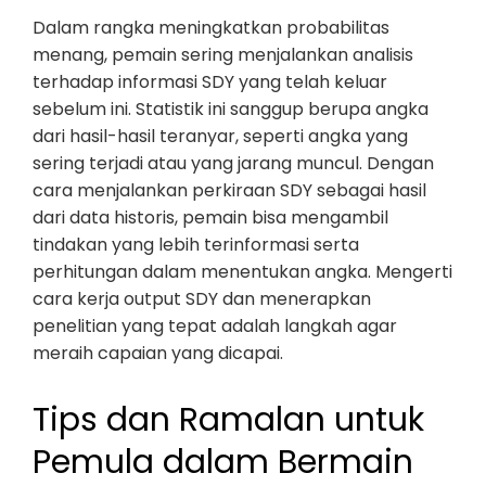
Dalam rangka meningkatkan probabilitas
menang, pemain sering menjalankan analisis
terhadap informasi SDY yang telah keluar
sebelum ini. Statistik ini sanggup berupa angka
dari hasil-hasil teranyar, seperti angka yang
sering terjadi atau yang jarang muncul. Dengan
cara menjalankan perkiraan SDY sebagai hasil
dari data historis, pemain bisa mengambil
tindakan yang lebih terinformasi serta
perhitungan dalam menentukan angka. Mengerti
cara kerja output SDY dan menerapkan
penelitian yang tepat adalah langkah agar
meraih capaian yang dicapai.
Tips dan Ramalan untuk
Pemula dalam Bermain