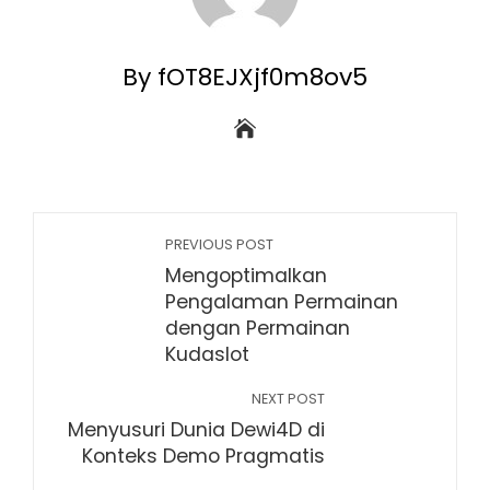
By fOT8EJXjf0m8ov5
PREVIOUS POST
Mengoptimalkan
Pengalaman Permainan
dengan Permainan
Kudaslot
NEXT POST
Menyusuri Dunia Dewi4D di
Konteks Demo Pragmatis