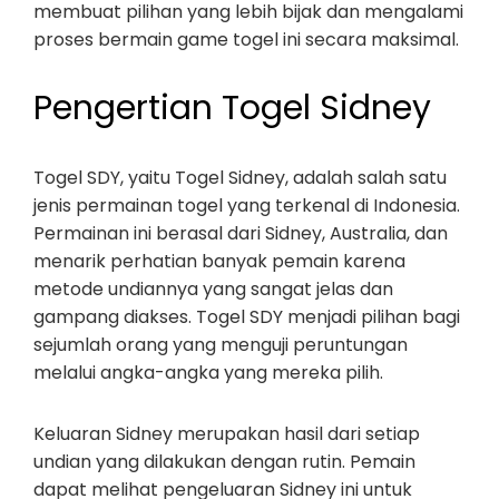
membuat pilihan yang lebih bijak dan mengalami
proses bermain game togel ini secara maksimal.
Pengertian Togel Sidney
Togel SDY, yaitu Togel Sidney, adalah salah satu
jenis permainan togel yang terkenal di Indonesia.
Permainan ini berasal dari Sidney, Australia, dan
menarik perhatian banyak pemain karena
metode undiannya yang sangat jelas dan
gampang diakses. Togel SDY menjadi pilihan bagi
sejumlah orang yang menguji peruntungan
melalui angka-angka yang mereka pilih.
Keluaran Sidney merupakan hasil dari setiap
undian yang dilakukan dengan rutin. Pemain
dapat melihat pengeluaran Sidney ini untuk