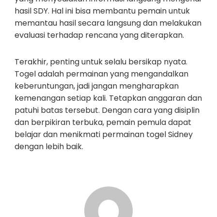
hasil SDY. Hal ini bisa membantu pemain untuk
memantau hasil secara langsung dan melakukan
evaluasi terhadap rencana yang diterapkan.
Terakhir, penting untuk selalu bersikap nyata.
Togel adalah permainan yang mengandalkan
keberuntungan, jadi jangan mengharapkan
kemenangan setiap kali. Tetapkan anggaran dan
patuhi batas tersebut. Dengan cara yang disiplin
dan berpikiran terbuka, pemain pemula dapat
belajar dan menikmati permainan togel Sidney
dengan lebih baik.