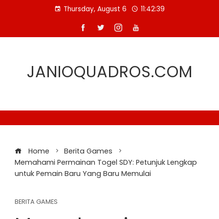
Skip
Thursday, August 6
11:42:39
to
content
JANIOQUADROS.COM
Home
Berita Games
Memahami Permainan Togel SDY: Petunjuk Lengkap
untuk Pemain Baru Yang Baru Memulai
BERITA GAMES