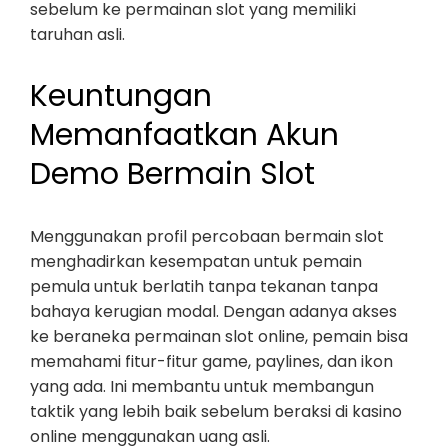
sebelum ke permainan slot yang memiliki
taruhan asli.
Keuntungan
Memanfaatkan Akun
Demo Bermain Slot
Menggunakan profil percobaan bermain slot
menghadirkan kesempatan untuk pemain
pemula untuk berlatih tanpa tekanan tanpa
bahaya kerugian modal. Dengan adanya akses
ke beraneka permainan slot online, pemain bisa
memahami fitur-fitur game, paylines, dan ikon
yang ada. Ini membantu untuk membangun
taktik yang lebih baik sebelum beraksi di kasino
online menggunakan uang asli.