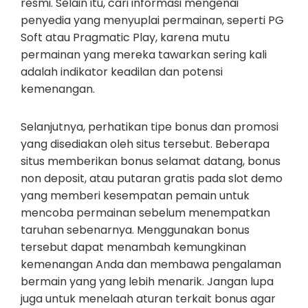
resmi. Selain itu, cari informasi mengenai
penyedia yang menyuplai permainan, seperti PG
Soft atau Pragmatic Play, karena mutu
permainan yang mereka tawarkan sering kali
adalah indikator keadilan dan potensi
kemenangan.
Selanjutnya, perhatikan tipe bonus dan promosi
yang disediakan oleh situs tersebut. Beberapa
situs memberikan bonus selamat datang, bonus
non deposit, atau putaran gratis pada slot demo
yang memberi kesempatan pemain untuk
mencoba permainan sebelum menempatkan
taruhan sebenarnya. Menggunakan bonus
tersebut dapat menambah kemungkinan
kemenangan Anda dan membawa pengalaman
bermain yang yang lebih menarik. Jangan lupa
juga untuk menelaah aturan terkait bonus agar