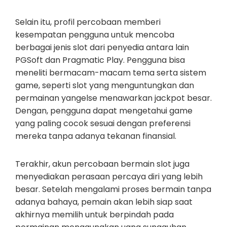
Selain itu, profil percobaan memberi
kesempatan pengguna untuk mencoba
berbagai jenis slot dari penyedia antara lain
PGSoft dan Pragmatic Play. Pengguna bisa
meneliti bermacam-macam tema serta sistem
game, seperti slot yang menguntungkan dan
permainan yangelse menawarkan jackpot besar.
Dengan, pengguna dapat mengetahui game
yang paling cocok sesuai dengan preferensi
mereka tanpa adanya tekanan finansial.
Terakhir, akun percobaan bermain slot juga
menyediakan perasaan percaya diri yang lebih
besar. Setelah mengalami proses bermain tanpa
adanya bahaya, pemain akan lebih siap saat
akhirnya memilih untuk berpindah pada