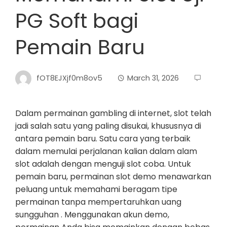
PG Soft bagi
Pemain Baru
fOT8EJXjf0m8ov5
March 31, 2026
Dalam permainan gambling di internet, slot telah
jadi salah satu yang paling disukai, khususnya di
antara pemain baru. Satu cara yang terbaik
dalam memulai perjalanan kalian dalam alam
slot adalah dengan menguji slot coba. Untuk
pemain baru, permainan slot demo menawarkan
peluang untuk memahami beragam tipe
permainan tanpa mempertaruhkan uang
sungguhan . Menggunakan akun demo,