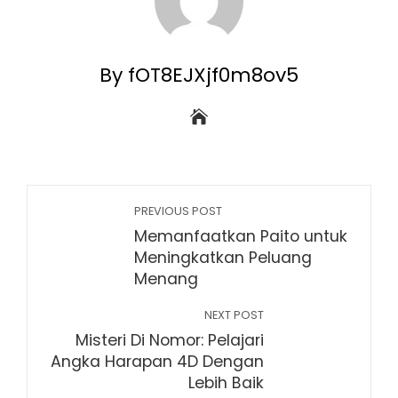
By fOT8EJXjf0m8ov5
PREVIOUS POST
Memanfaatkan Paito untuk
Meningkatkan Peluang
Menang
NEXT POST
Misteri Di Nomor: Pelajari
Angka Harapan 4D Dengan
Lebih Baik