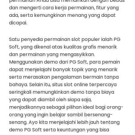
permainan Anda bisa memainkan dengan bebas
dan mengerti cara kerja permainan, fitur yang
ada, serta kemungkinan menang yang dapat
dicapai.
Satu penyedia permainan slot populer ialah PG
Soft, yang dikenal atas kualitas grafis menarik
dan permainan yang mengasyikkan.
Menggunakan demo dari PG Soft, para pemain
dapat menjelajahi banyak topik yang menarik
serta merasakan pengalaman bermain tanpa
bahaya. Selain itu, situs slot online terpercaya
seringkali memungkinkan demo tanpa biaya
yang dapat diambil oleh siapa saja,
menjadikannya sebagai pilihan ideal bagi orang-
orang yang ingin belajar sambil bersenang-
senang. Ayo kita menjelajahi lebih jauh tentang
demo PG Soft serta keuntungan yang bisa