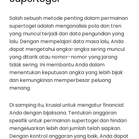
Salah sebuah metode penting dalam permainan
supertogel adalah menganalisis pola dan tren
yang muncul terjadi dari data pengundian yang
lalu. Dengan mempelajari data masa lalu, Anda
dapat mengetahui angka-angka sering muncul
yang ditarik atau nomor-nomor yang jarang
tidak sering. Ini membantu Anda dalam
menentukan keputusan angka yang lebih bijak
dan kemungkinan memperbesar peluang
menang.
Di samping itu, krusial untuk mengatur financial
Anda dengan bijaksana. Tentukan anggaran
spesifik untuk permainan supertogel dan hindari
mengeluarkan lebih dari jumlah telah siapkan.
Dengan kontrol anggaran yang baik, Anda dapat