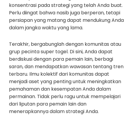
konsentrasi pada strategi yang telah Anda buat.
Perlu diingat bahwa nasib juga berperan, tetapi
persiapan yang matang dapat mendukung Anda
dalam jangka waktu yang lama.
Terakhir, bergabunglah dengan komunitas atau
grup pecinta super togel. Di sini, Anda dapat
berdiskusi dengan para pemain lain, berbagi
saran, dan mendapatkan wawasan tentang tren
terbaru. Ilmu kolektif dari komunitas dapat
menjadi aset yang penting untuk meningkatkan
pemahaman dan kesempatan Anda dalam
permainan. Tidak perlu ragu untuk mempelajari
dari liputan para pemain lain dan
menerapkannya dalam strategi Anda.