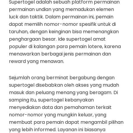
Supertogel adalah sebuah platform permainan
permainan undian yang memadukan elemen
luck dan taktik. Dalam permainan ini, pemain
dapat memilih nomor-nomor spesifik untuk di
taruhan, dengan keinginan bisa memenangkan
penghargaan besar. Ide supertogel amat
populer di kalangan para pemain lotere, karena
menawarkan berbagai jenis permainan dan
reward yang menawan.
Sejumlah orang berminat bergabung dengan
supertogel disebabkan oleh akses yang mudah
masuk dan peluang menang yang beragam. Di
samping itu, supertogel kebanyakan
menyediakan data dan pemahaman terkait
nomor-nomor yang mungkin keluar, yang
membuat para pemain dapat mengambil pilihan
yang lebih informed. Layanan ini biasanya