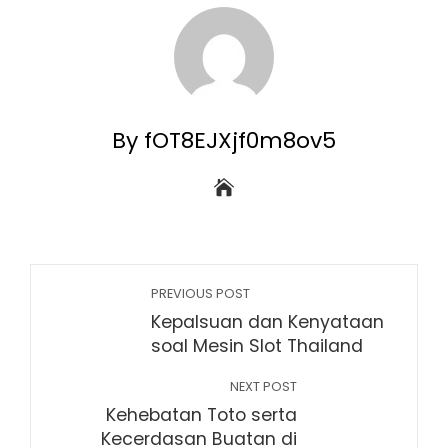
By fOT8EJXjf0m8ov5
PREVIOUS POST
Kepalsuan dan Kenyataan
soal Mesin Slot Thailand
NEXT POST
Kehebatan Toto serta
Kecerdasan Buatan di