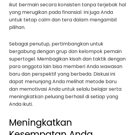
ikut bermain secara konsisten tanpa terjebak hal
yang merugikan pada finansial. Ini juga Anda
untuk tetap calm dan tera dalam mengambil
pilihan.
Sebagai penutup, pertimbangkan untuk
bergabung dengan grup dan kelompok pemain
supertogel. Membagikan kisah dan taktik dengan
para anggota lain bisa memberi Anda wawasan
baru dan perspektif yang berbeda. Diskusi ini
dapat menunjang Anda melihat metode baru
dan memotivasi Anda untuk selalu belajar serta
meningkatkan peluang berhasil di setiap yang
Anda ikuti.
Meningkatkan
Kesempatan Anda