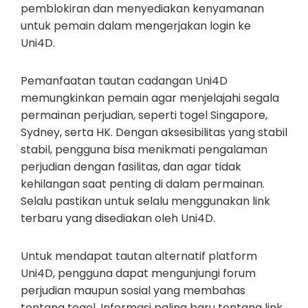
pemblokiran dan menyediakan kenyamanan
untuk pemain dalam mengerjakan login ke
Uni4D.
Pemanfaatan tautan cadangan Uni4D
memungkinkan pemain agar menjelajahi segala
permainan perjudian, seperti togel Singapore,
Sydney, serta HK. Dengan aksesibilitas yang stabil
stabil, pengguna bisa menikmati pengalaman
perjudian dengan fasilitas, dan agar tidak
kehilangan saat penting di dalam permainan.
Selalu pastikan untuk selalu menggunakan link
terbaru yang disediakan oleh Uni4D.
Untuk mendapat tautan alternatif platform
Uni4D, pengguna dapat mengunjungi forum
perjudian maupun sosial yang membahas
tentang togel. Informasi paling baru tentang link