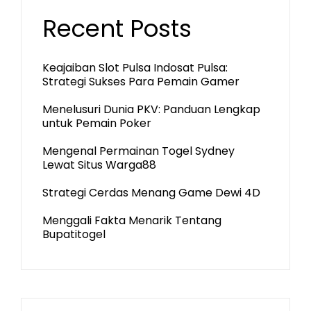
Recent Posts
Keajaiban Slot Pulsa Indosat Pulsa:
Strategi Sukses Para Pemain Gamer
Menelusuri Dunia PKV: Panduan Lengkap
untuk Pemain Poker
Mengenal Permainan Togel Sydney
Lewat Situs Warga88
Strategi Cerdas Menang Game Dewi 4D
Menggali Fakta Menarik Tentang
Bupatitogel