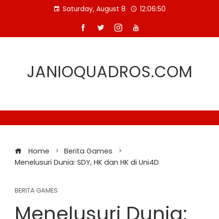
Skip
Saturday, August 8
12:06:50
to
content
JANIOQUADROS.COM
Home
Berita Games
Menelusuri Dunia: SDY, HK dan HK di Uni4D
BERITA GAMES
Menelusuri Dunia: