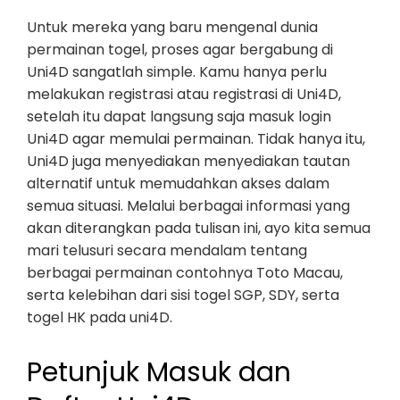
Untuk mereka yang baru mengenal dunia
permainan togel, proses agar bergabung di
Uni4D sangatlah simple. Kamu hanya perlu
melakukan registrasi atau registrasi di Uni4D,
setelah itu dapat langsung saja masuk login
Uni4D agar memulai permainan. Tidak hanya itu,
Uni4D juga menyediakan menyediakan tautan
alternatif untuk memudahkan akses dalam
semua situasi. Melalui berbagai informasi yang
akan diterangkan pada tulisan ini, ayo kita semua
mari telusuri secara mendalam tentang
berbagai permainan contohnya Toto Macau,
serta kelebihan dari sisi togel SGP, SDY, serta
togel HK pada uni4D.
Petunjuk Masuk dan