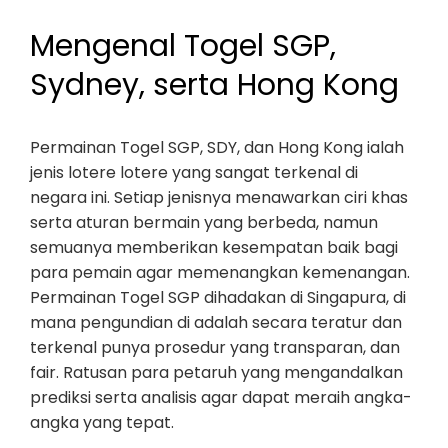
Mengenal Togel SGP,
Sydney, serta Hong Kong
Permainan Togel SGP, SDY, dan Hong Kong ialah
jenis lotere lotere yang sangat terkenal di
negara ini. Setiap jenisnya menawarkan ciri khas
serta aturan bermain yang berbeda, namun
semuanya memberikan kesempatan baik bagi
para pemain agar memenangkan kemenangan.
Permainan Togel SGP dihadakan di Singapura, di
mana pengundian di adalah secara teratur dan
terkenal punya prosedur yang transparan, dan
fair. Ratusan para petaruh yang mengandalkan
prediksi serta analisis agar dapat meraih angka-
angka yang tepat.