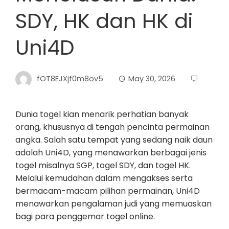
SDY, HK dan HK di
Uni4D
fOT8EJXjf0m8ov5
May 30, 2026
Dunia togel kian menarik perhatian banyak
orang, khususnya di tengah pencinta permainan
angka. Salah satu tempat yang sedang naik daun
adalah Uni4D, yang menawarkan berbagai jenis
togel misalnya SGP, togel SDY, dan togel HK.
Melalui kemudahan dalam mengakses serta
bermacam-macam pilihan permainan, Uni4D
menawarkan pengalaman judi yang memuaskan
bagi para penggemar togel online.