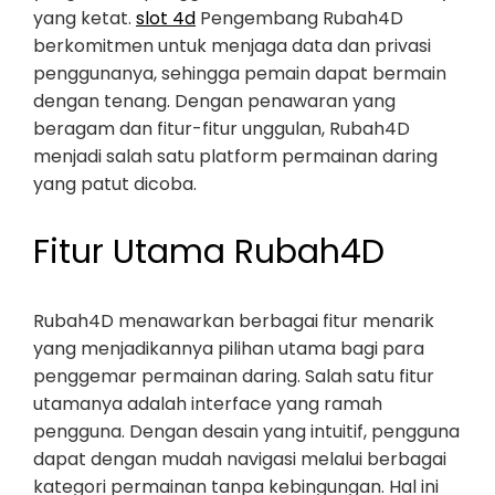
yang ketat.
slot 4d
Pengembang Rubah4D
berkomitmen untuk menjaga data dan privasi
penggunanya, sehingga pemain dapat bermain
dengan tenang. Dengan penawaran yang
beragam dan fitur-fitur unggulan, Rubah4D
menjadi salah satu platform permainan daring
yang patut dicoba.
Fitur Utama Rubah4D
Rubah4D menawarkan berbagai fitur menarik
yang menjadikannya pilihan utama bagi para
penggemar permainan daring. Salah satu fitur
utamanya adalah interface yang ramah
pengguna. Dengan desain yang intuitif, pengguna
dapat dengan mudah navigasi melalui berbagai
kategori permainan tanpa kebingungan. Hal ini