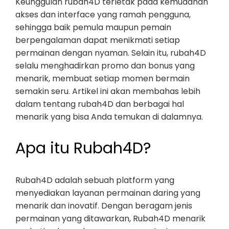
Keunggulan rubah4D terletak pada kemudahan
akses dan interface yang ramah pengguna,
sehingga baik pemula maupun pemain
berpengalaman dapat menikmati setiap
permainan dengan nyaman. Selain itu, rubah4D
selalu menghadirkan promo dan bonus yang
menarik, membuat setiap momen bermain
semakin seru. Artikel ini akan membahas lebih
dalam tentang rubah4D dan berbagai hal
menarik yang bisa Anda temukan di dalamnya.
Apa itu Rubah4D?
Rubah4D adalah sebuah platform yang
menyediakan layanan permainan daring yang
menarik dan inovatif. Dengan beragam jenis
permainan yang ditawarkan, Rubah4D menarik