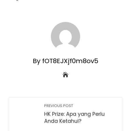
By fOT8EJXjf0m8ov5
PREVIOUS POST
HK Prize: Apa yang Perlu
Anda Ketahui?