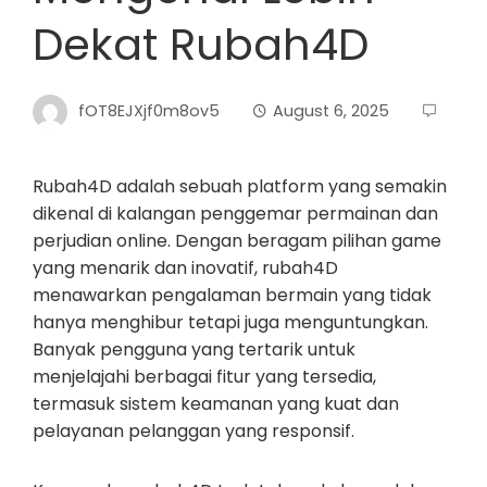
Dekat Rubah4D
fOT8EJXjf0m8ov5
August 6, 2025
Rubah4D adalah sebuah platform yang semakin
dikenal di kalangan penggemar permainan dan
perjudian online. Dengan beragam pilihan game
yang menarik dan inovatif, rubah4D
menawarkan pengalaman bermain yang tidak
hanya menghibur tetapi juga menguntungkan.
Banyak pengguna yang tertarik untuk
menjelajahi berbagai fitur yang tersedia,
termasuk sistem keamanan yang kuat dan
pelayanan pelanggan yang responsif.