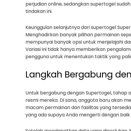
perjudian online, sedangkan supertogel sudah
tindakan ini.
Keunggulan selanjutnya dari supertogel Super 
Menghadirkan banyak pilihan permainan seper
mempunyai banyak opsi untuk menjelajahi 
Variasi ini tidak hanya memberikan pengala
pengguna untuk menentukan taktik yang pali
Langkah Bergabung den
Untuk bergabung dengan Supertogel, tahap aw
resmi mereka. Di sana, anggota baru akan m
macam permainan dan fasilitas yang tersedia
yang ada supaya Anda mengerti dengan baik 
Setelah mendapatkan data yang diperlukan, t