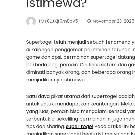
Istimewa?
fOT8EJXjf0m8ov5
November 23, 2025
Supertogel telah menjadi sebuah fenomena 
di kalangan penggemar permainan taruhan ini
game dan opsi, permainan supertogel datang
berbeda bagi pemain. Ciri khas sistem dan
diminati banyak orang, dan beberapa orang i
menjadikannya istimewa.
Satu daya pikat utama dari supertogel adala
untuk untuk mendapatkan keuntungan. Melal
yang luas, pemain bisa mengalami sensasi ya
terbentuk di sekeliling permainan ini juga me
tips dan sharing.
super togel
Pada artikel ini 
menjadikan supertogel begitu istimewa dan ken