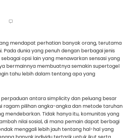
yang mendapat perhatian banyak orang, terutama
. Pada dunia yang penuh dengan berbagai jenis
 sebagai opsi lain yang menawarkan sensasi yang
 gaya bermainnya membuatnya semakin supertogel
ngin tahu lebih dalam tentang apa yang
h perpaduan antara simplicity dan peluang besar
ui ragam pilihan angka-angka dan metode taruhan
ng mendebarkan. Tidak hanya itu, komunitas yang
nambah nilai sosial, di mana pemain dapat berbagi
hendak menggali lebih jauh tentang hal-hal yang
apa banyak individu tertarik untuk ikut serta