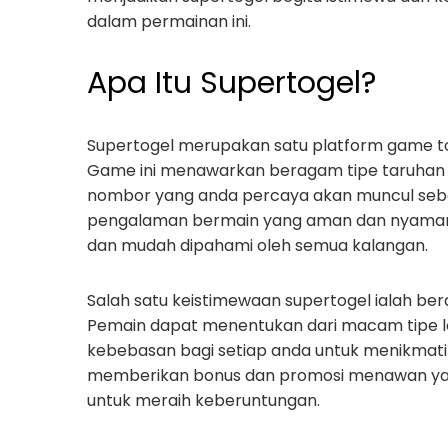
dalam permainan ini.
Apa Itu Supertogel?
Supertogel merupakan satu platform game tog
Game ini menawarkan beragam tipe taruhan
nombor yang anda percaya akan muncul se
pengalaman bermain yang aman dan nyaman,
dan mudah dipahami oleh semua kalangan.
Salah satu keistimewaan supertogel ialah be
Pemain dapat menentukan dari macam tipe lott
kebebasan bagi setiap anda untuk menikmati se
memberikan bonus dan promosi menawan 
untuk meraih keberuntungan.