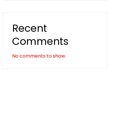
Recent
Comments
No comments to show.