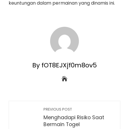
keuntungan dalam permainan yang dinamis ini.
By fOT8EJXjf0m8ov5
PREVIOUS POST
Menghadapi Risiko Saat
Bermain Togel