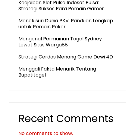
Keajaiban Slot Pulsa Indosat Pulsa:
Strategi Sukses Para Pemain Gamer
Menelusuri Dunia PKV: Panduan Lengkap
untuk Pemain Poker
Mengenal Permainan Togel Sydney
Lewat Situs Warga88
Strategi Cerdas Menang Game Dewi 4D
Menggali Fakta Menarik Tentang
Bupatitogel
Recent Comments
No comments to show.