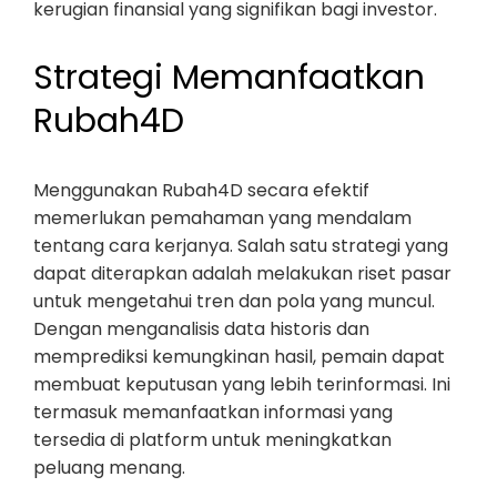
kerugian finansial yang signifikan bagi investor.
Strategi Memanfaatkan
Rubah4D
Menggunakan Rubah4D secara efektif
memerlukan pemahaman yang mendalam
tentang cara kerjanya. Salah satu strategi yang
dapat diterapkan adalah melakukan riset pasar
untuk mengetahui tren dan pola yang muncul.
Dengan menganalisis data historis dan
memprediksi kemungkinan hasil, pemain dapat
membuat keputusan yang lebih terinformasi. Ini
termasuk memanfaatkan informasi yang
tersedia di platform untuk meningkatkan
peluang menang.