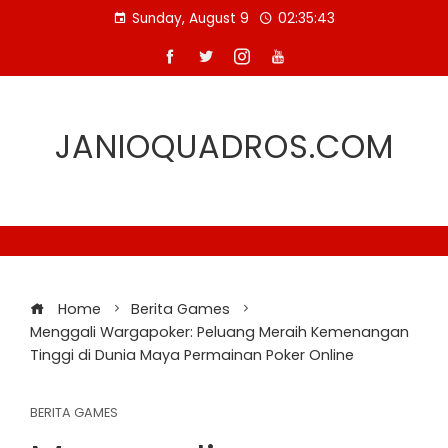
Skip
Sunday, August 9
02:35:43
to
content
JANIOQUADROS.COM
Home
Berita Games
Menggali Wargapoker: Peluang Meraih Kemenangan
Tinggi di Dunia Maya Permainan Poker Online
BERITA GAMES