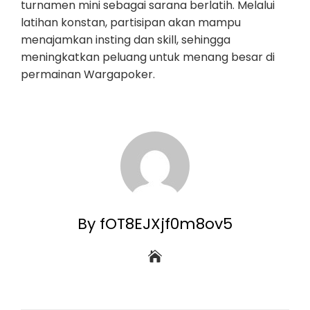
turnamen mini sebagai sarana berlatih. Melalui
latihan konstan, partisipan akan mampu
menajamkan insting dan skill, sehingga
meningkatkan peluang untuk menang besar di
permainan Wargapoker.
By fOT8EJXjf0m8ov5