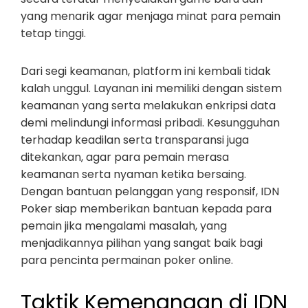
yang menarik agar menjaga minat para pemain
tetap tinggi.
Dari segi keamanan, platform ini kembali tidak
kalah unggul. Layanan ini memiliki dengan sistem
keamanan yang serta melakukan enkripsi data
demi melindungi informasi pribadi. Kesungguhan
terhadap keadilan serta transparansi juga
ditekankan, agar para pemain merasa
keamanan serta nyaman ketika bersaing.
Dengan bantuan pelanggan yang responsif, IDN
Poker siap memberikan bantuan kepada para
pemain jika mengalami masalah, yang
menjadikannya pilihan yang sangat baik bagi
para pencinta permainan poker online.
Taktik Kemenangan di IDN