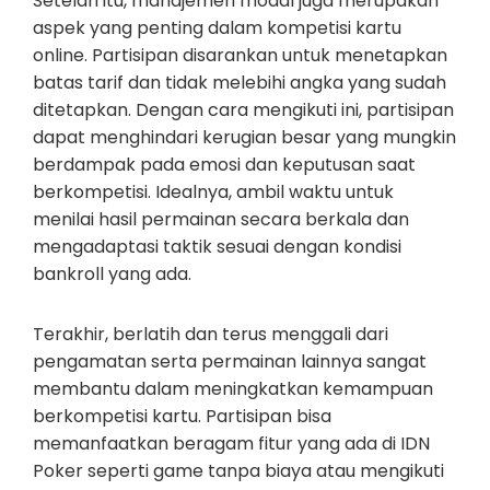
Setelah itu, manajemen modal juga merupakan
aspek yang penting dalam kompetisi kartu
online. Partisipan disarankan untuk menetapkan
batas tarif dan tidak melebihi angka yang sudah
ditetapkan. Dengan cara mengikuti ini, partisipan
dapat menghindari kerugian besar yang mungkin
berdampak pada emosi dan keputusan saat
berkompetisi. Idealnya, ambil waktu untuk
menilai hasil permainan secara berkala dan
mengadaptasi taktik sesuai dengan kondisi
bankroll yang ada.
Terakhir, berlatih dan terus menggali dari
pengamatan serta permainan lainnya sangat
membantu dalam meningkatkan kemampuan
berkompetisi kartu. Partisipan bisa
memanfaatkan beragam fitur yang ada di IDN
Poker seperti game tanpa biaya atau mengikuti