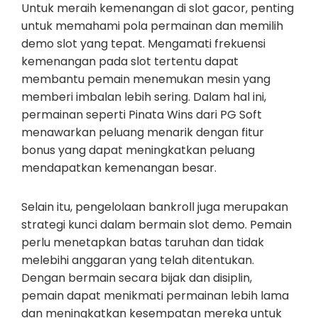
Untuk meraih kemenangan di slot gacor, penting
untuk memahami pola permainan dan memilih
demo slot yang tepat. Mengamati frekuensi
kemenangan pada slot tertentu dapat
membantu pemain menemukan mesin yang
memberi imbalan lebih sering. Dalam hal ini,
permainan seperti Pinata Wins dari PG Soft
menawarkan peluang menarik dengan fitur
bonus yang dapat meningkatkan peluang
mendapatkan kemenangan besar.
Selain itu, pengelolaan bankroll juga merupakan
strategi kunci dalam bermain slot demo. Pemain
perlu menetapkan batas taruhan dan tidak
melebihi anggaran yang telah ditentukan.
Dengan bermain secara bijak dan disiplin,
pemain dapat menikmati permainan lebih lama
dan meningkatkan kesempatan mereka untuk