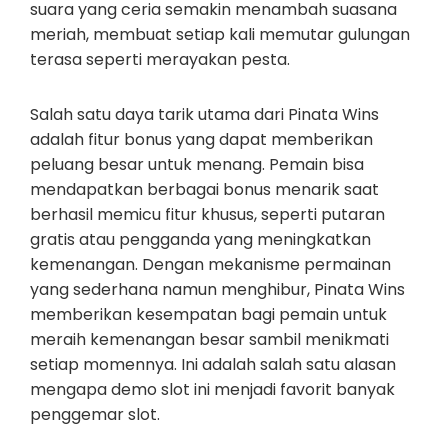
suara yang ceria semakin menambah suasana
meriah, membuat setiap kali memutar gulungan
terasa seperti merayakan pesta.
Salah satu daya tarik utama dari Pinata Wins
adalah fitur bonus yang dapat memberikan
peluang besar untuk menang. Pemain bisa
mendapatkan berbagai bonus menarik saat
berhasil memicu fitur khusus, seperti putaran
gratis atau pengganda yang meningkatkan
kemenangan. Dengan mekanisme permainan
yang sederhana namun menghibur, Pinata Wins
memberikan kesempatan bagi pemain untuk
meraih kemenangan besar sambil menikmati
setiap momennya. Ini adalah salah satu alasan
mengapa demo slot ini menjadi favorit banyak
penggemar slot.