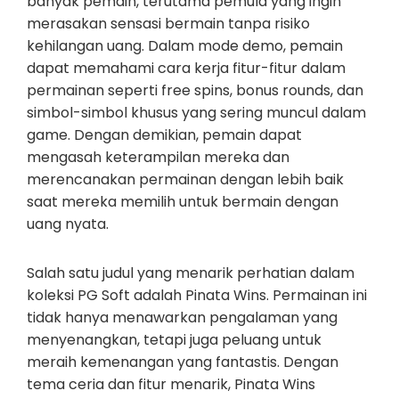
banyak pemain, terutama pemula yang ingin
merasakan sensasi bermain tanpa risiko
kehilangan uang. Dalam mode demo, pemain
dapat memahami cara kerja fitur-fitur dalam
permainan seperti free spins, bonus rounds, dan
simbol-simbol khusus yang sering muncul dalam
game. Dengan demikian, pemain dapat
mengasah keterampilan mereka dan
merencanakan permainan dengan lebih baik
saat mereka memilih untuk bermain dengan
uang nyata.
Salah satu judul yang menarik perhatian dalam
koleksi PG Soft adalah Pinata Wins. Permainan ini
tidak hanya menawarkan pengalaman yang
menyenangkan, tetapi juga peluang untuk
meraih kemenangan yang fantastis. Dengan
tema ceria dan fitur menarik, Pinata Wins