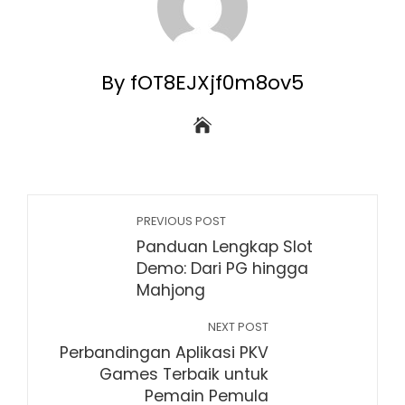
By fOT8EJXjf0m8ov5
PREVIOUS POST
Panduan Lengkap Slot
Demo: Dari PG hingga
Mahjong
NEXT POST
Perbandingan Aplikasi PKV
Games Terbaik untuk
Pemain Pemula