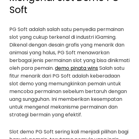
Soft
PG Soft adalah salah satu penyedia permainan
slot yang cukup terkenal di industri iGaming.
Dikenal dengan desain grafis yang menarik dan
animasi yang halus, PG Soft menawarkan
berbagai jenis permainan slot yang bisa dinikmati
oleh para pemain.
demo pinata wins
Salah satu
fitur menarik dari PG Soft adalah keberadaan
slot demo yang memungkinkan pemain untuk
mencoba permainan sebelum bertaruh dengan
uang sungguhan. Ini memberikan kesempatan
untuk mengenal mekanisme permainan dan
strategi bermain yang efektif.
Slot demo PG Soft sering kali menjadi pilihan bagi