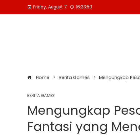
Skip
Friday, August 7
16:34:00
to
content
Home
Berita Games
Mengungkap Peson
BERITA GAMES
Mengungkap Peso
Fantasi yang Men