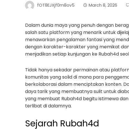
fOT8EJXjf0m8ov5
March 8, 2026
Dalam dunia maya yang penuh dengan beragam
salah satu platform yang menarik untuk dijela
menawarkan pengalaman fantasi yang mendeb
dengan karakter-karakter yang memikat dan 
menjadikan setiap kunjungan ke Rubah4d seo
Tidak hanya sekadar permainan atau platfor
komunitas yang solid di mana para penggema
berkolaborasi dalam menciptakan konten. Da
daya tarik yang membuatnya sulit untuk diabai
yang membuat Rubah4d begitu istimewa dan 
terlibat di dalamnya.
Sejarah Rubah4d