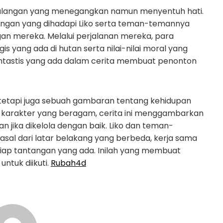
ualangan yang menegangkan namun menyentuh hati.
angan yang dihadapi Liko serta teman-temannya
an mereka. Melalui perjalanan mereka, para
yang ada di hutan serta nilai-nilai moral yang
fantastis yang ada dalam cerita membuat penonton
tetapi juga sebuah gambaran tentang kehidupan
er-karakter yang beragam, cerita ini menggambarkan
jika dikelola dengan baik. Liko dan teman-
al dari latar belakang yang berbeda, kerja sama
iap tantangan yang ada. Inilah yang membuat
ntuk diikuti.
Rubah4d