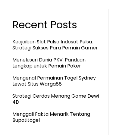
Recent Posts
Keajaiban Slot Pulsa Indosat Pulsa:
Strategi Sukses Para Pemain Gamer
Menelusuri Dunia PKV: Panduan
Lengkap untuk Pemain Poker
Mengenal Permainan Togel Sydney
Lewat Situs Warga88
Strategi Cerdas Menang Game Dewi
4D
Menggali Fakta Menarik Tentang
Bupatitogel