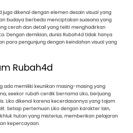
d juga dikenal dengan elemen desain visual yang
m dan budaya berbeda menciptakan suasana yang
g cerah dan detail yang teliti menghadirkan
. Dengan demikian, dunia Rubah4d tidak hanya
an para pengunjung dengan keindahan visual yang
lam Rubah4d
g ada memiliki keunikan masing-masing yang
a, seekor rubah cerdik bernama Liko, berjuang
is. Liko dikenal karena kecerdasannya yang tajam
t. Setiap pertemuan Liko dengan karakter lain,
akhluk hutan yang misterius, memberikan pelajaran
dan kepercayaan.