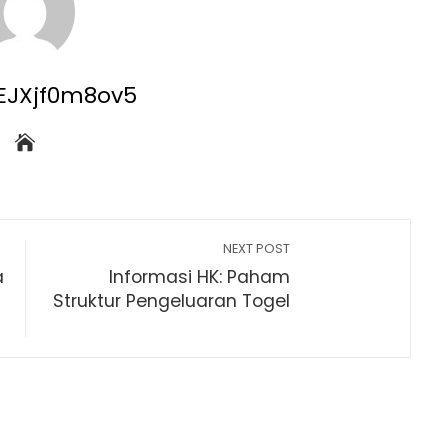
8EJXjf0m8ov5
NEXT POST
a
Informasi HK: Paham
Struktur Pengeluaran Togel