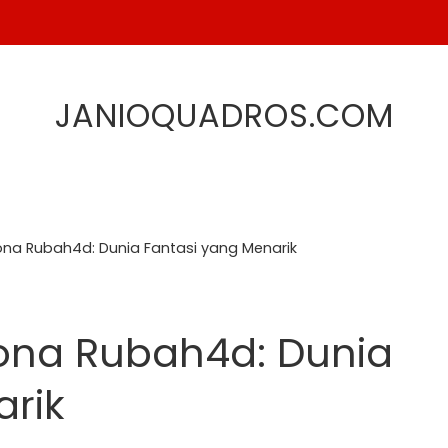
JANIOQUADROS.COM
a Rubah4d: Dunia Fantasi yang Menarik
na Rubah4d: Dunia
arik