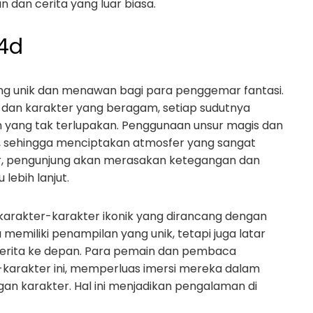
 dan cerita yang luar biasa.
h4d
 unik dan menawan bagi para penggemar fantasi.
dan karakter yang beragam, setiap sudutnya
ang tak terlupakan. Penggunaan unsur magis dan
 sehingga menciptakan atmosfer yang sangat
khir, pengunjung akan merasakan ketegangan dan
lebih lanjut.
karakter-karakter ikonik yang dirancang dengan
 memiliki penampilan yang unik, tetapi juga latar
erita ke depan. Para pemain dan pembaca
-karakter ini, memperluas imersi mereka dalam
n karakter. Hal ini menjadikan pengalaman di