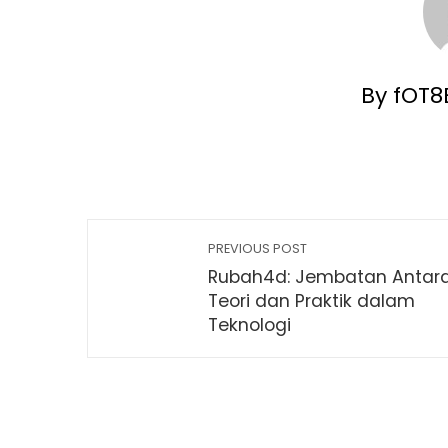
By fOT
PREVIOUS POST
Rubah4d: Jembatan Antar
Teori dan Praktik dalam
Teknologi