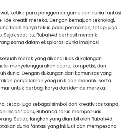
 awal, ketika para penggemar game dan dunia fantasi
-ide kreatif mereka. Dengan kemajuan teknologi,
ng tidak hanya fokus pada permainan, tetapi juga
. Sejak saat itu, Rubah4d berhasil menarik
ang sama dalam eksplorasi dunia imajinasi.
sebuah merek yang dikenal luas di kalangan
ai menyelenggarakan acara, kompetisi, dan
uruh dunia. Dengan dukungan dari komunitas yang
kan pengalaman yang unik dan menarik, serta
ar untuk berbagi karya dan ide-ide mereka.
a, tetapi juga sebagai simbol dari kreativitas tanpa
n inisiatif baru, Rubah4d terus memperluas
rang. Setiap langkah yang diambil oleh Rubah4d
akan dunia fantasi yang inklusif dan mempesona