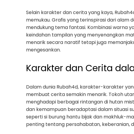
Selain karakter dan cerita yang kaya, Rubah4
memukau. Grafis yang terinspirasi dari ala
mendukung tema fantasi. Kombinasi warna yan
keindahan tampilan yang menyenangkan mata
menarik secara naratif tetapi juga memanjak
mengesankan.
Karakter dan Cerita da
Dalam dunia Rubah4d, karakter-karakter yan
membuat cerita semakin menarik. Tokoh utam
menghadapi berbagai rintangan di hutan mist
dan kemampuan beradaptasi dalam situasi suli
seperti si burung hantu bijak dan makhluk-m
penting tentang persahabatan, keberanian, 