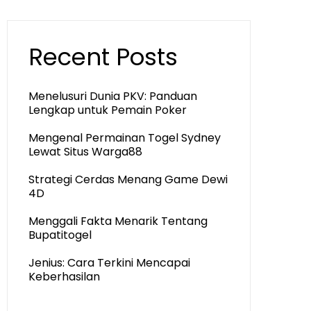
Recent Posts
Menelusuri Dunia PKV: Panduan
Lengkap untuk Pemain Poker
Mengenal Permainan Togel Sydney
Lewat Situs Warga88
Strategi Cerdas Menang Game Dewi
4D
Menggali Fakta Menarik Tentang
Bupatitogel
Jenius: Cara Terkini Mencapai
Keberhasilan