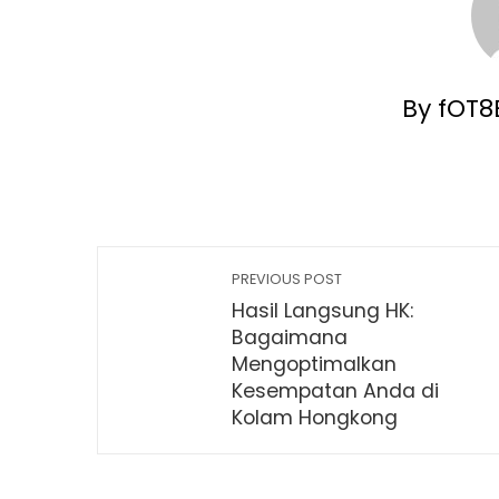
By fOT
PREVIOUS POST
Hasil Langsung HK:
Bagaimana
Mengoptimalkan
Kesempatan Anda di
Kolam Hongkong