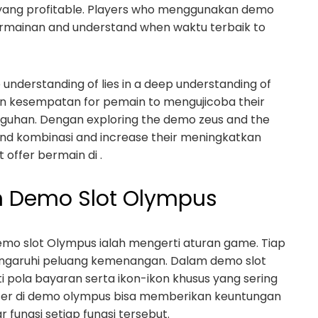
ang profitable. Players who menggunakan demo
permainan and understand when waktu terbaik to
 understanding of lies in a deep understanding of
kesempatan for pemain to mengujicoba their
unguhan. Dengan exploring the demo zeus and the
ind kombinasi and increase their meningkatkan
offer bermain di .
Demo Slot Olympus
emo slot Olympus ialah mengerti aturan game. Tiap
engaruhi peluang kemenangan. Dalam demo slot
pola bayaran serta ikon-ikon khusus yang sering
tter di demo olympus bisa memberikan keuntungan
r fungsi setiap fungsi tersebut.