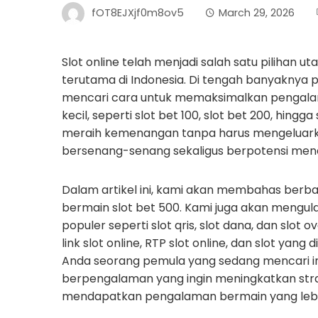
fOT8EJXjf0m8ov5
March 29, 2026
Slot online telah menjadi salah satu pilihan u
terutama di Indonesia. Di tengah banyaknya 
mencari cara untuk memaksimalkan pengala
kecil, seperti slot bet 100, slot bet 200, hingg
meraih kemenangan tanpa harus mengeluar
bersenang-senang sekaligus berpotensi men
Dalam artikel ini, kami akan membahas berbag
bermain slot bet 500. Kami juga akan meng
populer seperti slot qris, slot dana, dan slo
link slot online, RTP slot online, dan slot yan
Anda seorang pemula yang sedang mencari i
berpengalaman yang ingin meningkatkan str
mendapatkan pengalaman bermain yang lebi