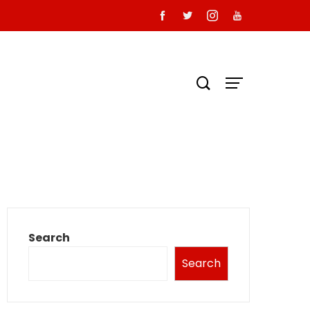
Search
Search