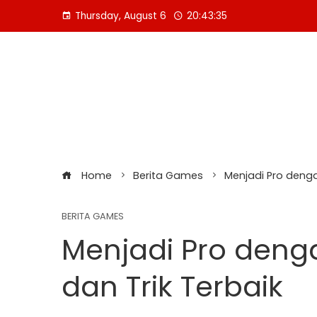
Skip
Thursday, August 6
20:43:36
to
content
Home
Berita Games
Menjadi Pro dengan
BERITA GAMES
Menjadi Pro denga
dan Trik Terbaik