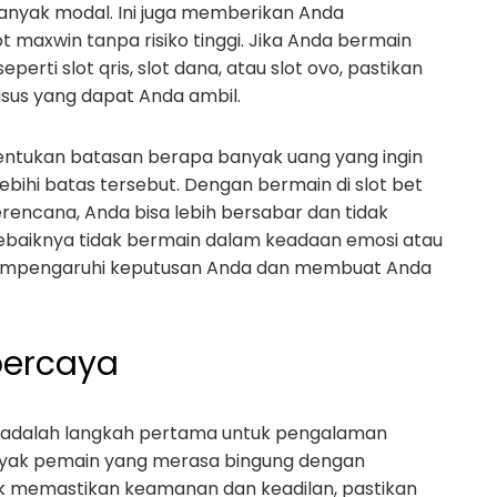
anyak modal. Ini juga memberikan Anda
t maxwin tanpa risiko tinggi. Jika Anda bermain
i slot qris, slot dana, atau slot ovo, pastikan
us yang dapat Anda ambil.
 Tentukan batasan berapa banyak uang yang ingin
bihi batas tersebut. Dengan bermain di slot bet
erencana, Anda bisa lebih bersabar dan tidak
ebaiknya tidak bermain dalam keadaan emosi atau
 mempengaruhi keputusan Anda dan membuat Anda
rpercaya
ya adalah langkah pertama untuk pengalaman
yak pemain yang merasa bingung dengan
tuk memastikan keamanan dan keadilan, pastikan