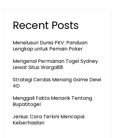
Recent Posts
Menelusuri Dunia PKV: Panduan
Lengkap untuk Pemain Poker
Mengenal Permainan Togel Sydney
Lewat Situs Warga88
Strategi Cerdas Menang Game Dewi
4D
Menggali Fakta Menarik Tentang
Bupatitogel
Jenius: Cara Terkini Mencapai
Keberhasilan