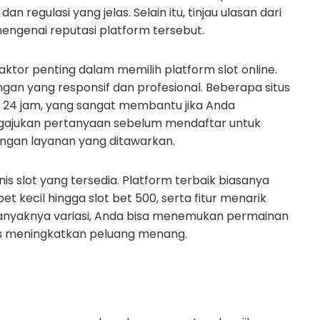
an regulasi yang jelas. Selain itu, tinjau ulasan dari
ngenai reputasi platform tersebut.
ktor penting dalam memilih platform slot online.
ngan yang responsif dan profesional. Beberapa situs
 24 jam, yang sangat membantu jika Anda
ngajukan pertanyaan sebelum mendaftar untuk
gan layanan yang ditawarkan.
enis slot yang tersedia. Platform terbaik biasanya
et kecil hingga slot bet 500, serta fitur menarik
 banyaknya variasi, Anda bisa menemukan permainan
gus meningkatkan peluang menang.