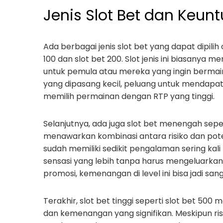
Jenis Slot Bet dan Keu
Ada berbagai jenis slot bet yang dapat dipilih 
100 dan slot bet 200. Slot jenis ini biasanya 
untuk pemula atau mereka yang ingin bermai
yang dipasang kecil, peluang untuk mendapa
memilih permainan dengan RTP yang tinggi.
Selanjutnya, ada juga slot bet menengah sepert
menawarkan kombinasi antara risiko dan pote
sudah memiliki sedikit pengalaman sering kali
sensasi yang lebih tanpa harus mengeluark
promosi, kemenangan di level ini bisa jadi s
Terakhir, slot bet tinggi seperti slot bet 5
dan kemenangan yang signifikan. Meskipun ris