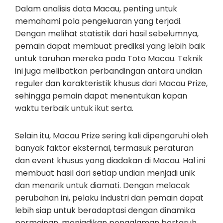
Dalam analisis data Macau, penting untuk
memahami pola pengeluaran yang terjadi.
Dengan melihat statistik dari hasil sebelumnya,
pemain dapat membuat prediksi yang lebih baik
untuk taruhan mereka pada Toto Macau. Teknik
ini juga melibatkan perbandingan antara undian
reguler dan karakteristik khusus dari Macau Prize,
sehingga pemain dapat menentukan kapan
waktu terbaik untuk ikut serta.
Selain itu, Macau Prize sering kali dipengaruhi oleh
banyak faktor eksternal, termasuk peraturan
dan event khusus yang diadakan di Macau. Hal ini
membuat hasil dari setiap undian menjadi unik
dan menarik untuk diamati. Dengan melacak
perubahan ini, pelaku industri dan pemain dapat
lebih siap untuk beradaptasi dengan dinamika
permainan, menjadikan pengalaman bertaruh