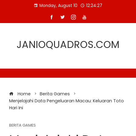
Skip
Monday, August 10
12:24:27
to
content
JANIOQUADROS.COM
Home
Berita Games
Menjelajahi Data Pengeluaran Macau: Keluaran Toto
Hari Ini
BERITA GAMES