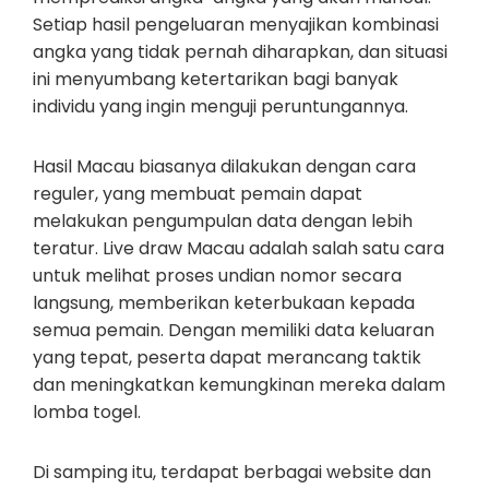
Setiap hasil pengeluaran menyajikan kombinasi
angka yang tidak pernah diharapkan, dan situasi
ini menyumbang ketertarikan bagi banyak
individu yang ingin menguji peruntungannya.
Hasil Macau biasanya dilakukan dengan cara
reguler, yang membuat pemain dapat
melakukan pengumpulan data dengan lebih
teratur. Live draw Macau adalah salah satu cara
untuk melihat proses undian nomor secara
langsung, memberikan keterbukaan kepada
semua pemain. Dengan memiliki data keluaran
yang tepat, peserta dapat merancang taktik
dan meningkatkan kemungkinan mereka dalam
lomba togel.
Di samping itu, terdapat berbagai website dan