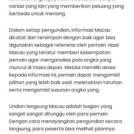
variasi yang lain yang memberikan peluang yang
berbeda untuk menang.
Dalam setiap pengundian, informasi Macau
dicatat dan tersimpan dengan baik agar bisa
digunakan sebagai referensi oleh pemain. Hasil
Macau yang teratur memberi kesempatan
pemain agar menganalisis pola angka yang
muncul di masa depan. Melalui memiliki akses
kepada informasi ini, pemain dapat mengambil
pilihan yang lebih baik saat meletakkan taruhan
serta mengambil susunan angka yang.
Undian langsung Macau adalah bagian yang
sangat sangat ditunggu oleh para pemain.
Dengan cara menayangkan pengundian secara
langsung, para peserta bisa melihat jalannya