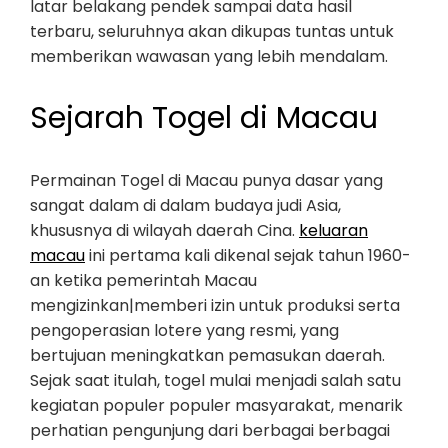
latar belakang pendek sampai data hasil
terbaru, seluruhnya akan dikupas tuntas untuk
memberikan wawasan yang lebih mendalam.
Sejarah Togel di Macau
Permainan Togel di Macau punya dasar yang
sangat dalam di dalam budaya judi Asia,
khususnya di wilayah daerah Cina.
keluaran
macau
ini pertama kali dikenal sejak tahun 1960-
an ketika pemerintah Macau
mengizinkan|memberi izin untuk produksi serta
pengoperasian lotere yang resmi, yang
bertujuan meningkatkan pemasukan daerah.
Sejak saat itulah, togel mulai menjadi salah satu
kegiatan populer populer masyarakat, menarik
perhatian pengunjung dari berbagai berbagai