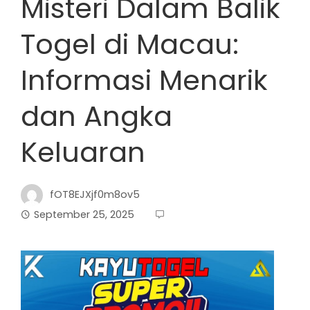
Misteri Dalam Balik
Togel di Macau:
Informasi Menarik
dan Angka
Keluaran
fOT8EJXjf0m8ov5
September 25, 2025