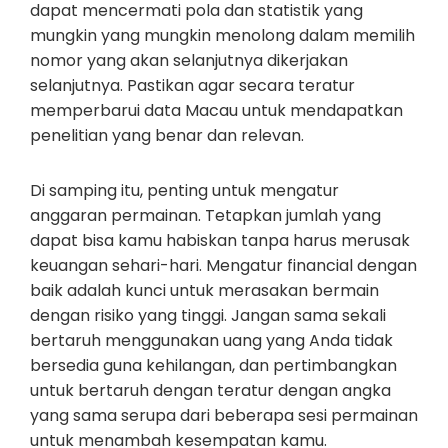
dapat mencermati pola dan statistik yang
mungkin yang mungkin menolong dalam memilih
nomor yang akan selanjutnya dikerjakan
selanjutnya. Pastikan agar secara teratur
memperbarui data Macau untuk mendapatkan
penelitian yang benar dan relevan.
Di samping itu, penting untuk mengatur
anggaran permainan. Tetapkan jumlah yang
dapat bisa kamu habiskan tanpa harus merusak
keuangan sehari-hari. Mengatur financial dengan
baik adalah kunci untuk merasakan bermain
dengan risiko yang tinggi. Jangan sama sekali
bertaruh menggunakan uang yang Anda tidak
bersedia guna kehilangan, dan pertimbangkan
untuk bertaruh dengan teratur dengan angka
yang sama serupa dari beberapa sesi permainan
untuk menambah kesempatan kamu.