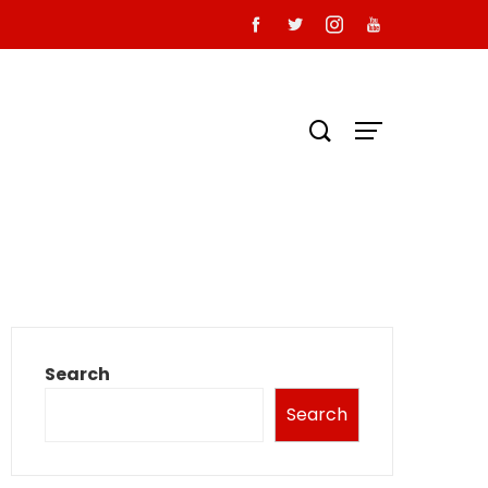
Search
Search