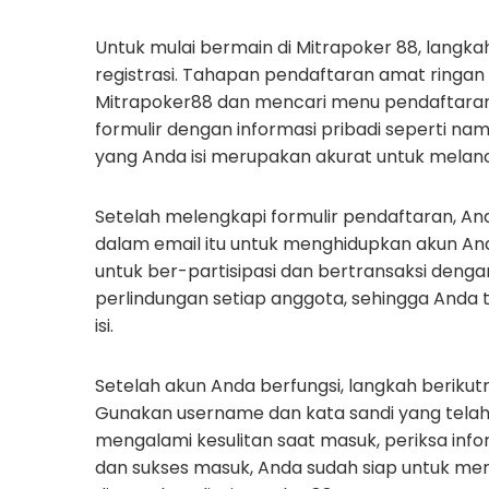
Untuk mulai bermain di Mitrapoker 88, langk
registrasi. Tahapan pendaftaran amat ringan
Mitrapoker88 dan mencari menu pendaftaran. 
formulir dengan informasi pribadi seperti na
yang Anda isi merupakan akurat untuk melanc
Setelah melengkapi formulir pendaftaran, And
dalam email itu untuk menghidupkan akun Anda
untuk ber-partisipasi dan bertransaksi den
perlindungan setiap anggota, sehingga Anda 
isi.
Setelah akun Anda berfungsi, langkah berikut
Gunakan username dan kata sandi yang telah 
mengalami kesulitan saat masuk, periksa infor
dan sukses masuk, Anda sudah siap untuk men