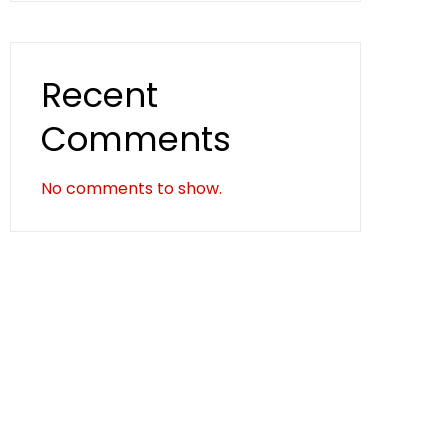
Recent
Comments
No comments to show.