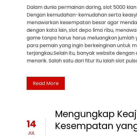
Dalam dunia permainan daring, slot 5000 kian 
Dengan kemudahan-kemudahan serta keasyikan
menawarkan kesempatan besar agar mendapa
dengan kata lain, slot depo lima ribu, mena
game tanpa harus harus meluangkan jumlah ya
para pemain yang ingin berkeinginan untuk
terjangkau.Selain itu, banyak website denga
menarik. Salah satu dari fitur itu ialah slot 
Read More
Mengungkap Keaj
14
Kesempatan yang
JUL