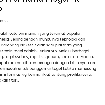
o
Games
i salah satu permainan yang teramat populer,
esia. Seiring dengan munculnya teknologi dan
bih gampang diakses. Salah satu platform yang
ermain togel adalah Jeniustoto. Melalui berbagai
g, togel Sydney, togel Singapura, serta toto Macau,
patkan meraih kemenangan dengan lebih nyaman
permudah untuk penggemar togel ketika memasang
n informasi yg bermanfaat tentang prediksi serta
kan fitur…