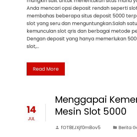
mungkin sulit untuk menentukan situs mana y
Anda mencari opsi deposit rendah seperti slot
membahas beberapa situs deposit 5000 te
slot yang seru dan menguntungkan.Salah satu 
kemunculan slot qris dan berbagai metode pem
Dengan deposit yang hanya memerlukan 5000
slot,…
Read More
Menggapai Kemen
14
Mesin Slot 5000
JUL
fOT8EJXjf0m8ov5
Berita 