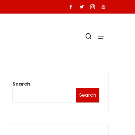
Search
Search