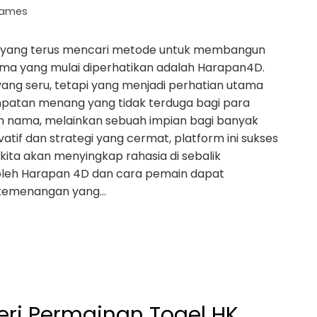
Games
ang yang terus mencari metode untuk membangun
ma yang mulai diperhatikan adalah Harapan4D.
ang seru, tetapi yang menjadi perhatian utama
patan menang yang tidak terduga bagi para
 nama, melainkan sebuah impian bagi banyak
if dan strategi yang cermat, platform ini sukses
 kita akan menyingkap rahasia di sebalik
oleh Harapan 4D dan cara pemain dapat
 kemenangan yang…
ri Permainan Togel HK