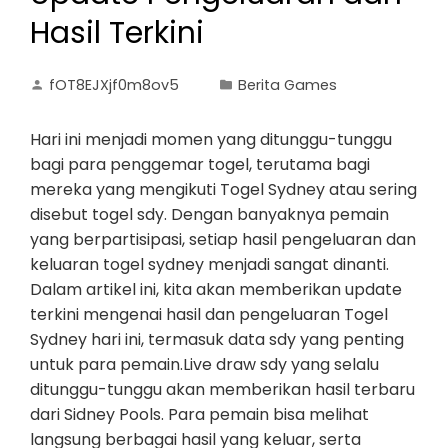
Hasil Terkini
fOT8EJXjf0m8ov5
Berita Games
Hari ini menjadi momen yang ditunggu-tunggu
bagi para penggemar togel, terutama bagi
mereka yang mengikuti Togel Sydney atau sering
disebut togel sdy. Dengan banyaknya pemain
yang berpartisipasi, setiap hasil pengeluaran dan
keluaran togel sydney menjadi sangat dinanti.
Dalam artikel ini, kita akan memberikan update
terkini mengenai hasil dan pengeluaran Togel
Sydney hari ini, termasuk data sdy yang penting
untuk para pemain.Live draw sdy yang selalu
ditunggu-tunggu akan memberikan hasil terbaru
dari Sidney Pools. Para pemain bisa melihat
langsung berbagai hasil yang keluar, serta