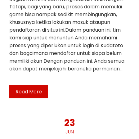
Tetapi, bagi yang baru, proses dalam memulai
game bisa nampak sedikit membingungkan,
khususnya ketika lakukan masuk ataupun
pendaftaran di situs ini.Dalam panduan ini, tim
kami siap untuk menuntun Anda memahami
proses yang diperlukan untuk login di Kudatoto
dan bagaimana mendaftar untuk siapa belum
memiliki akun Dengan panduan ini, Anda semua
akan dapat menjelajahi beraneka permainan…
Read More
23
JUN