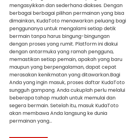
mengasyikkan dan sederhana diakses. Dengan
berbagai berbagai pilihan permainan yang bisa
dimainkan, KudaToto menawarkan peluang bagi
penggunanya untuk mengalami setiap detik
bermain tanpa harus bingung-bingungan
dengan proses yang rumit. Platform ini diakui
dengan antarmuka yang ramah pengguna,
memastikan setiap pemain, apakah yang baru
maupun yang berpengalaman, dapat cepat
merasakan kenikmatan yang ditawarkan.Bagi
Anda yang ingin masuk, proses daftar KudaToto
sungguh gampang. Anda cukuplah perlu melalui
beberapa tahap mudah untuk memulai dan
segera bermain. Setelah itu, masuk KudaToto
akan membawa Anda langsung ke dunia
permainan yang…