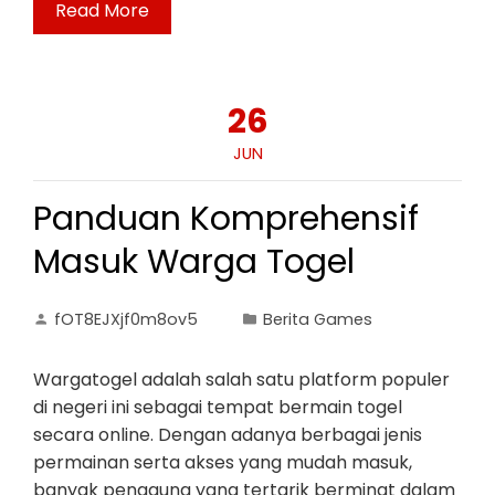
Read More
26
JUN
Panduan Komprehensif
Masuk Warga Togel
fOT8EJXjf0m8ov5
Berita Games
Wargatogel adalah salah satu platform populer
di negeri ini sebagai tempat bermain togel
secara online. Dengan adanya berbagai jenis
permainan serta akses yang mudah masuk,
banyak pengguna yang tertarik berminat dalam