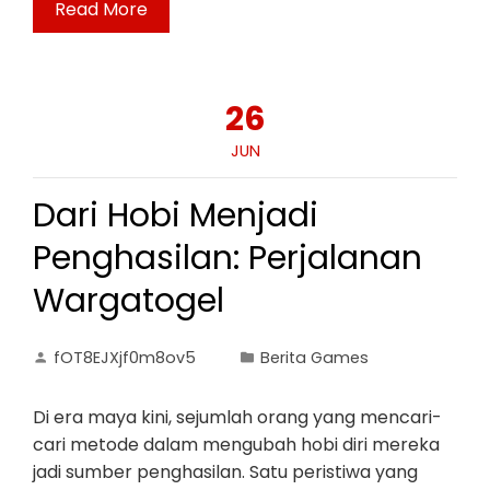
Read More
26
JUN
Dari Hobi Menjadi
Penghasilan: Perjalanan
Wargatogel
fOT8EJXjf0m8ov5
Berita Games
Di era maya kini, sejumlah orang yang mencari-
cari metode dalam mengubah hobi diri mereka
jadi sumber penghasilan. Satu peristiwa yang