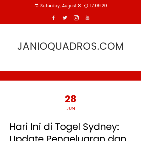
Skip
Saturday, August 8
17:09:21
to
content
JANIOQUADROS.COM
28
JUN
Hari Ini di Togel Sydney:
Update Pengeluaran dan