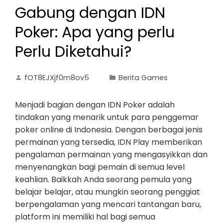
Gabung dengan IDN
Poker: Apa yang perlu
Perlu Diketahui?
fOT8EJXjf0m8ov5
Berita Games
Menjadi bagian dengan IDN Poker adalah
tindakan yang menarik untuk para penggemar
poker online di Indonesia. Dengan berbagai jenis
permainan yang tersedia, IDN Play memberikan
pengalaman permainan yang mengasyikkan dan
menyenangkan bagi pemain di semua level
keahlian. Baikkah Anda seorang pemula yang
belajar belajar, atau mungkin seorang penggiat
berpengalaman yang mencari tantangan baru,
platform ini memiliki hal bagi semua