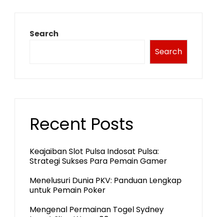
Search
Search
Recent Posts
Keajaiban Slot Pulsa Indosat Pulsa:
Strategi Sukses Para Pemain Gamer
Menelusuri Dunia PKV: Panduan Lengkap
untuk Pemain Poker
Mengenal Permainan Togel Sydney