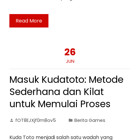
Read More
26
JUN
Masuk Kudatoto: Metode
Sederhana dan Kilat
untuk Memulai Proses
fOT8EJXjf0m8ov5
Berita Games
Kuda Toto menjadi salah satu wadah yang