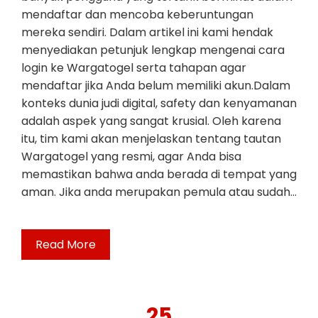
mendaftar dan mencoba keberuntungan
mereka sendiri. Dalam artikel ini kami hendak
menyediakan petunjuk lengkap mengenai cara
login ke Wargatogel serta tahapan agar
mendaftar jika Anda belum memiliki akun.Dalam
konteks dunia judi digital, safety dan kenyamanan
adalah aspek yang sangat krusial. Oleh karena
itu, tim kami akan menjelaskan tentang tautan
Wargatogel yang resmi, agar Anda bisa
memastikan bahwa anda berada di tempat yang
aman. Jika anda merupakan pemula atau sudah…
Read More
25