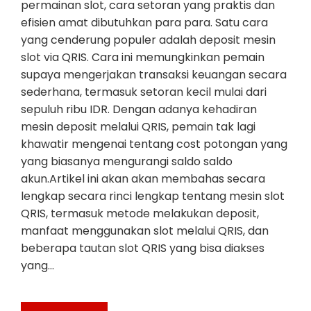
permainan slot, cara setoran yang praktis dan
efisien amat dibutuhkan para para. Satu cara
yang cenderung populer adalah deposit mesin
slot via QRIS. Cara ini memungkinkan pemain
supaya mengerjakan transaksi keuangan secara
sederhana, termasuk setoran kecil mulai dari
sepuluh ribu IDR. Dengan adanya kehadiran
mesin deposit melalui QRIS, pemain tak lagi
khawatir mengenai tentang cost potongan yang
yang biasanya mengurangi saldo saldo
akun.Artikel ini akan akan membahas secara
lengkap secara rinci lengkap tentang mesin slot
QRIS, termasuk metode melakukan deposit,
manfaat menggunakan slot melalui QRIS, dan
beberapa tautan slot QRIS yang bisa diakses
yang…