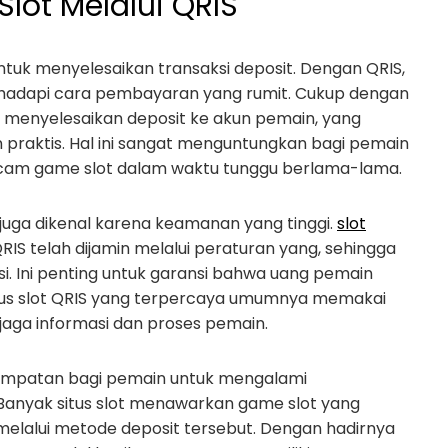
lot Melalui QRIS
tuk menyelesaikan transaksi deposit. Dengan QRIS,
ghadapi cara pembayaran yang rumit. Cukup dengan
 menyelesaikan deposit ke akun pemain, yang
raktis. Hal ini sangat menguntungkan bagi pemain
am game slot dalam waktu tunggu berlama-lama.
 juga dikenal karena keamanan yang tinggi.
slot
RIS telah dijamin melalui peraturan yang, sehingga
. Ini penting untuk garansi bahwa uang pemain
tus slot QRIS yang terpercaya umumnya memakai
aga informasi dan proses pemain.
sempatan bagi pemain untuk mengalami
nyak situs slot menawarkan game slot yang
melalui metode deposit tersebut. Dengan hadirnya