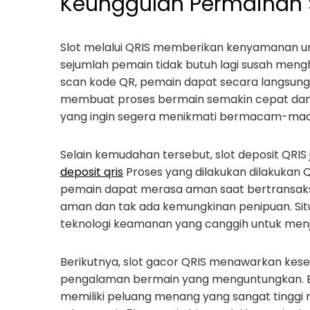
Keunggulan Permainan S
Slot melalui QRIS memberikan kenyamanan un
sejumlah pemain tidak butuh lagi susah men
scan kode QR, pemain dapat secara langsung
membuat proses bermain semakin cepat dan p
yang ingin segera menikmati bermacam-mac
Selain kemudahan tersebut, slot deposit QRIS
deposit qris
Proses yang dilakukan dilakukan Q
pemain dapat merasa aman saat bertransaksi
aman dan tak ada kemungkinan penipuan. Si
teknologi keamanan yang canggih untuk menj
Berikutnya, slot gacor QRIS menawarkan ke
pengalaman bermain yang menguntungkan. Ba
memiliki peluang menang yang sangat tinggi 