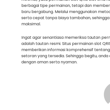
berbagai tipe permainan, tetapi dan membe
baru bergabung. Melalui menggunakan metode t
serta cepat tanpa biaya tambahan, sehingg
maksimal.
Ingat agar senantiasa memeriksa tautan perm
adalah tautan resmi. Situs permainan slot QR
memberikan informasi komprehensif tentang 
setoran yang tersedia. Sehingga begitu, anda
dengan aman serta nyaman.