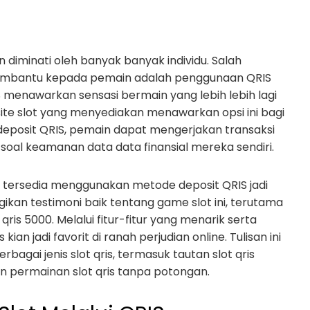
an diminati oleh banyak banyak individu. Salah
embantu kepada pemain adalah penggunaan QRIS
S menawarkan sensasi bermain yang lebih lebih lagi
ite slot yang menyediakan menawarkan opsi ini bagi
deposit QRIS, pemain dapat mengerjakan transaksi
soal keamanan data data finansial mereka sendiri.
ng tersedia menggunakan metode deposit QRIS jadi
kan testimoni baik tentang game slot ini, terutama
qris 5000. Melalui fitur-fitur yang menarik serta
ian jadi favorit di ranah perjudian online. Tulisan ini
gai jenis slot qris, termasuk tautan slot qris
n permainan slot qris tanpa potongan.