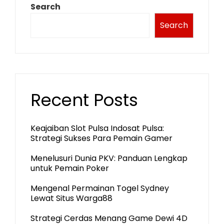
Search
Search
Recent Posts
Keajaiban Slot Pulsa Indosat Pulsa:
Strategi Sukses Para Pemain Gamer
Menelusuri Dunia PKV: Panduan Lengkap
untuk Pemain Poker
Mengenal Permainan Togel Sydney
Lewat Situs Warga88
Strategi Cerdas Menang Game Dewi 4D