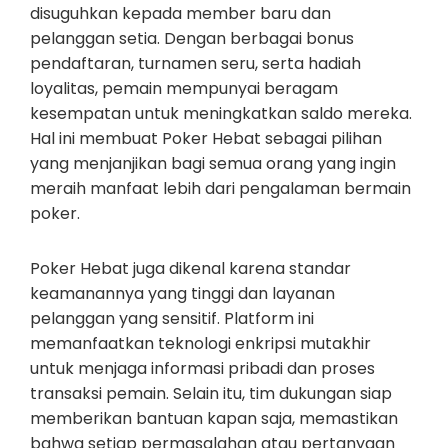
disuguhkan kepada member baru dan
pelanggan setia. Dengan berbagai bonus
pendaftaran, turnamen seru, serta hadiah
loyalitas, pemain mempunyai beragam
kesempatan untuk meningkatkan saldo mereka.
Hal ini membuat Poker Hebat sebagai pilihan
yang menjanjikan bagi semua orang yang ingin
meraih manfaat lebih dari pengalaman bermain
poker.
Poker Hebat juga dikenal karena standar
keamanannya yang tinggi dan layanan
pelanggan yang sensitif. Platform ini
memanfaatkan teknologi enkripsi mutakhir
untuk menjaga informasi pribadi dan proses
transaksi pemain. Selain itu, tim dukungan siap
memberikan bantuan kapan saja, memastikan
bahwa setiap permasalahan atau pertanyaan