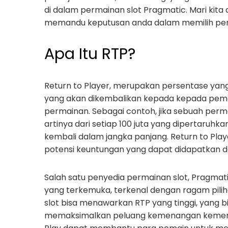
di dalam permainan slot Pragmatic. Mari kita d
memandu keputusan anda dalam memilih perm
Apa Itu RTP?
Return to Player, merupakan persentase ya
yang akan dikembalikan kepada kepada pema
permainan. Sebagai contoh, jika sebuah perm
artinya dari setiap 100 juta yang dipertaruhk
kembali dalam jangka panjang. Return to Play
potensi keuntungan yang dapat didapatkan d
Salah satu penyedia permainan slot, Pragmati
yang terkemuka, terkenal dengan ragam pilih
slot bisa menawarkan RTP yang tinggi, yang b
memaksimalkan peluang kemenangan kemena