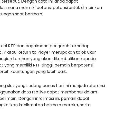
tersebut. Dengan data ini, anda dapat
lot mana memiliki potensi potensi untuk dimainkan
tungan saat bermain.
nilai RTP dan bagaimana pengaruh terhadap
TP atau Return to Player merupakan tolok ukur
bagian taruhan yang akan dikembalikan kepada
t yang memiliki RTP tinggi, pemain berpotensi
aih keuntungan yang lebih baik.
ang slot yang sedang panas hari ini menjadi referensi
nggunakan data rtp live dapat membantu dalam
ermain. Dengan informasi ini, pemain dapat
ingkatkan kenikmatan bermain mereka, serta