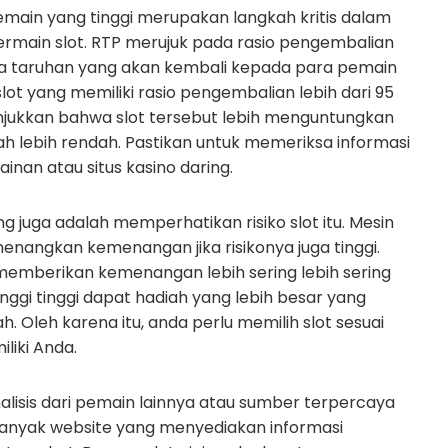
main yang tinggi merupakan langkah kritis dalam
main slot. RTP merujuk pada rasio pengembalian
a taruhan yang akan kembali kepada para pemain
ot yang memiliki rasio pengembalian lebih dari 95
jukkan bahwa slot tersebut lebih menguntungkan
ah lebih rendah. Pastikan untuk memeriksa informasi
nan atau situs kasino daring.
 juga adalah memperhatikan risiko slot itu. Mesin
enangkan kemenangan jika risikonya juga tinggi.
 memberikan kemenangan lebih sering lebih sering
tinggi tinggi dapat hadiah yang lebih besar yang
. Oleh karena itu, anda perlu memilih slot sesuai
liki Anda.
alisis dari pemain lainnya atau sumber terpercaya
banyak website yang menyediakan informasi