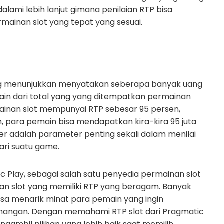
alami lebih lanjut gimana penilaian RTP bisa
ainan slot yang tepat yang sesuai.
ng menunjukkan menyatakan seberapa banyak uang
in dari total yang yang ditempatkan permainan
ainan slot mempunyai RTP sebesar 95 persen,
an, para pemain bisa mendapatkan kira-kira 95 juta
er adalah parameter penting sekali dalam menilai
ari suatu game.
c Play, sebagai salah satu penyedia permainan slot
an slot yang memiliki RTP yang beragam. Banyak
isa menarik minat para pemain yang ingin
ngan. Dengan memahami RTP slot dari Pragmatic