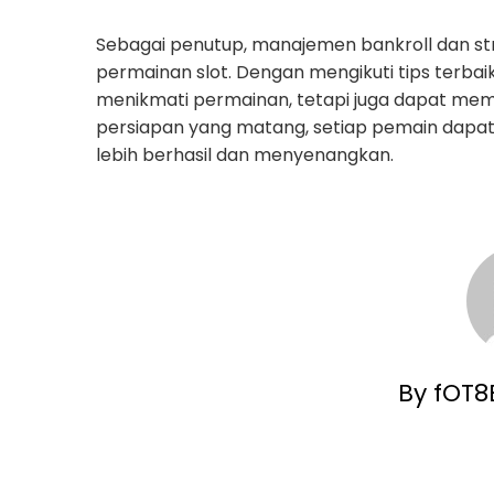
Sebagai penutup, manajemen bankroll dan str
permainan slot. Dengan mengikuti tips terbai
menikmati permainan, tetapi juga dapat mem
persiapan yang matang, setiap pemain dapa
lebih berhasil dan menyenangkan.
By fOT