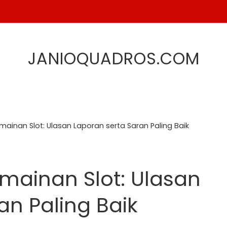
JANIOQUADROS.COM
mainan Slot: Ulasan Laporan serta Saran Paling Baik
mainan Slot: Ulasan
an Paling Baik