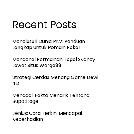
Recent Posts
Menelusuri Dunia PKV: Panduan
Lengkap untuk Pemain Poker
Mengenal Permainan Togel Sydney
Lewat Situs Warga88
Strategi Cerdas Menang Game Dewi
4D
Menggali Fakta Menarik Tentang
Bupatitogel
Jenius: Cara Terkini Mencapai
Keberhasilan