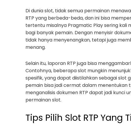
Di dunia slot, tidak semua permainan menawa
RTP yang berbeda-beda, dan ini bisa mempeng
tertentu misalnya Pragmatic Play sering ka
bagi banyak pemain. Dengan menyisir dokum
tidak hanya menyenangkan, tetapi juga memb
menang.
Selain itu, laporan RTP juga bisa menggambark
Contohnya, beberapa slot mungkin menunjukk
spesifik, yang dapat diistilahkan sebagai slo
pemain bisa jadi cermat dalam menentukan 
menganalisis dokumen RTP dapat jadi kunci 
permainan slot.
Tips Pilih Slot RTP Yang 