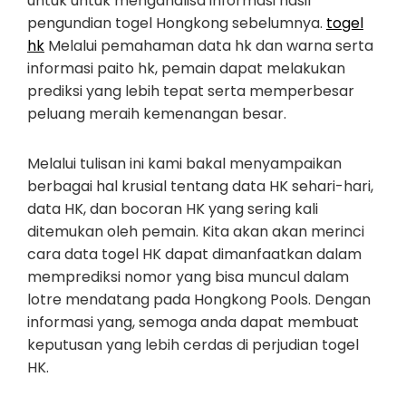
untuk untuk menganalisa informasi hasil
pengundian togel Hongkong sebelumnya.
togel
hk
Melalui pemahaman data hk dan warna serta
informasi paito hk, pemain dapat melakukan
prediksi yang lebih tepat serta memperbesar
peluang meraih kemenangan besar.
Melalui tulisan ini kami bakal menyampaikan
berbagai hal krusial tentang data HK sehari-hari,
data HK, dan bocoran HK yang sering kali
ditemukan oleh pemain. Kita akan akan merinci
cara data togel HK dapat dimanfaatkan dalam
memprediksi nomor yang bisa muncul dalam
lotre mendatang pada Hongkong Pools. Dengan
informasi yang, semoga anda dapat membuat
keputusan yang lebih cerdas di perjudian togel
HK.