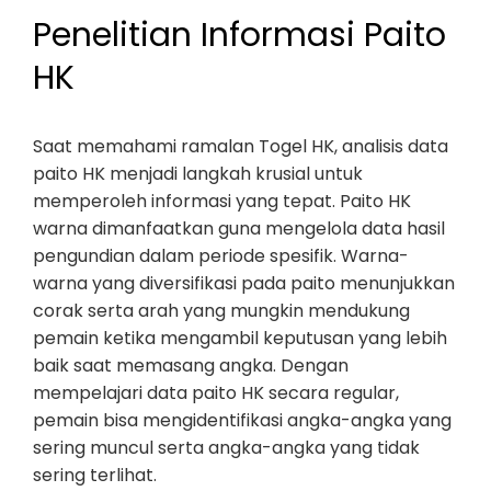
Penelitian Informasi Paito
HK
Saat memahami ramalan Togel HK, analisis data
paito HK menjadi langkah krusial untuk
memperoleh informasi yang tepat. Paito HK
warna dimanfaatkan guna mengelola data hasil
pengundian dalam periode spesifik. Warna-
warna yang diversifikasi pada paito menunjukkan
corak serta arah yang mungkin mendukung
pemain ketika mengambil keputusan yang lebih
baik saat memasang angka. Dengan
mempelajari data paito HK secara regular,
pemain bisa mengidentifikasi angka-angka yang
sering muncul serta angka-angka yang tidak
sering terlihat.