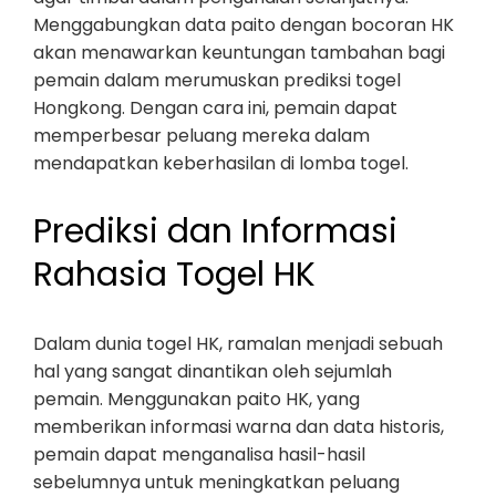
Menggabungkan data paito dengan bocoran HK
akan menawarkan keuntungan tambahan bagi
pemain dalam merumuskan prediksi togel
Hongkong. Dengan cara ini, pemain dapat
memperbesar peluang mereka dalam
mendapatkan keberhasilan di lomba togel.
Prediksi dan Informasi
Rahasia Togel HK
Dalam dunia togel HK, ramalan menjadi sebuah
hal yang sangat dinantikan oleh sejumlah
pemain. Menggunakan paito HK, yang
memberikan informasi warna dan data historis,
pemain dapat menganalisa hasil-hasil
sebelumnya untuk meningkatkan peluang