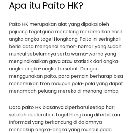
Apa itu Paito HK?
Paito HK merupakan alat yang dipakai oleh
pejuang togel guna menolong meramalkan hasil
angka angka togel Hongkong. Paito ini seringkali
berisi data mengenai nomor-nomor yang sudah
muncul sebelumnya serta warna-warna yang
mengindikasikan gaya atau statistik dari angka-
angka angka-angka tersebut. Dengan
menggunakan paito, para pemain berharap bisa
menemukan tren maupun pola-pola yang dapat
menambah peluang mereka di menang lomba.
Data paito HK biasanya diperbarui setiap hari
setelah declaration togel Hongkong diterbitkan.
Informasi yang terkandung di dalamnya
mencakup angka-angka yang muncul pada