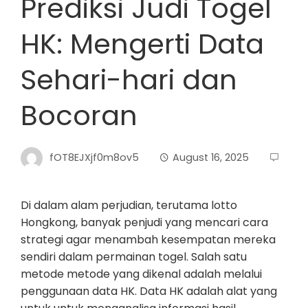
Prediksi Judi Togel
HK: Mengerti Data
Sehari-hari dan
Bocoran
fOT8EJXjf0m8ov5
August 16, 2025
Di dalam alam perjudian, terutama lotto
Hongkong, banyak penjudi yang mencari cara
strategi agar menambah kesempatan mereka
sendiri dalam permainan togel. Salah satu
metode metode yang dikenal adalah melalui
penggunaan data HK. Data HK adalah alat yang