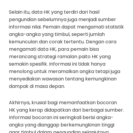
Selain itu, data HK yang terdiri dari hasil
pengundian sebelumnya juga menjadi sumber
informasi nilai. Pemain dapat mengamati statistik
angka-angka yang timbul, seperti jumlah
kemunculan dan corak tertentu. Dengan cara
mengamati data HK, para pemain bisa
merancang strategi ramalan paito HK yang
semakin spesifik. Informasi ini tidak hanya
menolong untuk meramalkan angka tetapi juga
menyediakan wawasan tentang kemungkinan
dampak di masa depan.
Akhirnya, krusial bagi memanfaatkan bocoran
HK yang kerap didapatkan dari berbagai sumber.
Informasi bocoran ini seringkali berisi angka-
angka yang dianggap berkemungkinan tinggi
agar timbul dalam pengundian selanjutnya.