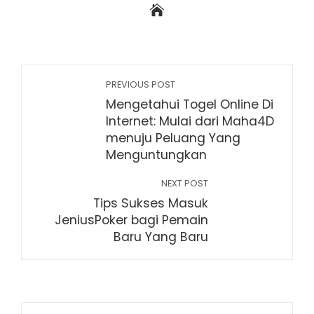
PREVIOUS POST
Mengetahui Togel Online Di
Internet: Mulai dari Maha4D
menuju Peluang Yang
Menguntungkan
NEXT POST
Tips Sukses Masuk
JeniusPoker bagi Pemain
Baru Yang Baru