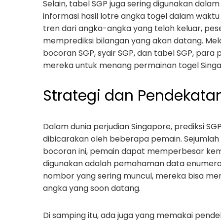
Selain, tabel SGP juga sering digunakan dalam s
informasi hasil lotre angka togel dalam wakt
tren dari angka-angka yang telah keluar, p
memprediksi bilangan yang akan datang. Mela
bocoran SGP, syair SGP, dan tabel SGP, para
mereka untuk menang permainan togel Singa
Strategi dan Pendekatan
Dalam dunia perjudian Singapore, prediksi SG
dibicarakan oleh beberapa pemain. Sejumla
bocoran ini, pemain dapat memperbesar kem
digunakan adalah pemahaman data enumeras
nombor yang sering muncul, mereka bisa mem
angka yang soon datang.
Di samping itu, ada juga yang memakai pendekat