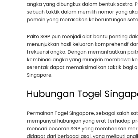
angka yang dibungkus dalam bentuk sastra. Par
sebuah taktik dalam memilih nomor yang akan
pemain yang merasakan keberuntungan setelah
Paito SGP pun menjadi alat bantu penting dal
menunjukkan hasil keluaran komprehensif d
frekuensi angka. Dengan memanfaatkan paito
kombinasi angka yang mungkin membawa kebe
serentak dapat memaksimalkan taktik bagi o
Singapore.
Hubungan Togel Singapo
Permainan Togel Singapore, sebagai salah sat
mempunyai hubungan yang erat terhadap pred
mencari bocoran SGP yang memberikan mereka 
didapat dari berbagai asal, yang meliputi analis