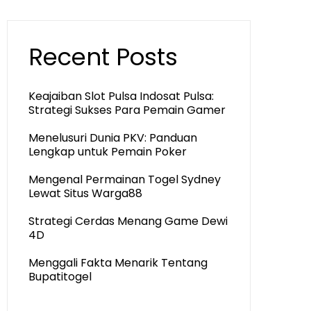
Recent Posts
Keajaiban Slot Pulsa Indosat Pulsa:
Strategi Sukses Para Pemain Gamer
Menelusuri Dunia PKV: Panduan
Lengkap untuk Pemain Poker
Mengenal Permainan Togel Sydney
Lewat Situs Warga88
Strategi Cerdas Menang Game Dewi
4D
Menggali Fakta Menarik Tentang
Bupatitogel