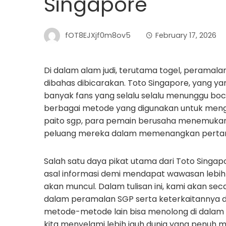
Singapore
fOT8EJXjf0m8ov5
February 17, 2026
Di dalam alam judi, terutama togel, peramala
dibahas dibicarakan. Toto Singapore, yang yan
banyak fans yang selalu selalu menunggu boc
berbagai metode yang digunakan untuk menga
paito sgp, para pemain berusaha menemukan
peluang mereka dalam memenangkan pertan
Salah satu daya pikat utama dari Toto Singa
asal informasi demi mendapat wawasan lebi
akan muncul. Dalam tulisan ini, kami akan se
dalam peramalan SGP serta keterkaitannya d
metode-metode lain bisa menolong di dalam m
kita menyelami lebih jauh dunia yang penuh mis