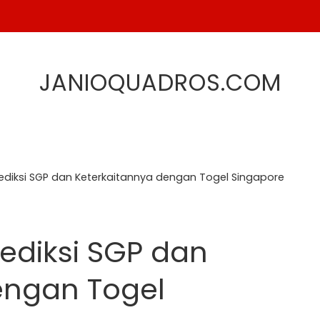
JANIOQUADROS.COM
Prediksi SGP dan Keterkaitannya dengan Togel Singapore
rediksi SGP dan
engan Togel