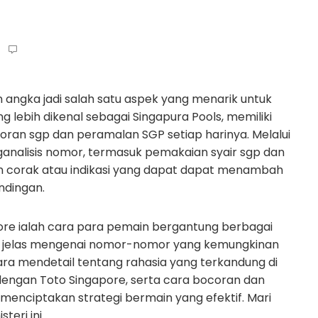
n angka jadi salah satu aspek yang menarik untuk
g lebih dikenal sebagai Singapura Pools, memiliki
oran sgp dan peramalan SGP setiap harinya. Melalui
nalisis nomor, termasuk pemakaian syair sgp dan
 corak atau indikasi yang dapat dapat menambah
dingan.
pore ialah cara para pemain bergantung berbagai
h jelas mengenai nomor-nomor yang kemungkinan
cara mendetail tentang rahasia yang terkandung di
engan Toto Singapore, serta cara bocoran dan
enciptakan strategi bermain yang efektif. Mari
teri ini.