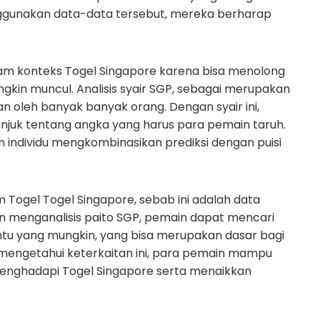
ggunakan data-data tersebut, mereka berharap
alam konteks Togel Singapore karena bisa menolong
kin muncul. Analisis syair SGP, sebagai merupakan
 oleh banyak banyak orang. Dengan syair ini,
njuk tentang angka yang harus para pemain taruh.
ah individu mengkombinasikan prediksi dengan puisi
 Togel Togel Singapore, sebab ini adalah data
gan menganalisis paito SGP, pemain dapat mencari
ntu yang mungkin, yang bisa merupakan dasar bagi
engetahui keterkaitan ini, para pemain mampu
menghadapi Togel Singapore serta menaikkan