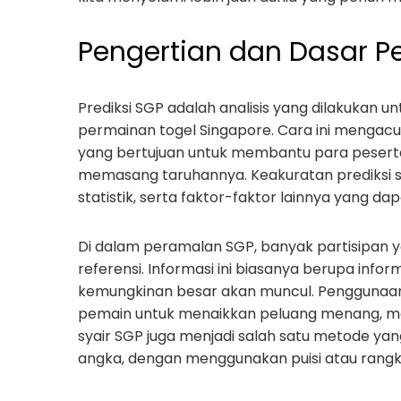
Pengertian dan Dasar 
Prediksi SGP adalah analisis yang dilakukan
permainan togel Singapore. Cara ini mengacu
yang bertujuan untuk membantu para peserta
memasang taruhannya. Keakuratan prediksi s
statistik, serta faktor-faktor lainnya yang 
Di dalam peramalan SGP, banyak partisipan 
referensi. Informasi ini biasanya berupa inf
kemungkinan besar akan muncul. Penggunaan i
pemain untuk menaikkan peluang menang, mesk
syair SGP juga menjadi salah satu metode ya
angka, dengan menggunakan puisi atau rangka