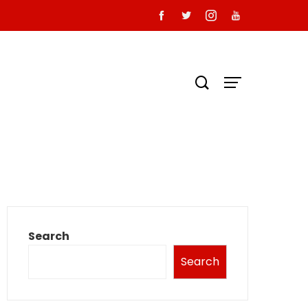
Search
Search