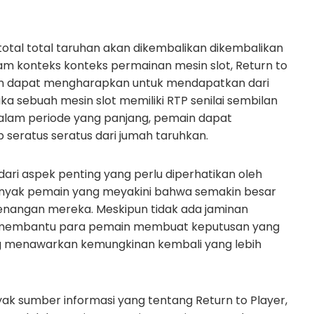
total total taruhan akan dikembalikan dikembalikan
m konteks konteks permainan mesin slot, Return to
n dapat mengharapkan untuk mendapatkan dari
ka sebuah mesin slot memiliki RTP senilai sembilan
dalam periode yang panjang, pemain dapat
seratus seratus dari jumah taruhkan.
 dari aspek penting yang perlu diperhatikan oleh
anyak pemain yang meyakini bahwa semakin besar
nangan mereka. Meskipun tidak ada jaminan
 membantu para pemain membuat keputusan yang
ng menawarkan kemungkinan kembali yang lebih
nyak sumber informasi yang tentang Return to Player,