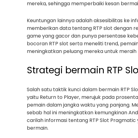
mereka, sehingga memperbaiki kesan bermai
Keuntungan lainnya adalah aksesibilitas ke in
memberikan data tentang RTP slot dengan r
game yang gacor dan punya persentase keb
bocoran RTP slot serta meneliti trend, pemai
meningkatkan peluang mereka untuk meraih
Strategi bermain RTP Slo
Salah satu taktik kunci dalam bermain RTP Sl
yaitu Return to Player, merujuk pada prosenta
pemain dalam jangka waktu yang panjang. Mem
sebab hal ini meningkatkan kemungkinan An
carilah informasi tentang RTP Slot Pragmatic
bermain.