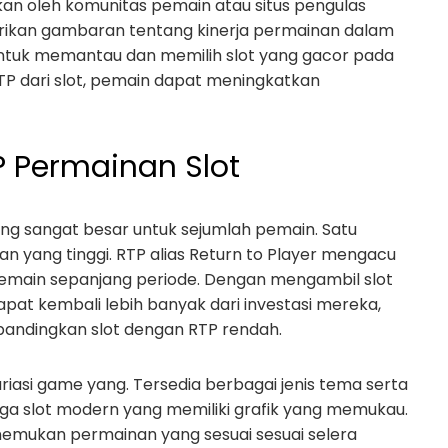
kan oleh komunitas pemain atau situs pengulas
mberikan gambaran tentang kinerja permainan dalam
tuk memantau dan memilih slot yang gacor pada
P dari slot, pemain dapat meningkatkan
 Permainan Slot
g sangat besar untuk sejumlah pemain. Satu
n yang tinggi. RTP alias Return to Player mengacu
emain sepanjang periode. Dengan mengambil slot
pat kembali lebih banyak dari investasi mereka,
bandingkan slot dengan RTP rendah.
riasi game yang. Tersedia berbagai jenis tema serta
hingga slot modern yang memiliki grafik yang memukau.
emukan permainan yang sesuai sesuai selera