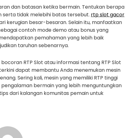
aran dan batasan ketika bermain. Tentukan berapa
serta tidak melebihi batas tersebut.
rtp slot gacor
ri kerugian besar-besaran. Selain itu, manfaatkan
a, sebagai contoh mode demo atau bonus yang
a mendapatkan pemahaman yang lebih baik
dikan taruhan sebenarnya.
bocoran RTP Slot atau informasi tentang RTP Slot
i terkini dapat membantu Anda menemukan mesin
nang. Sering kali, mesin yang memiliki RTP tinggi
nda pengalaman bermain yang lebih menguntungkan
tips dari kalangan komunitas pemain untuk