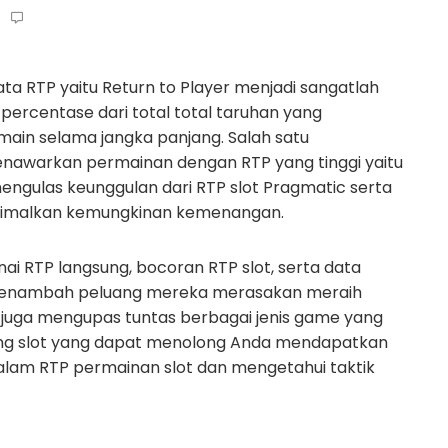
ata RTP yaitu Return to Player menjadi sangatlah
 percentase dari total total taruhan yang
ain selama jangka panjang. Salah satu
warkan permainan dengan RTP yang tinggi yaitu
 mengulas keunggulan dari RTP slot Pragmatic serta
ptimalkan kemungkinan kemenangan.
RTP langsung, bocoran RTP slot, serta data
sa menambah peluang mereka merasakan meraih
a juga mengupas tuntas berbagai jenis game yang
sung slot yang dapat menolong Anda mendapatkan
hi alam RTP permainan slot dan mengetahui taktik