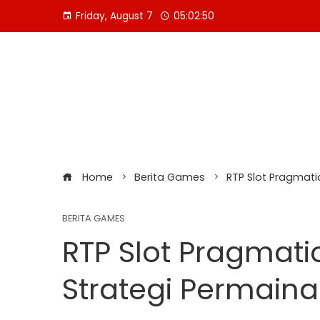
Skip
Friday, August 7
05:02:50
to
content
Home
Berita Games
RTP Slot Pragmati
BERITA GAMES
RTP Slot Pragmati
Strategi Permain