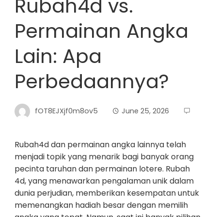
Rubah4d vs.
Permainan Angka
Lain: Apa
Perbedaannya?
fOT8EJXjf0m8ov5
June 25, 2026
Rubah4d dan permainan angka lainnya telah
menjadi topik yang menarik bagi banyak orang
pecinta taruhan dan permainan lotere. Rubah
4d, yang menawarkan pengalaman unik dalam
dunia perjudian, memberikan kesempatan untuk
memenangkan hadiah besar dengan memilih