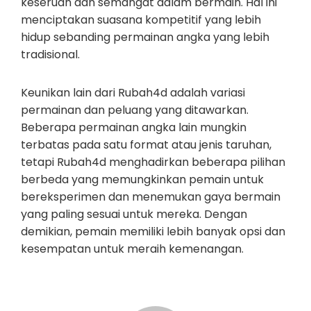
keseruan dan semangat dalam bermain. Hal ini
menciptakan suasana kompetitif yang lebih
hidup sebanding permainan angka yang lebih
tradisional.
Keunikan lain dari Rubah4d adalah variasi
permainan dan peluang yang ditawarkan.
Beberapa permainan angka lain mungkin
terbatas pada satu format atau jenis taruhan,
tetapi Rubah4d menghadirkan beberapa pilihan
berbeda yang memungkinkan pemain untuk
bereksperimen dan menemukan gaya bermain
yang paling sesuai untuk mereka. Dengan
demikian, pemain memiliki lebih banyak opsi dan
kesempatan untuk meraih kemenangan.