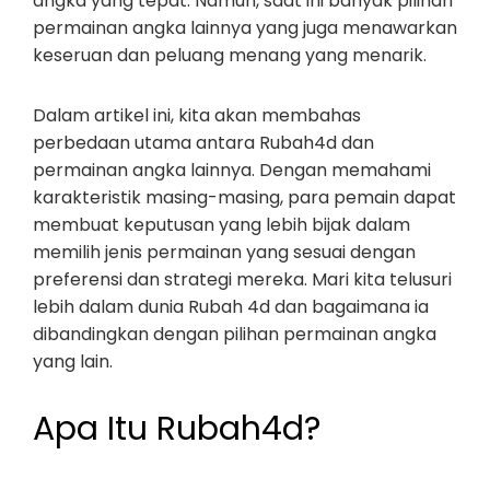
angka yang tepat. Namun, saat ini banyak pilihan
permainan angka lainnya yang juga menawarkan
keseruan dan peluang menang yang menarik.
Dalam artikel ini, kita akan membahas
perbedaan utama antara Rubah4d dan
permainan angka lainnya. Dengan memahami
karakteristik masing-masing, para pemain dapat
membuat keputusan yang lebih bijak dalam
memilih jenis permainan yang sesuai dengan
preferensi dan strategi mereka. Mari kita telusuri
lebih dalam dunia Rubah 4d dan bagaimana ia
dibandingkan dengan pilihan permainan angka
yang lain.
Apa Itu Rubah4d?