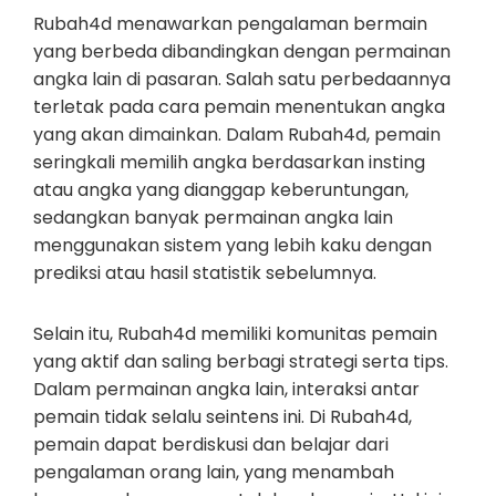
Rubah4d menawarkan pengalaman bermain
yang berbeda dibandingkan dengan permainan
angka lain di pasaran. Salah satu perbedaannya
terletak pada cara pemain menentukan angka
yang akan dimainkan. Dalam Rubah4d, pemain
seringkali memilih angka berdasarkan insting
atau angka yang dianggap keberuntungan,
sedangkan banyak permainan angka lain
menggunakan sistem yang lebih kaku dengan
prediksi atau hasil statistik sebelumnya.
Selain itu, Rubah4d memiliki komunitas pemain
yang aktif dan saling berbagi strategi serta tips.
Dalam permainan angka lain, interaksi antar
pemain tidak selalu seintens ini. Di Rubah4d,
pemain dapat berdiskusi dan belajar dari
pengalaman orang lain, yang menambah