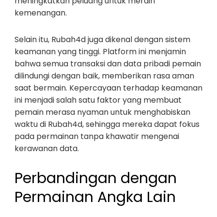
meningkatkan peluang untuk meraih
kemenangan.
Selain itu, Rubah4d juga dikenal dengan sistem
keamanan yang tinggi. Platform ini menjamin
bahwa semua transaksi dan data pribadi pemain
dilindungi dengan baik, memberikan rasa aman
saat bermain. Kepercayaan terhadap keamanan
ini menjadi salah satu faktor yang membuat
pemain merasa nyaman untuk menghabiskan
waktu di Rubah4d, sehingga mereka dapat fokus
pada permainan tanpa khawatir mengenai
kerawanan data.
Perbandingan dengan
Permainan Angka Lain