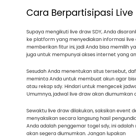
Cara Berpartisipasi Liv
Supaya mengikuti live draw SDY, Anda disa
ke platform yang menyediakan informasi live d
memberikan fitur ini, jadi Anda bisa memilih
juga untuk mempunyai akses internet yang and
Sesudah Anda menentukan situs tersebut, daft
meminta Anda untuk membuat akun agar bisa m
atau rekap sdy. Hindari untuk mengecek jadwa
Umumnya, jadwal live draw akan diumumkan 
Sewaktu live draw dilakukan, saksikan event
menyaksikan secara langsung hasil pengundi
Anda adalah penggemar togel sdy, ini adalah
akan segera diumumkan. Jangan lupakan