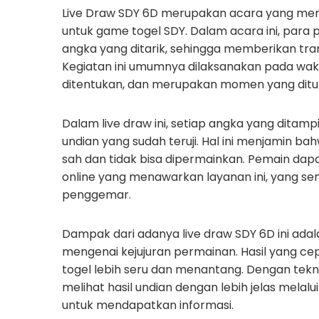
Live Draw SDY 6D merupakan acara yang men
untuk game togel SDY. Dalam acara ini, para
angka yang ditarik, sehingga memberikan tran
Kegiatan ini umumnya dilaksanakan pada wakt
ditentukan, dan merupakan momen yang ditu
Dalam live draw ini, setiap angka yang ditamp
undian yang sudah teruji. Hal ini menjamin ba
sah dan tidak bisa dipermainkan. Pemain dapat
online yang menawarkan layanan ini, yang s
penggemar.
Dampak dari adanya live draw SDY 6D ini a
mengenai kejujuran permainan. Hasil yang c
togel lebih seru dan menantang. Dengan tekno
melihat hasil undian dengan lebih jelas mela
untuk mendapatkan informasi.