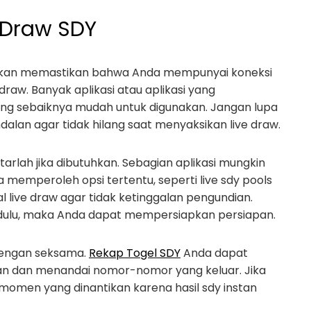
e Draw SDY
rankan memastikan bahwa Anda mempunyai koneksi
raw. Banyak aplikasi atau aplikasi yang
 yang sebaiknya mudah untuk digunakan. Jangan lupa
alan agar tidak hilang saat menyaksikan live draw.
arlah jika dibutuhkan. Sebagian aplikasi mungkin
emperoleh opsi tertentu, seperti live sdy pools
l live draw agar tidak ketinggalan pengundian.
dulu, maka Anda dapat mempersiapkan persiapan.
 dengan seksama.
Rekap Togel SDY
Anda dapat
an dan menandai nomor-nomor yang keluar. Jika
 momen yang dinantikan karena hasil sdy instan