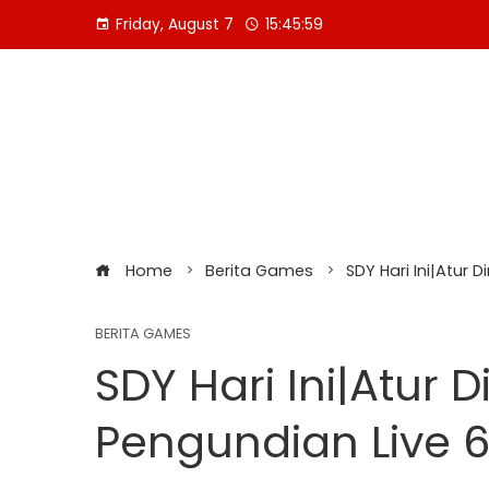
Skip
Friday, August 7
15:45:59
to
content
Home
Berita Games
SDY Hari Ini|Atur 
BERITA GAMES
SDY Hari Ini|Atur 
Pengundian Live 