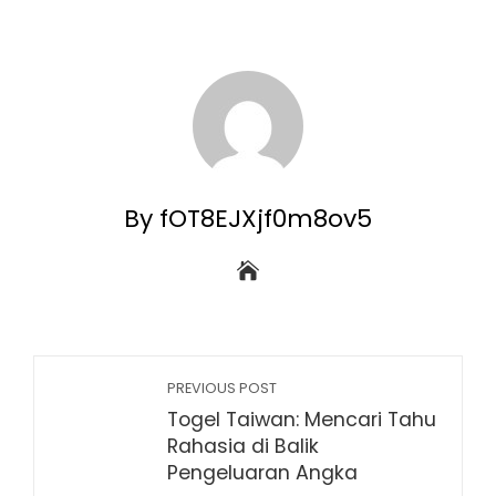
By fOT8EJXjf0m8ov5
PREVIOUS POST
Togel Taiwan: Mencari Tahu
Rahasia di Balik
Pengeluaran Angka