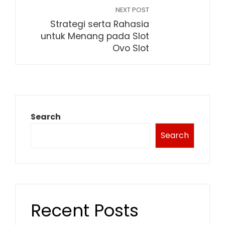
NEXT POST
Strategi serta Rahasia
untuk Menang pada Slot
Ovo Slot
Search
Search
Recent Posts