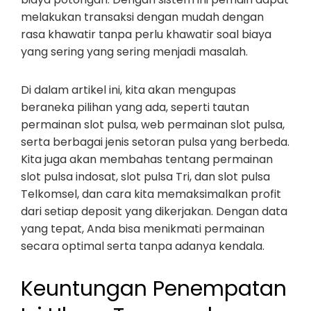
melakukan transaksi dengan mudah dengan
rasa khawatir tanpa perlu khawatir soal biaya
yang sering yang sering menjadi masalah.
Di dalam artikel ini, kita akan mengupas
beraneka pilihan yang ada, seperti tautan
permainan slot pulsa, web permainan slot pulsa,
serta berbagai jenis setoran pulsa yang berbeda.
Kita juga akan membahas tentang permainan
slot pulsa indosat, slot pulsa Tri, dan slot pulsa
Telkomsel, dan cara kita memaksimalkan profit
dari setiap deposit yang dikerjakan. Dengan data
yang tepat, Anda bisa menikmati permainan
secara optimal serta tanpa adanya kendala.
Keuntungan Penempatan