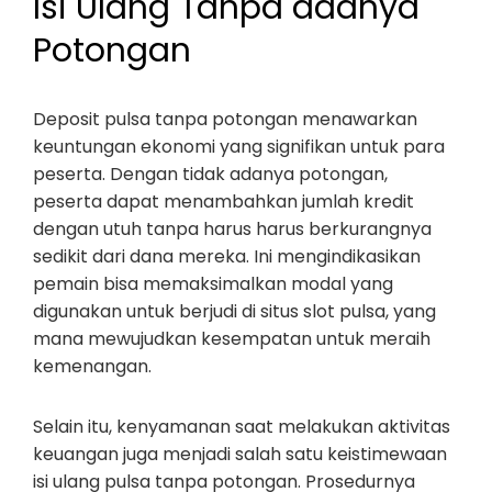
Isi Ulang Tanpa adanya
Potongan
Deposit pulsa tanpa potongan menawarkan
keuntungan ekonomi yang signifikan untuk para
peserta. Dengan tidak adanya potongan,
peserta dapat menambahkan jumlah kredit
dengan utuh tanpa harus harus berkurangnya
sedikit dari dana mereka. Ini mengindikasikan
pemain bisa memaksimalkan modal yang
digunakan untuk berjudi di situs slot pulsa, yang
mana mewujudkan kesempatan untuk meraih
kemenangan.
Selain itu, kenyamanan saat melakukan aktivitas
keuangan juga menjadi salah satu keistimewaan
isi ulang pulsa tanpa potongan. Prosedurnya