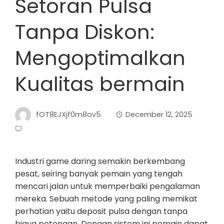
Setoran Pulsa
Tanpa Diskon:
Mengoptimalkan
Kualitas bermain
fOT8EJXjf0m8ov5
December 12, 2025
Industri game daring semakin berkembang
pesat, seiring banyak pemain yang tengah
mencari jalan untuk memperbaiki pengalaman
mereka. Sebuah metode yang paling memikat
perhatian yaitu deposit pulsa dengan tanpa
biaya potongan. Dengan sistem ini pemain dapat