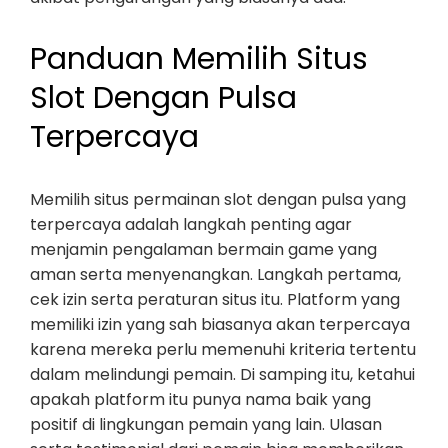
Panduan Memilih Situs
Slot Dengan Pulsa
Terpercaya
Memilih situs permainan slot dengan pulsa yang
terpercaya adalah langkah penting agar
menjamin pengalaman bermain game yang
aman serta menyenangkan. Langkah pertama,
cek izin serta peraturan situs itu. Platform yang
memiliki izin yang sah biasanya akan terpercaya
karena mereka perlu memenuhi kriteria tertentu
dalam melindungi pemain. Di samping itu, ketahui
apakah platform itu punya nama baik yang
positif di lingkungan pemain yang lain. Ulasan