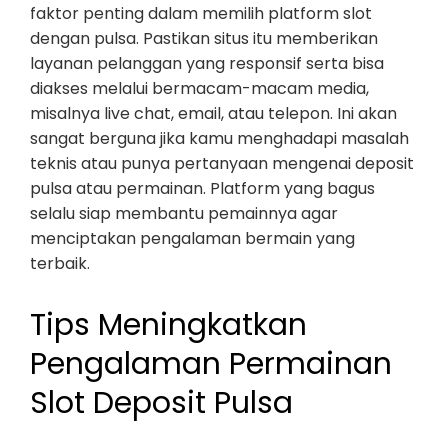
faktor penting dalam memilih platform slot
dengan pulsa. Pastikan situs itu memberikan
layanan pelanggan yang responsif serta bisa
diakses melalui bermacam-macam media,
misalnya live chat, email, atau telepon. Ini akan
sangat berguna jika kamu menghadapi masalah
teknis atau punya pertanyaan mengenai deposit
pulsa atau permainan. Platform yang bagus
selalu siap membantu pemainnya agar
menciptakan pengalaman bermain yang
terbaik.
Tips Meningkatkan
Pengalaman Permainan
Slot Deposit Pulsa