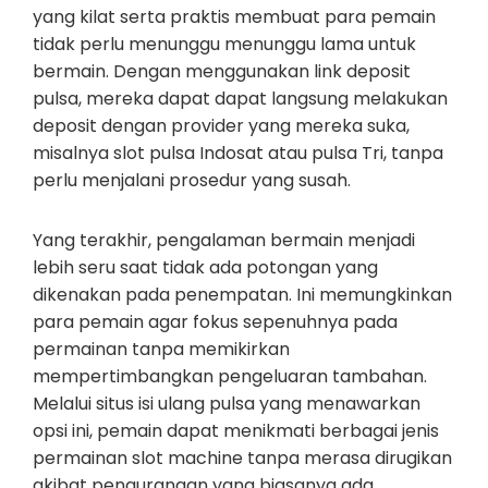
yang kilat serta praktis membuat para pemain
tidak perlu menunggu menunggu lama untuk
bermain. Dengan menggunakan link deposit
pulsa, mereka dapat dapat langsung melakukan
deposit dengan provider yang mereka suka,
misalnya slot pulsa Indosat atau pulsa Tri, tanpa
perlu menjalani prosedur yang susah.
Yang terakhir, pengalaman bermain menjadi
lebih seru saat tidak ada potongan yang
dikenakan pada penempatan. Ini memungkinkan
para pemain agar fokus sepenuhnya pada
permainan tanpa memikirkan
mempertimbangkan pengeluaran tambahan.
Melalui situs isi ulang pulsa yang menawarkan
opsi ini, pemain dapat menikmati berbagai jenis
permainan slot machine tanpa merasa dirugikan
akibat pengurangan yang biasanya ada.