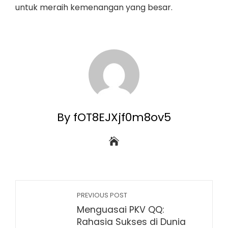
untuk meraih kemenangan yang besar.
By fOT8EJXjf0m8ov5
PREVIOUS POST
Menguasai PKV QQ:
Rahasia Sukses di Dunia