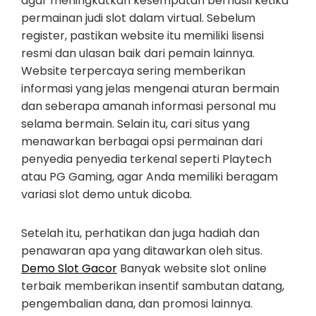
agar meningkatkan kesempatan berhasil ketika
permainan judi slot dalam virtual. Sebelum
register, pastikan website itu memiliki lisensi
resmi dan ulasan baik dari pemain lainnya.
Website terpercaya sering memberikan
informasi yang jelas mengenai aturan bermain
dan seberapa amanah informasi personal mu
selama bermain. Selain itu, cari situs yang
menawarkan berbagai opsi permainan dari
penyedia penyedia terkenal seperti Playtech
atau PG Gaming, agar Anda memiliki beragam
variasi slot demo untuk dicoba.
Setelah itu, perhatikan dan juga hadiah dan
penawaran apa yang ditawarkan oleh situs.
Demo Slot Gacor
Banyak website slot online
terbaik memberikan insentif sambutan datang,
pengembalian dana, dan promosi lainnya.