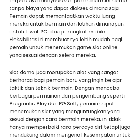
terpercaya menyediakan permainan slot demo
tanpa biaya yang dapat diakses dimana saja.
Pemain dapat memanfaatkan waktu luang
mereka untuk bermain dan latihan dimanapun,
entah lewat PC atau perangkat mobile.
Fleksibilitas ini membuatnya lebih mudah bagi
pemain untuk menemukan game slot online
yang sesuai dengan selera mereka.
Slot demo juga merupakan alat yang sangat
berharga bagi pemain baru yang ingin belajar
taktik dan teknik bermain. Dengan mencoba
berbagai permainan dari pengembang seperti
Pragmatic Play dan PG Soft, pemain dapat
menemukan slot yang menguntungkan yang
sesuai dengan cara bermain mereka. Ini tidak
hanya memperbaiki rasa percaya diri, tetapi juga
mendukung dalam mengenali kesempatan untuk