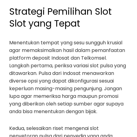
Strategi Pemilihan Slot
Slot yang Tepat
Menentukan tempat yang sesu sungguh krusial
agar memaksimalkan hasil dalam pemanfaatan
platform deposit Indosat dan Telkomsel.
Langkah pertama, periksa variasi slot pulsa yang
ditawarkan. Pulsa dari Indosat menawarkan
diverse opsi yang dapat dikonfigurasi sesuai
keperluan masing-masing pengunjung. Jangan
lupa agar memeriksa harga maupun promosi
yang diberikan oleh setiap sumber agar supaya
anda bisa menentukan dengan bijak.
Kedua, selesaikan riset mengenai slot
penyetoran pulsa dari penyedia yang anda