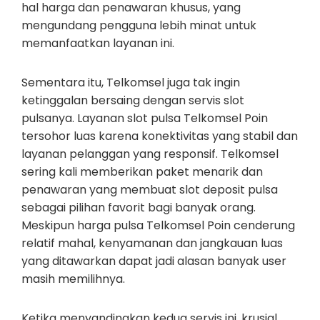
hal harga dan penawaran khusus, yang
mengundang pengguna lebih minat untuk
memanfaatkan layanan ini.
Sementara itu, Telkomsel juga tak ingin
ketinggalan bersaing dengan servis slot
pulsanya. Layanan slot pulsa Telkomsel Poin
tersohor luas karena konektivitas yang stabil dan
layanan pelanggan yang responsif. Telkomsel
sering kali memberikan paket menarik dan
penawaran yang membuat slot deposit pulsa
sebagai pilihan favorit bagi banyak orang.
Meskipun harga pulsa Telkomsel Poin cenderung
relatif mahal, kenyamanan dan jangkauan luas
yang ditawarkan dapat jadi alasan banyak user
masih memilihnya.
Ketika menyandingkan kedua servis ini, krusial