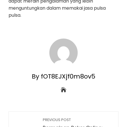
dapat meraih pengalaman yang lebih
menguntungkan dalam memakai jasa pulsa
pulsa.
By fOT8EJXjf0m8ov5
PREVIOUS POST