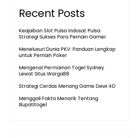
Recent Posts
Keajaiban Slot Pulsa Indosat Pulsa:
Strategi Sukses Para Pemain Gamer
Menelusuri Dunia PKV: Panduan Lengkap
untuk Pemain Poker
Mengenal Permainan Togel Sydney
Lewat Situs Warga88
Strategi Cerdas Menang Game Dewi 4D
Menggali Fakta Menarik Tentang
Bupatitogel