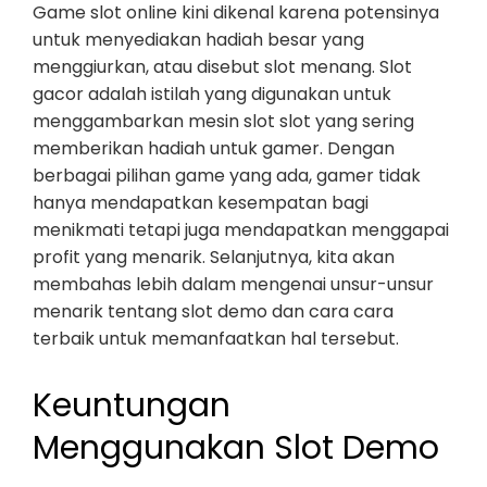
Game slot online kini dikenal karena potensinya
untuk menyediakan hadiah besar yang
menggiurkan, atau disebut slot menang. Slot
gacor adalah istilah yang digunakan untuk
menggambarkan mesin slot slot yang sering
memberikan hadiah untuk gamer. Dengan
berbagai pilihan game yang ada, gamer tidak
hanya mendapatkan kesempatan bagi
menikmati tetapi juga mendapatkan menggapai
profit yang menarik. Selanjutnya, kita akan
membahas lebih dalam mengenai unsur-unsur
menarik tentang slot demo dan cara cara
terbaik untuk memanfaatkan hal tersebut.
Keuntungan
Menggunakan Slot Demo