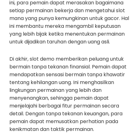
ini, para pemain dapat merasakan bagaimana
setiap permainan bekerja dan mengetahui slot
mana yang punya kemungkinan untuk gacor. Hal
ini membantu mereka mengambil keputusan
yang lebih bijak ketika menentukan permainan
untuk dijadikan taruhan dengan uang asli.
Di akhir, slot demo memberikan peluang untuk
bermain tanpa tekanan finansial. Pemain dapat
mendapatkan sensasi bermain tanpa khawatir
tentang kehilangan uang. Ini menghasilkan
lingkungan permainan yang lebih dan
menyenangkan, sehingga pemain dapat
menjelajahi berbagai fitur permainan secara
detail. Dengan tanpa tekanan keuangan, para
pemain dapat memusatkan perhatian pada
kenikmatan dan taktik permainan.