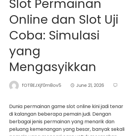
Slot Permainan
Online dan Slot Uji
Coba: Simulasi
yang
Mengasyikkan
fOT8EJXjf0m8ov5
June 21, 2026
Dunia permainan game slot online kini jadi tenar
di kalangan beberapa pemain judi. Dengan
berbagai jenis permainan yang menarik dan
peluang kemenangan yang besar, banyak sekali