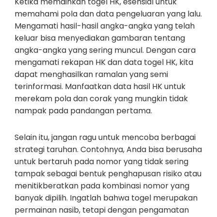
Ketika memainkan togel HK, esensial untuk
memahami pola dan data pengeluaran yang lalu.
Mengamati hasil-hasil angka-angka yang telah
keluar bisa menyediakan gambaran tentang
angka-angka yang sering muncul. Dengan cara
mengamati rekapan HK dan data togel HK, kita
dapat menghasilkan ramalan yang semi
terinformasi. Manfaatkan data hasil HK untuk
merekam pola dan corak yang mungkin tidak
nampak pada pandangan pertama.
Selain itu, jangan ragu untuk mencoba berbagai
strategi taruhan. Contohnya, Anda bisa berusaha
untuk bertaruh pada nomor yang tidak sering
tampak sebagai bentuk penghapusan risiko atau
menitikberatkan pada kombinasi nomor yang
banyak dipilih. Ingatlah bahwa togel merupakan
permainan nasib, tetapi dengan pengamatan