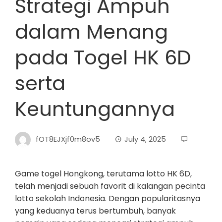
Strategi Ampuh
dalam Menang
pada Togel HK 6D
serta
Keuntungannya
fOT8EJXjf0m8ov5
July 4, 2025
Game togel Hongkong, terutama lotto HK 6D,
telah menjadi sebuah favorit di kalangan pecinta
lotto sekolah Indonesia. Dengan popularitasnya
yang keduanya terus bertumbuh, banyak