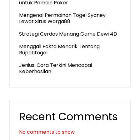
untuk Pemain Poker
Mengenal Permainan Togel Sydney
Lewat Situs Warga88
Strategi Cerdas Menang Game Dewi 4D
Menggali Fakta Menarik Tentang
Bupatitogel
Jenius: Cara Terkini Mencapai
Keberhasilan
Recent Comments
No comments to show.