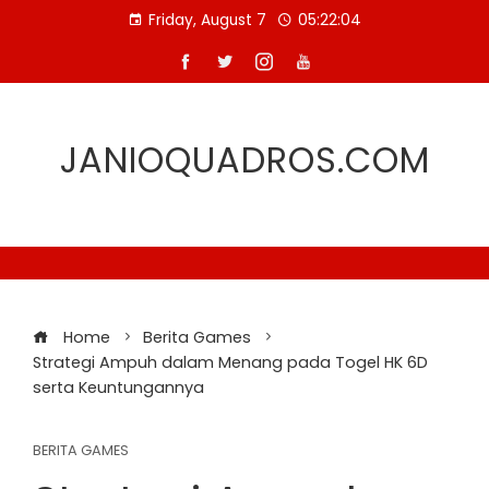
Skip
Friday, August 7
05:22:05
to
content
JANIOQUADROS.COM
Home
Berita Games
Strategi Ampuh dalam Menang pada Togel HK 6D
serta Keuntungannya
BERITA GAMES