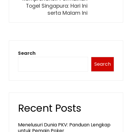
Togel Singapura: Hari Ini
serta Malam Ini
Search
Search
Recent Posts
Menelusuri Dunia PKV: Panduan Lengkap
untuk Pemain Poker