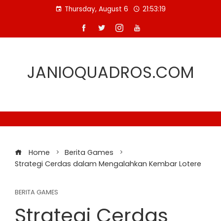
Skip
Thursday, August 6
21:53:19
to
content
JANIOQUADROS.COM
Home
Berita Games
Strategi Cerdas dalam Mengalahkan Kembar Lotere
BERITA GAMES
Strategi Cerdas