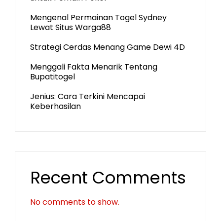
Mengenal Permainan Togel Sydney
Lewat Situs Warga88
Strategi Cerdas Menang Game Dewi 4D
Menggali Fakta Menarik Tentang
Bupatitogel
Jenius: Cara Terkini Mencapai
Keberhasilan
Recent Comments
No comments to show.