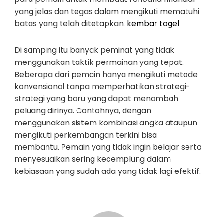
yang jelas dan tegas dalam mengikuti mematuhi
batas yang telah ditetapkan.
kembar togel
Di samping itu banyak peminat yang tidak
menggunakan taktik permainan yang tepat.
Beberapa dari pemain hanya mengikuti metode
konvensional tanpa memperhatikan strategi-
strategi yang baru yang dapat menambah
peluang dirinya. Contohnya, dengan
menggunakan sistem kombinasi angka ataupun
mengikuti perkembangan terkini bisa
membantu. Pemain yang tidak ingin belajar serta
menyesuaikan sering kecemplung dalam
kebiasaan yang sudah ada yang tidak lagi efektif.