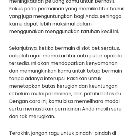
meningkatkan peluang kamu untuk berhasil.
Fokus pada permainan yang memiliki fitur bonus
yang juga menguntungkan bagi Anda, sehingga
kamu dapat lebih maksimal dalam
menggunakan menggunakan taruhan kecil ini.
Selanjutnya, ketika bermain di slot bet seratus,
cobalah agar memakai fitur auto putar apabila
tersedia. Ini akan mendapatkan kenyamanan
dan memungkinkan kamu untuk tetap bermain
tanpa adanya interupsi. Pastikan untuk
menetapkan batas kerugian dan keuntungan
sebelum mulai permainan, dan patuhi batas itu.
Dengan cara ini, kamu bisa memelihara modal
serta memastikan permainan Anda masih seru
dan tak merugikan.
Terakhir, jangan ragu untuk pindah-pindah di