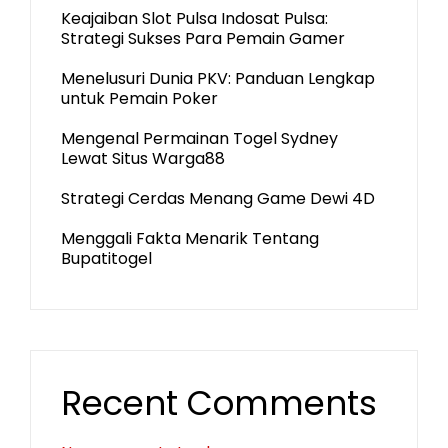
Keajaiban Slot Pulsa Indosat Pulsa:
Strategi Sukses Para Pemain Gamer
Menelusuri Dunia PKV: Panduan Lengkap
untuk Pemain Poker
Mengenal Permainan Togel Sydney
Lewat Situs Warga88
Strategi Cerdas Menang Game Dewi 4D
Menggali Fakta Menarik Tentang
Bupatitogel
Recent Comments