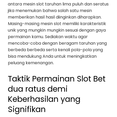
antara mesin slot taruhan lima puluh dan seratus
jika menemukan bahwa salah satu mesin
memberikan hasil hasil diinginkan diharapkan.
Masing-masing mesin slot memiliki karakteristik
unik yang mungkin mungkin sesuai dengan gaya
permainan kamu. Sediakan waktu agar
mencoba-coba dengan beragam taruhan yang
berbeda berbeda serta kenali pola-pola yang
bisa mendukung Anda untuk meningkatkan
peluang kemenangan.
Taktik Permainan Slot Bet
dua ratus demi
Keberhasilan yang
Signifikan