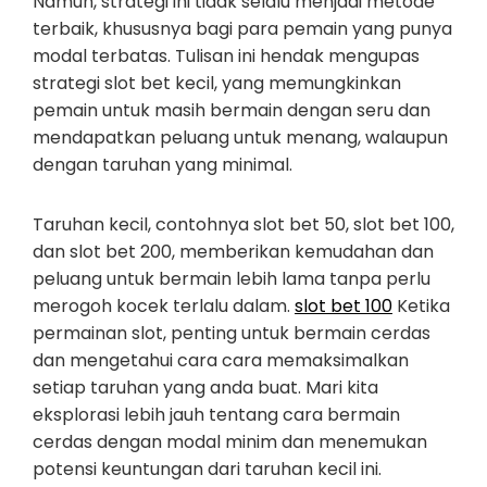
Namun, strategi ini tidak selalu menjadi metode
terbaik, khususnya bagi para pemain yang punya
modal terbatas. Tulisan ini hendak mengupas
strategi slot bet kecil, yang memungkinkan
pemain untuk masih bermain dengan seru dan
mendapatkan peluang untuk menang, walaupun
dengan taruhan yang minimal.
Taruhan kecil, contohnya slot bet 50, slot bet 100,
dan slot bet 200, memberikan kemudahan dan
peluang untuk bermain lebih lama tanpa perlu
merogoh kocek terlalu dalam.
slot bet 100
Ketika
permainan slot, penting untuk bermain cerdas
dan mengetahui cara cara memaksimalkan
setiap taruhan yang anda buat. Mari kita
eksplorasi lebih jauh tentang cara bermain
cerdas dengan modal minim dan menemukan
potensi keuntungan dari taruhan kecil ini.