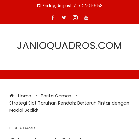
Skip
Friday, August 7
20:56:58
to
content
JANIOQUADROS.COM
Home
Berita Games
Strategi Slot Taruhan Rendah: Bertaruh Pintar dengan
Modal Sedikit
BERITA GAMES