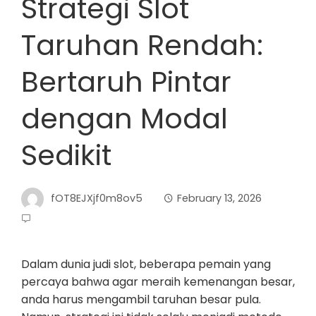
Strategi Slot
Taruhan Rendah:
Bertaruh Pintar
dengan Modal
Sedikit
fOT8EJXjf0m8ov5
February 13, 2026
Dalam dunia judi slot, beberapa pemain yang
percaya bahwa agar meraih kemenangan besar,
anda harus mengambil taruhan besar pula.