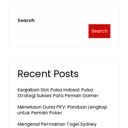
Search
Search
Recent Posts
Keajaiban Slot Pulsa Indosat Pulsa:
Strategi Sukses Para Pemain Gamer
Menelusuri Dunia PKV: Panduan Lengkap
untuk Pemain Poker
Mengenal Permainan Togel Sydney