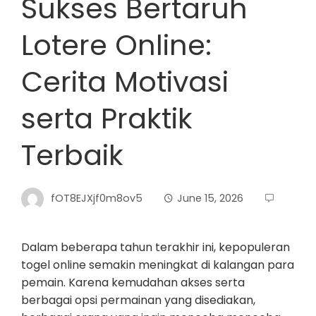
Sukses Bertaruh
Lotere Online:
Cerita Motivasi
serta Praktik
Terbaik
fOT8EJXjf0m8ov5
June 15, 2026
Dalam beberapa tahun terakhir ini, kepopuleran
togel online semakin meningkat di kalangan para
pemain. Karena kemudahan akses serta
berbagai opsi permainan yang disediakan,