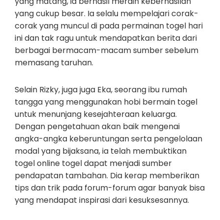
yang matang, ia berhasil meraih keberhasilan
yang cukup besar. Ia selalu mempelajari corak-
corak yang muncul di pada permainan togel hari
ini dan tak ragu untuk mendapatkan berita dari
berbagai bermacam-macam sumber sebelum
memasang taruhan.
Selain Rizky, juga juga Eka, seorang ibu rumah
tangga yang menggunakan hobi bermain togel
untuk menunjang kesejahteraan keluarga.
Dengan pengetahuan akan baik mengenai
angka-angka keberuntungan serta pengelolaan
modal yang bijaksana, ia telah membuktikan
togel online togel dapat menjadi sumber
pendapatan tambahan. Dia kerap memberikan
tips dan trik pada forum-forum agar banyak bisa
yang mendapat inspirasi dari kesuksesannya.