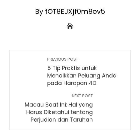
By fOT8EJXjf0m8ov5
PREVIOUS POST
5 Tip Praktis untuk
Menaikkan Peluang Anda
pada Harapan 4D
NEXT POST
Macau Saat Ini: Hal yang
Harus Diketahui tentang
Perjudian dan Taruhan