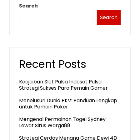
Search
Search
Recent Posts
Keajaiban Slot Pulsa Indosat Pulsa:
Strategi Sukses Para Pemain Gamer
Menelusuri Dunia PKV: Panduan Lengkap
untuk Pemain Poker
Mengenal Permainan Togel Sydney
Lewat Situs Warga88
Strategi Cerdas Menang Game Dewi 4D