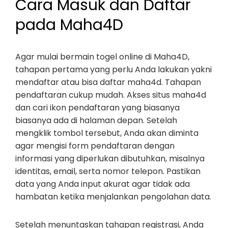
Cara Masuk dan Daftar
pada Maha4D
Agar mulai bermain togel online di Maha4D,
tahapan pertama yang perlu Anda lakukan yakni
mendaftar atau bisa daftar maha4d. Tahapan
pendaftaran cukup mudah. Akses situs maha4d
dan cari ikon pendaftaran yang biasanya
biasanya ada di halaman depan. Setelah
mengklik tombol tersebut, Anda akan diminta
agar mengisi form pendaftaran dengan
informasi yang diperlukan dibutuhkan, misalnya
identitas, email, serta nomor telepon. Pastikan
data yang Anda input akurat agar tidak ada
hambatan ketika menjalankan pengolahan data.
Setelah menuntaskan tahapan registrasi, Anda