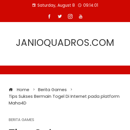
Skip
Saturday, August 8
09:14:02
to
content
JANIOQUADROS.COM
Home
Berita Games
Tips Sukses Bermain Togel Di Internet pada platform
Maha4D
BERITA GAMES