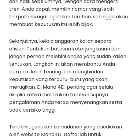
dari hasil sebelumnya. Dengan cara mengerti
tren, Anda dapat memilih nomor yang lebih
berpotensi agar dijadikan taruhan, sehingga akan
membuat keputusan itu lebih bijak.
Selanjutnya, kelola anggaran kalian secara
efisien. Tentukan batasan keterjangkauan dan
jangan pernah melebihi angka yang sudah kalian
tentukan. Langkah ini akan membantu Anda
bermain lebih tenang dan menghindari
keputusan yang terburu-buru yang akan
merugikan. Di Maha 4D, penting agar selalu
disiplin ketika melakukan taruhan supaya
pengalaman Anda tetap menyenangkan serta
tidak berisiko tinggi.
Terakhir, gunakan kemudahan yang disediakan
oleh website Maha4D. Daftarlah untuk